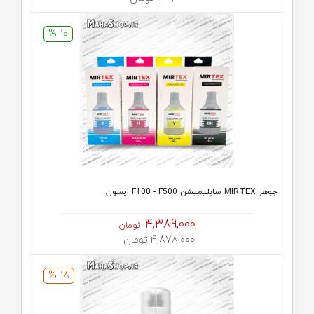
10 %
جوهر MIRTEX سابلیمیشن F100 - F500 اپسون
4,389,000
تومان
4,878,000 تومان
18 %