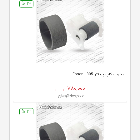
13 %
پد و پیکاپ پرینتر Epson L805
780,000
تومان
900,000 تومان
13 %