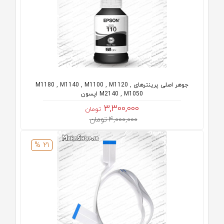
جوهر اصلی پرینترهای M1180 , M1140 , M1100 , M1120 ,
M2140 , M1050 اپسون
3,300,000
تومان
4,000,000 تومان
21 %