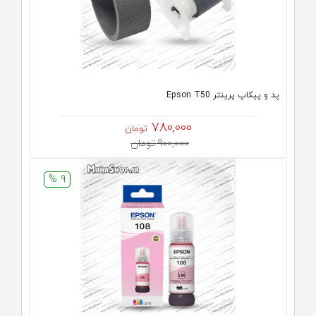
پد و پیکاپ پرینتر Epson T50
780,000
تومان
900,000 تومان
9 %