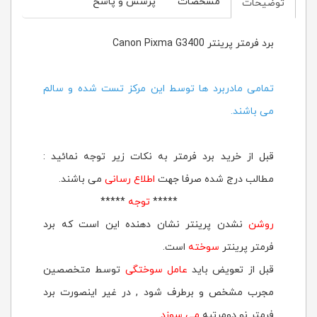
مشخصات
پرسش و پاسخ
توضیحات
برد فرمتر پرینتر Canon Pixma G3400
تمامی مادربرد ها توسط این مرکز تست شده و سالم
می باشند.
قبل از خرید برد فرمتر به نکات زیر توجه نمائید :
مطالب درج شده صرفا جهت
اطلاع رسانی
می باشند.
*****
توجه
*****
روشن
نشدن پرینتر نشان دهنده این است که برد
فرمتر پرینتر
سوخته
است.
قبل از تعویض باید
عامل سوختگی
توسط متخصصین
مجرب مشخص و برطرف شود , در غیر اینصورت برد
فرمتر نو دومرتبه
می سوزد
.