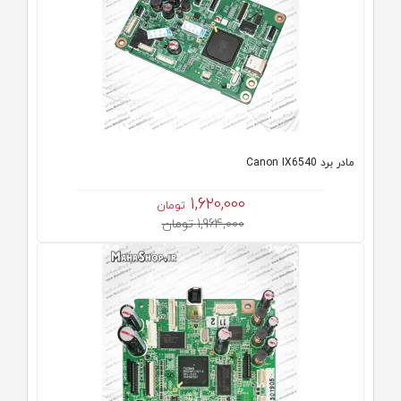
مادر برد Canon IX6540
1,620,000
تومان
1,964,000 تومان