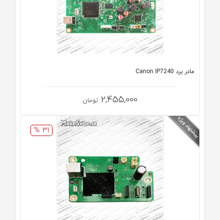
مادر برد Canon IP7240
2,455,000
تومان
31 %