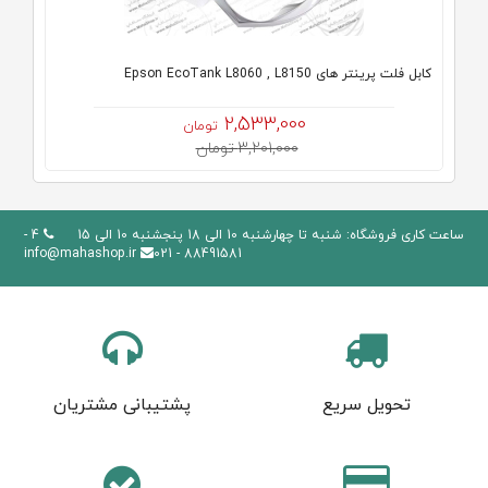
کابل فلت پرینتر های Epson EcoTank L8060 , L8150
2,533,000
تومان
3,201,000 تومان
ساعت کاری فروشگاه: شنبه تا چهارشنبه 10 الی 18 پنجشنبه 10 الی 15
4 -
info@mahashop.ir
88491581 - 021
تحویل سریع
پشتیبانی مشتریان