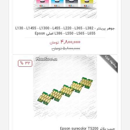
جوهر پرینتر L130 - L1455 - L1300 - L455 - L220 - L365 - L382 -
L386 - L550 - L565 - L655 اصلی Epson
4,800,000
تومان
5,800,000 تومان
32 %
چیپ پلاتر Epson surecolor T5200