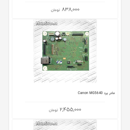
838,000
تومان
مادر برد Canon MG5640
2,455,000
تومان