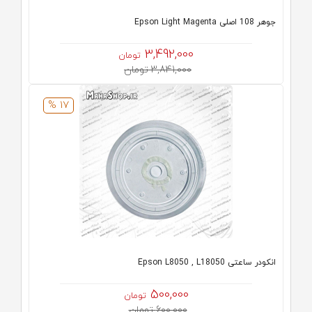
جوهر 108 اصلی Epson Light Magenta
3,492,000
تومان
3,841,000 تومان
17 %
انکودر ساعتی Epson L8050 , L18050
500,000
تومان
600,000 تومان