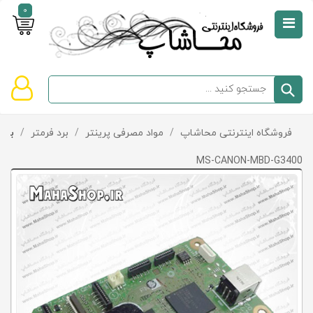
0
صفحه
نخست
سبد
فروشگاه اینترنتی محاشاپ
/
مواد مصرفی پرینتر
/
برد فرمتر
/
برد فر
دسته‌بندی
خرید
کالاها
خالی
MS-CANON-MBD-G3400
است
تخفیف‌ها
و
پیشنهادها
تماس
با
ما