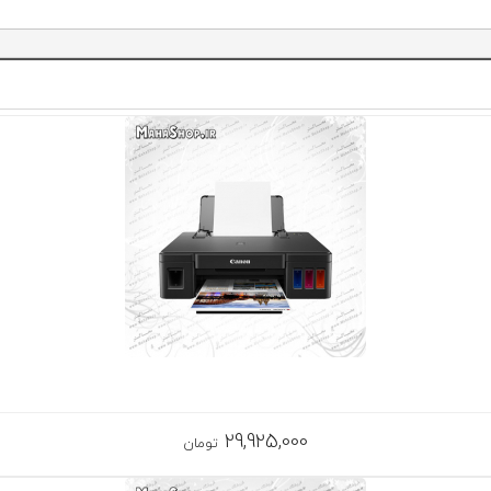
29,925,000
تومان