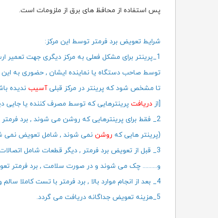
پس استفاده از محافظ های برق از ملزومات است.
شرایط تعویض برد فرمتر توسط این مرکز:
1_پرینتر برای مشکل فعلی به مرکز دیگری جهت تعمیر ارسال
توسط صاحب دستگاه یا نماینده ایشان , حضوری به این مر
تا مشخص شود که پرینتر در مرکز قبلی
آسیب
ندیده باش
[از
دریافت
پرینترهایی که توسط مصرف کننده یا جایی د
2
_ فقط برای پرینترهایی که روشن می شوند , برد فرمت
(پرینتر هایی که
روشن
نمی شوند , شامل تعویض نمی ش
3_ قبل از تعویض برد فرمتر , دیگر قطعات شامل اتصالات هد , فلت ها
و.......... چک می شوند و در صورت سلامت , برد فرمتر تع
4_ بعد از انجام موارد بالا , برد فرمتر با تست کاملا سالم و البته (
5_هزینه تعویض جداگانه دریافت می گردد.