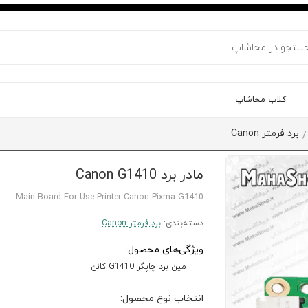
کلاب محاشاپ
برد فرمتر Canon
/
مادر برد Canon G1410
Main Board For Use Printer Canon Pixma G1410
دسته‌بندی:
برد فرمتر Canon
ویژگی‌های محصول:
مین برد چاپگر G1410 کانن
انتخاب نوع محصول: