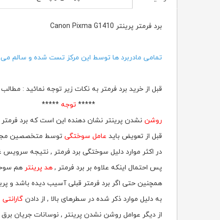
برد فرمتر پرینتر Canon Pixma G1410
تمامی مادربرد ها توسط این مرکز تست شده و سالم می ب
قبل از خرید برد فرمتر به نکات زیر توجه نمائید : مطا
*****
توجه
*****
روشن
نشدن پرینتر نشان دهنده این است که برد فرمتر 
قبل از تعویض باید
عامل سوختگی
توسط متخصصین مجرب م
در اکثر موارد دلیل سوختگی برد فرمتر , نتیجه سرویس 
پس احتمال اینکه علاوه بر برد فرمتر ,
هد پرینتر
هم سوخت
همچنین حتی اگر برد فرمتر قبلی آسیب دیده باشد و پری
به دلیل موارد ذکر شده در سطرهای بالا , از دادن
گارانتی
و
از دیگر عوامل روشن نشدن پرینتر , نوسانات جریان برق ا