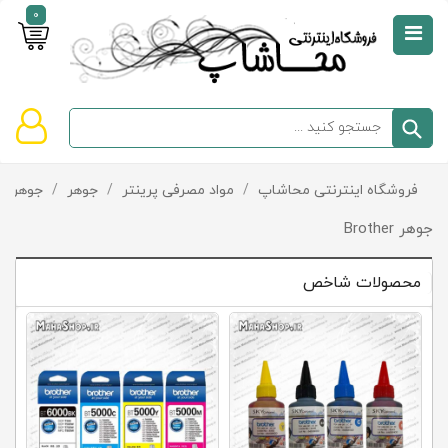
0
صفحه
نخست
سبد
فروشگاه اینترنتی محاشاپ
/
مواد مصرفی پرینتر
/
جوهر
/
جوهر Brother
دسته‌بندی
خرید
کالاها
خالی
جوهر Brother
است
محصولات شاخص
تخفیف‌ها
و
پیشنهادها
تماس
با
ما