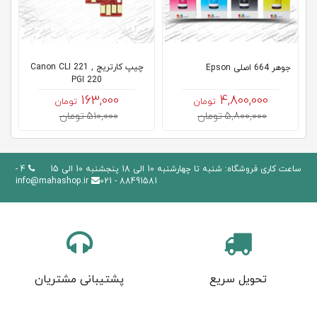
چیپ کارتریج Canon CLI 221 ,
جوهر 664 اصلی Epson
PGI 220
163,000
4,800,000
تومان
تومان
5,800,000 تومان
510,000 تومان
ساعت کاری فروشگاه: شنبه تا چهارشنبه 10 الی 18 پنجشنبه 10 الی 15
4 -
info@mahashop.ir
88491581 - 021
تحویل سریع
پشتیبانی مشتریان