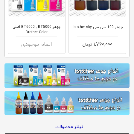
کلاب
محاشاپ
جوهر BT6000 , BT5000 اصلی
جوهر 100 سی سی brother sky
Brother Color
1,760,000
اتمام موجودی
تومان
فیلتر محصولات