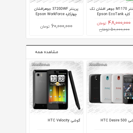
پرینتر M1170 جوهر افشان تک
پرینتر 3720DWF جوهرافشان
کاره Epson EcoTank
چهارکاره Epson WorkForce
کاره Epson eco tank
48,000,000
تومان
,000,000
60,000,000
تومان
50,000,000 تومان
مشاهده همه
HTC Desire 
گوشی HTC Velocity
گوشی One HTC Mini