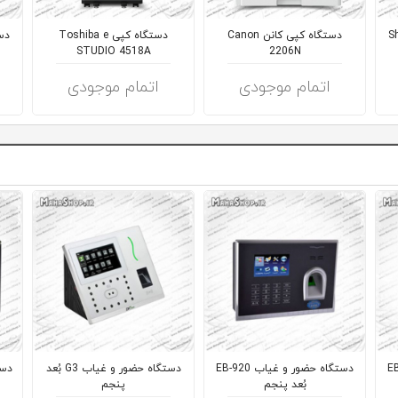
مدلSharp
دستگاه کپی کانن Canon
دستگاه کپی Toshiba e
STUDIO 4518A
2206N
اتمام موجودی
اتمام موجودی
 EB-102
دستگاه حضور و غیاب EB-920
دستگاه حضور و غیاب G3 بُعد
بُعد پنجم
پنجم