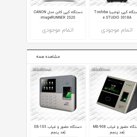
دستگاه کپی توشیبا Toshiba
دستگاه کپی کانن مدل CANON
دستگاه کپ
R 6023N
imageRUNNER 2520
e STUDIO 3018A
اتمام موجودی
اتمام موجودی
اتمام 
مشاهده همه
دستگاه حضور و غیاب MB-908
دستگاه حضور و غیاب EB-103
بُعد پنجم
بُعد پنجم
بُعد