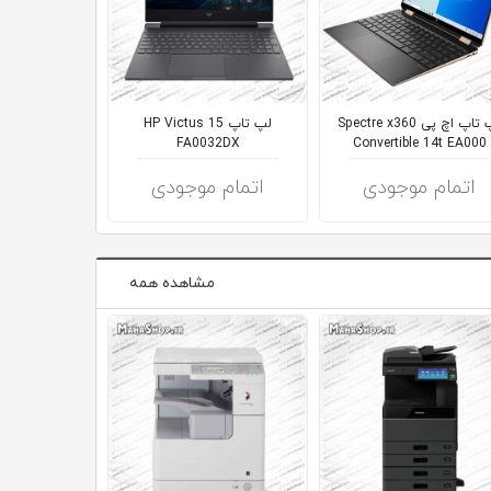
لپ تاپ اچ پی Spectre x360
لپ تاپ HP Victus 15
لپ ت
N 300
FA0032DX
Convertible 14t EA000
اتمام موجودی
اتمام موجودی
اتمام 
مشاهده همه