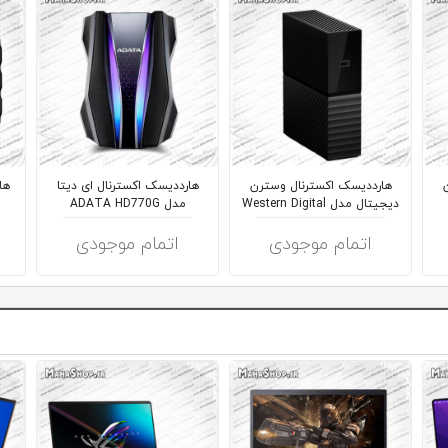
هارددیسک اکسترنال وسترن
هارددیسک اکسترنال ای دیتا
ها
دیجیتال مدل Western Digital
مدل ADATA HD770G
External
My ...
اتمام موجودی
اتمام موجودی