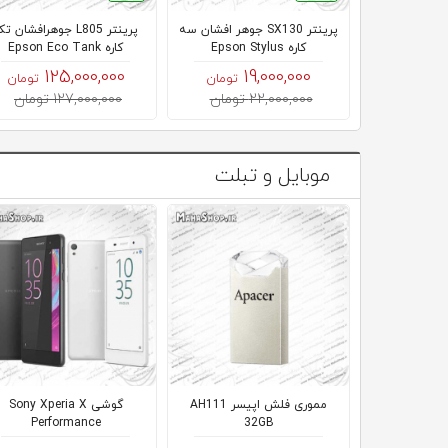
پرینتر SX130 جوهر افشان سه
پرینتر L805 جوهرافشان 
کاره Epson Stylus
کاره Epson Eco Tank
125,000,000
19,000,000
تومان
تومان
22,000,000 تومان
127,000,000 تومان
موبایل و تبلت
مموری فلش اپیسر AH111
گوشی Sony Xperia X
Performance
32GB