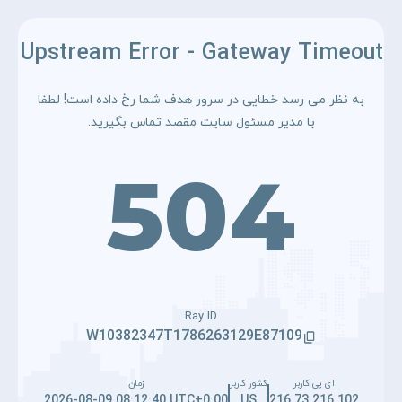
Upstream Error - Gateway Timeout
به نظر می رسد خطایی در سرور هدف شما رخ داده است! لطفا
با مدیر مسئول سایت مقصد تماس بگیرید.
504
Ray ID
W10382347T1786263129E87109
آی پی کاربر
کشور کاربر
زمان
2026-08-09 08:12:40 UTC+0:00
US
216.73.216.102