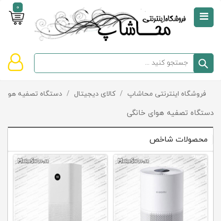
0
صفحه
نخست
سبد
فروشگاه اینترنتی محاشاپ
/
کالای دیجیتال
/
دستگاه تصفیه هوا
/
دسته‌بندی
خرید
کالاها
خالی
دستگاه تصفیه هوای خانگی
است
محصولات شاخص
تخفیف‌ها
و
پیشنهادها
تماس
با
ما