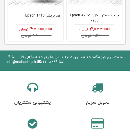
چیپ ریستر مخزن تخلیه Epson
هد پرینتر Epson 1410
7900
47,000,000
3,074,000
تومان
تومان
3,381,000 تومان
48,000,000 تومان
ساعت کاری فروشگاه: شنبه تا چهارشنبه 10 الی 18 پنجشنبه 10 الی 15
4 -
info@mahashop.ir
88491581 - 021
تحویل سریع
پشتیبانی مشتریان