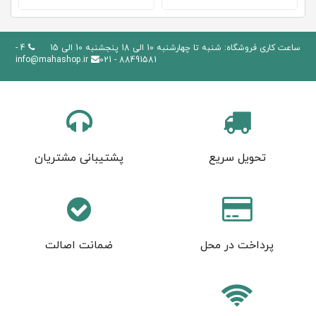
ساعت کاری فروشگاه: شنبه تا چهارشنبه 10 الی 18 پنجشنبه 10 الی 15
4 -
info@mahashop.ir
88491581 - 021
تحویل سریع
پشتیبانی مشتریان
پرداخت در محل
ضمانت اصالت