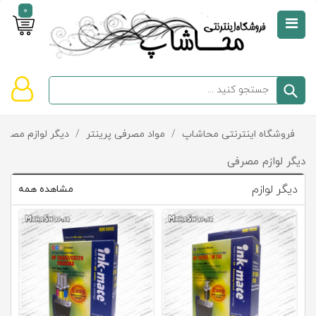
0
صفحه
نخست
سبد
فروشگاه اینترنتی محاشاپ
/
مواد مصرفی پرینتر
/
دیگر لوازم مصرف
دسته‌بندی
خرید
کالاها
خالی
دیگر لوازم مصرفی
است
دیگر لوازم
مشاهده همه
تخفیف‌ها
و
پیشنهادها
تماس
با
ما