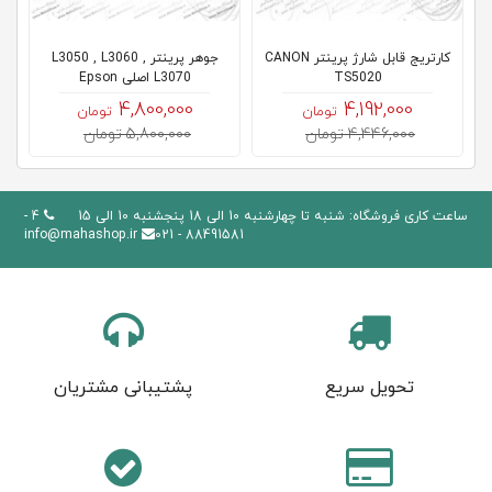
کارتریج قابل شارژ پرینتر CANON
جوهر پرینتر L3050 , L3060 ,
جوهر 
TS5020
L3070 اصلی Epson
4,800,000
4,192,000
تومان
تومان
4,446,000 تومان
5,800,000 تومان
ساعت کاری فروشگاه: شنبه تا چهارشنبه 10 الی 18 پنجشنبه 10 الی 15
4 -
info@mahashop.ir
88491581 - 021
تحویل سریع
پشتیبانی مشتریان