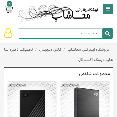
0
صفحه
نخست
سبد
فروشگاه اینترنتی محاشاپ
/
کالای دیجیتال
/
تجهیزات ذخیره سازی 
دسته‌بندی
خرید
کالاها
خالی
هارد دیسک اکسترنال
است
محصولات شاخص
تخفیف‌ها
و
پیشنهادها
تماس
با
ما