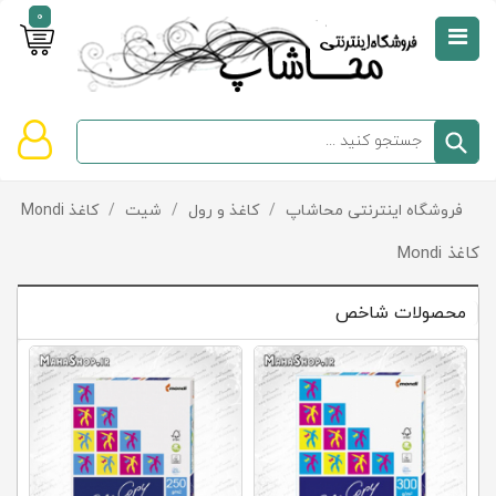
0
صفحه
نخست
سبد
فروشگاه اینترنتی محاشاپ
/
کاغذ و رول
/
شیت
/
کاغذ Mondi
دسته‌بندی
خرید
کالاها
خالی
کاغذ Mondi
است
محصولات شاخص
تخفیف‌ها
و
پیشنهادها
تماس
با
ما