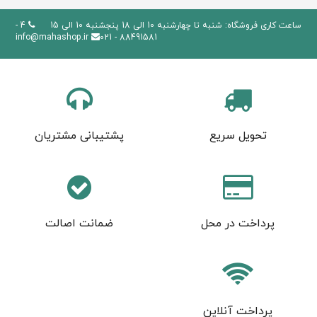
ساعت کاری فروشگاه: شنبه تا چهارشنبه 10 الی 18 پنجشنبه 10 الی 15
4 -
info@mahashop.ir
88491581 - 021
تحویل سریع
پشتیبانی مشتریان
پرداخت در محل
ضمانت اصالت
پرداخت آنلاین