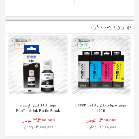
بهترین فرصت خرید
18 %
7 %
جوهر میوا پرینتر Epson L210 ,
جوهر 110 اصلی اپسون
جوهر 
EcoTank Ink Bottle Black
L110
3,300,000
1,400,000
تومان
تومان
1,500,000 تومان
4,000,000 تومان