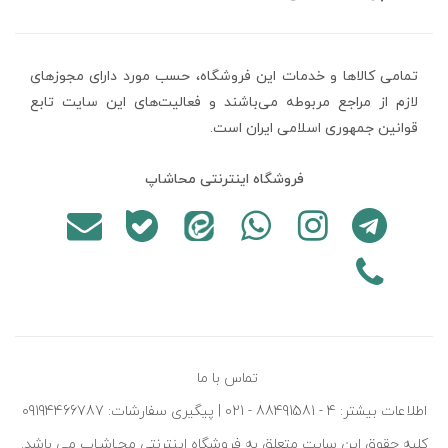
تمامی كالاها و خدمات اين فروشگاه، حسب مورد دارای مجوزهای
لازم از مراجع مربوطه می‌باشند و فعاليت‌های اين سايت تابع
قوانين جمهوری اسلامی ایران است.
فروشگاه اینترنتی محاشاپ
تماس با ما
اطلاعات بیشتر: 4 - 88491581 - 021 | پیگیری سفارشات: 09194466787
کليه حقوق اين سايت متعلق به فروشگاه اينترنتی محـاشـاپ می باشد.