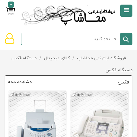
0
صفحه
نخست
سبد
فروشگاه اینترنتی محاشاپ
/
کالای دیجیتال
/
دستگاه فکس
دسته‌بندی
خرید
کالاها
خالی
دستگاه فکس
است
فکس
مشاهده همه
تخفیف‌ها
و
پیشنهادها
تماس
با
ما