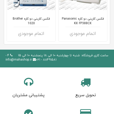
کلاب
محاشاپ
فکس کاربنی دو کاره Panasonic
فکس کاربنی دو کاره Brother
1020
KX FP388CX
اتمام موجودی
اتمام موجودی
ساعت کاری فروشگاه: شنبه تا چهارشنبه 10 الی 18 پنجشنبه 10 الی 15
4 -
info@mahashop.ir
88491581 - 021
تحویل سریع
پشتیبانی مشتریان