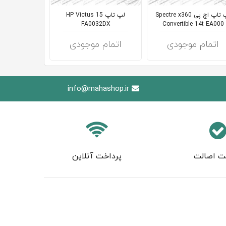
لپ تاپ اچ پی Spectre x360
لپ تاپ HP Victus 15
لپ ت
N 300
FA0032DX
Convertible 14t EA000
اتمام موجودی
اتمام موجودی
اتمام 
info@mahashop.ir
ت اصالت
پرداخت آنلاین