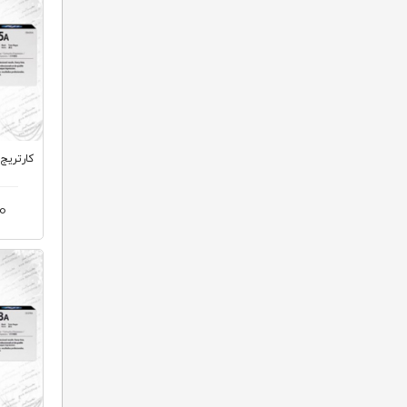
کارتریج 35A HP لیزری مش
0