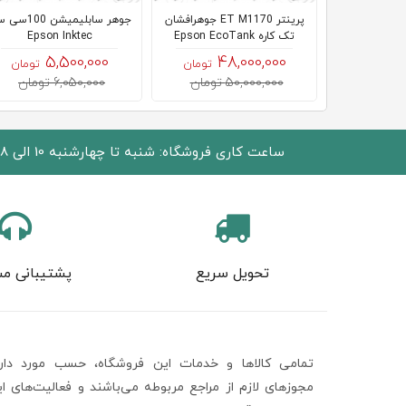
پرینتر ET M1170 جوهرافشان
جوهر سابلیمیشن 0
تک کاره Epson EcoTank
Epson Inktec
5,500,000
48,000,000
تومان
تومان
50,000,000 تومان
6,050,000 تومان
ساعت کاری فروشگاه: شنبه تا چهارشنبه 10 الی 18 پنجشنبه 10 الی 15
تحویل سریع
پشتیبانی مش
تمامی كالاها و خدمات اين فروشگاه، حسب مورد دارا
مجوزهای لازم از مراجع مربوطه می‌باشند و فعاليت‌های ا