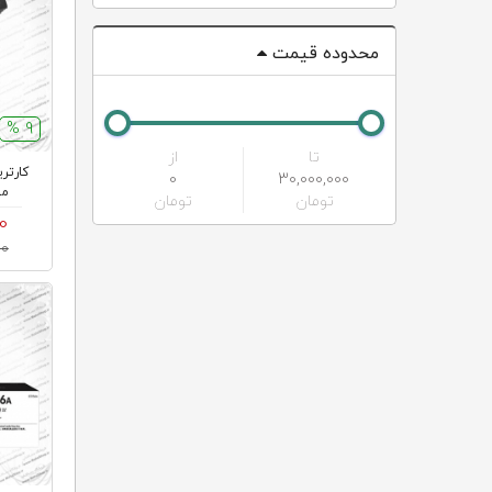
محدوده قیمت
9 %
تا
از
0
30,000,000
مشکی
تومان
تومان
00
00