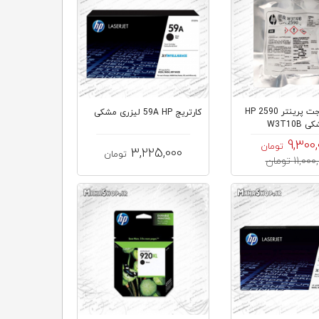
کارتریج جت پرینتر 2590 HP
کارتریج 59A HP لیزری مشکی
 W3T10B
9,300,
تومان
3,225,000
تومان
11,0 تومان