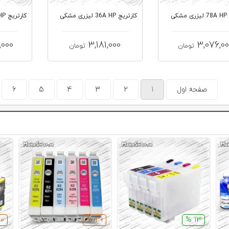
کی
کارتریج 36A HP لیزری مشکی
کارتریج 38A HP لیزری مشکی
,000
3,181,000
3,076,0
تومان
تومان
صفحه اول
1
2
3
4
5
6
0 %
29 %
13 %