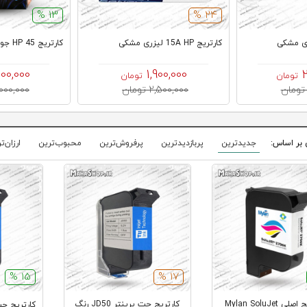
13 %
24 %
کارتریج 15A HP لیزری مشکی
کارتریج HP 45 جوهر افشان مشکی
000,000
1,900,000
تومان
تومان
2,500,000 تومان
8,000,000 تو
 بر اساس:
جدیدترین
پربازدیدترین
پرفروش‌ترین
محبوب‌ترین
ارزان‌ت
15 %
17 %
کارتریج اصلی Mylan SoluJet
کارتریج جت پرینتر JD50 رنگ
کارتریج جت پری