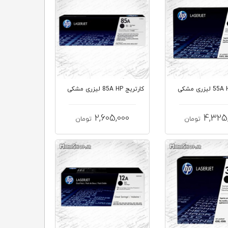
کارتریج 85A HP لیزری مشکی
2,605,000
4,325
تومان
تومان