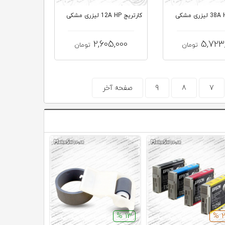
کارتریج 12A HP لیزری مشکی
2,605,000
5,723
تومان
تومان
7
8
9
صفحه آخر
13 %
13 %
2