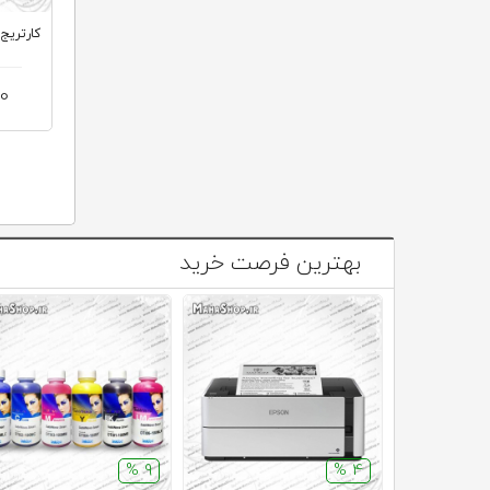
کارتریج 78A HP لیزری مش
00
بهترین فرصت خرید
9 %
4 %