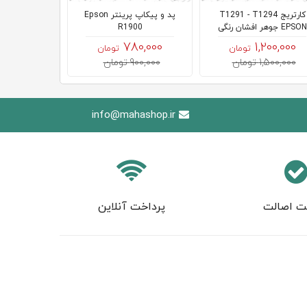
کارتریج T1291 - T1294
پد و پیکاپ پرینتر Epson
EPSON جوهر افشان رنگی
R1900
000
80,000
780,000
1,200,000
تومان
تومان
1,500,000 تومان
900,000 تومان
900,000 توما
info@mahashop.ir
ت اصالت
پرداخت آنلاین