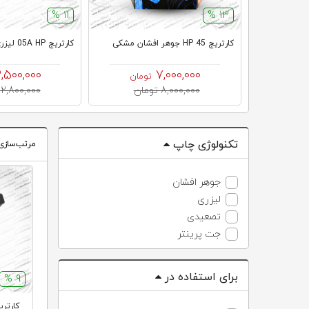
11 %
13 %
کارتریج HP 45 جوهر افشان مشکی
كارتريج 05A HP لیزری مشکی
2,500,000
7,000,000
تومان
8,000,000 تومان
2,800,000 تومان
تکنولوژی چاپ
مرتب‌سازی
جوهر افشان
لیزری
تصعیدی
جت پرینتر
برای استفاده در
9 %