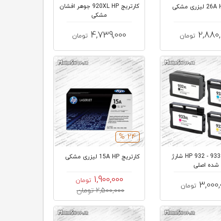
کارتریج 920XL HP جوهر افشان
مشکی
4,739,000
2,880
تومان
تومان
24 %
کارتریج 933 - 932 HP شارژ
کارتریج 15A HP لیزری مشکی
شده اصلی
1,900,000
تومان
3,000,
تومان
2,500,000 تومان