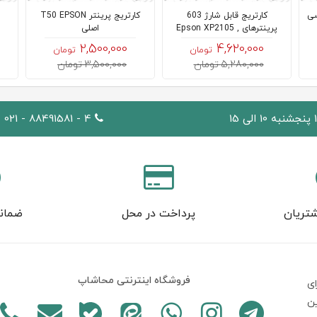
10سی سی
کارتریج قابل شارژ 603
کارتریج پرینتر T50 EPSON
پرینترهای Epson XP2105 ,
اصلی
WF2835
2,500,000
4,620,000
تومان
تومان
5,280,000 تومان
3,500,000 تومان
4 - 88491581 - 021
تریان
پرداخت در محل
ضمان
فروشگاه اینترنتی محاشاپ
ی
ين