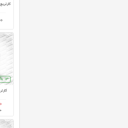
کارتریج 56A HP لیزری مش
00
13 %
0
00