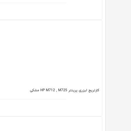
کارتریج لیزری پرینتر HP M712 , M725 مشکی