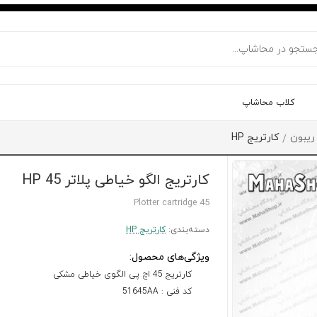
کلاب محاشاپ
 ریبون
کارتریج HP
/
کارتریج الگو خیاطی پلاتر HP 45
45 Plotter cartridge
دسته‌بندی:
کارتریج HP
ویژگی‌های محصول:
کارتریج 45 اچ پی الگوی خیاطی مشکی
کد فنی : 51645AA