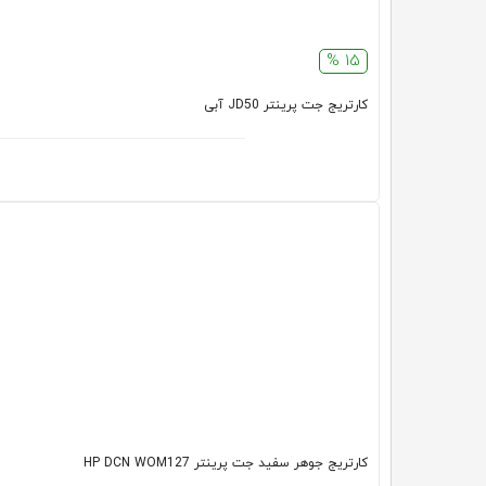
15 %
کارتریج جت پرینتر JD50 آبی
کارتریج جوهر سفید جت پرینتر HP DCN WOM127