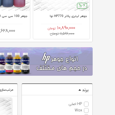
6 %
جوهر لیتری پلاتر HP770 نوا
جوهر 100 سی سی 920 HP Wox
10,890,000
تومان
1,628,000
11,596,000 تومان
برند
مرتب‌سازی
HP اصلی
Wox