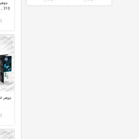
ا
جوهر اصلی  32
ا