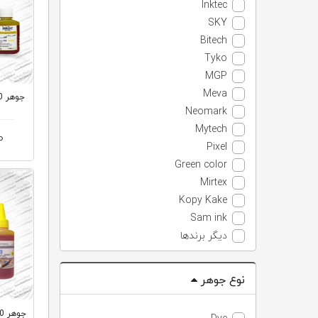
Inktec
SKY
Bitech
Tyko
MGP
Meva
Neomark
Mytech
0
Pixel
Green color
Mirtex
Kopy Kake
Sam ink
دیگر برندها
نوع جوهر
جوهر 100سی سی اسکای HP