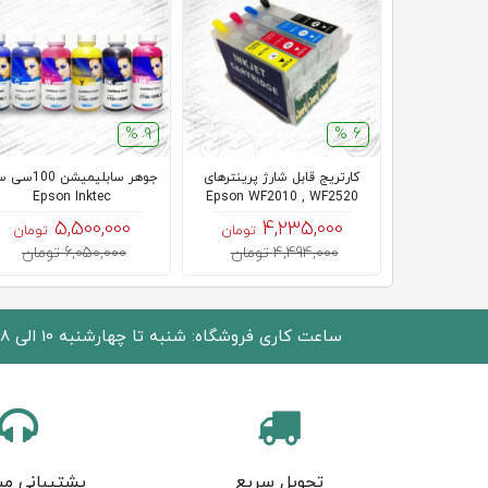
9 %
6 %
کارتریج قابل شارژ پرینترهای
جوهر سابلیمیشن 0
Epson Inktec
Epson WF2010 , WF2520
5,500,000
4,235,000
تومان
تومان
4,494,000 تومان
6,050,000 تومان
ساعت کاری فروشگاه: شنبه تا چهارشنبه 10 الی 18 پنجشنبه 10 الی 15
تحویل سریع
پشتیبانی مش