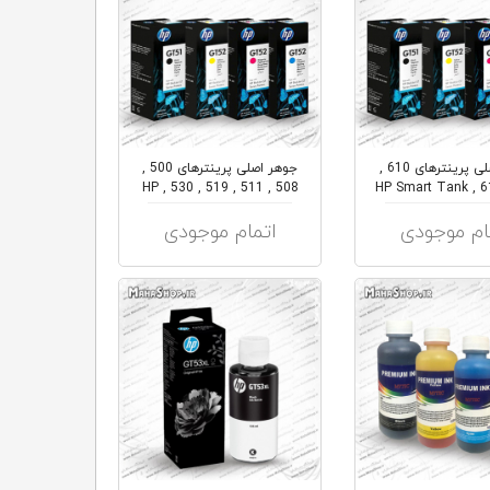
جوهر اصلی پرینترهای 610 ,
جوهر اصلی پرینترهای 500 ,
508 , 511 , 519 , 530 , HP
615 , 618 , HP Smart Tank
Sm...
720...
ام موجودی
اتمام موجودی