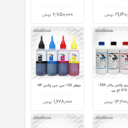
2,750,000
19,140
تومان
تومان
جوهر لیتری وکس پلاتر 500 -
جوهر 100 سی سی وکس HP
510 اچ پی
1,628,000
13,200
تومان
تومان