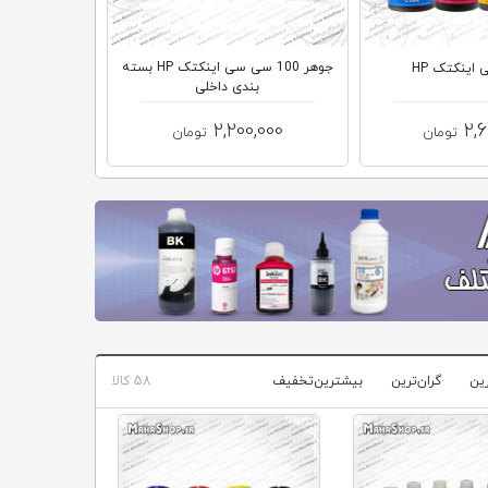
جوهر 100 سی سی اینکتک HP بسته
جوهر 100 سی سی HP Wox 177
بندی داخلی
2,000
2,200,000
2,
تومان
تومان
رین
گران‌ترین
بیشترین‌تخفیف
58 کالا