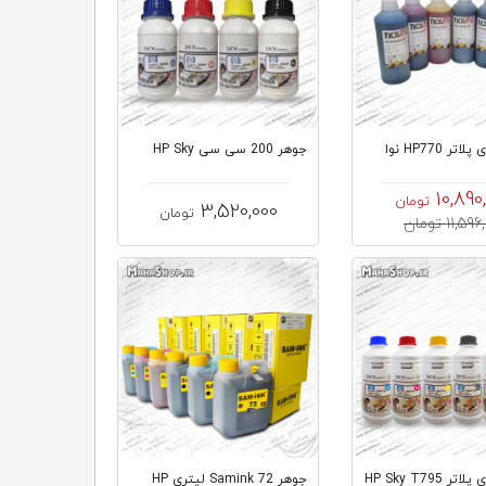
ر HP770 نوا
جوهر 200 سی سی HP Sky
10,890
تومان
3,520,000
تومان
11,5 تومان
 HP Sky T795
جوهر Samink 72 لیتری HP