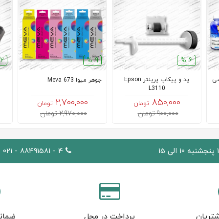
2 %
9 %
6 %
10سی سی
پد و پیکاپ پرینتر Epson
جوهر میوا Meva 673
L3110
2,700,000
850,000
تومان
تومان
900,000 تومان
2,970,000 تومان
4 - 88491581 - 021
تریان
پرداخت در محل
ضمان