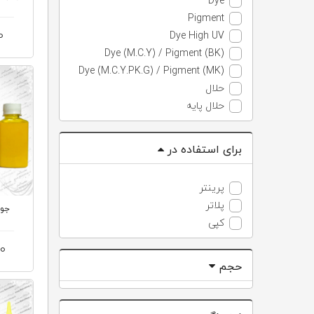
Dye
Pigment
0
Dye High UV
Dye (M.C.Y) / Pigment (BK)
Dye (M.C.Y.PK.G) / Pigment (MK)
حلال
حلال پایه
برای استفاده در
پرینتر
پلاتر
کپی
00
حجم