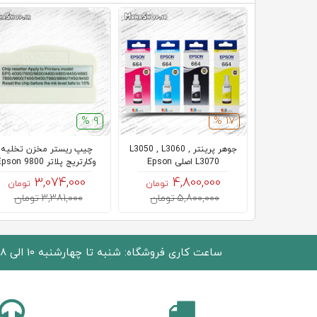
9 %
17 %
جوهر پرینتر L3050 , L3060 ,
چیپ ریستر مخزن تخلیه
L3070 اصلی Epson
وکارتریج پلاتر Epson 9800
3,074,000
4,800,000
تومان
تومان
5,800,000 تومان
3,381,000 تومان
ساعت کاری فروشگاه: شنبه تا چهارشنبه 10 الی 18 پنجشنبه 10 الی 15