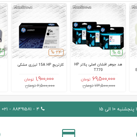
3 %
24 %
5 %
هد جوهر افشان اصلی پلاتر HP
کارتریج 15A HP لیزری مشکی
T770
1,900,000
69,500,000
تومان
تومان
73,500,000 تومان
2,500,000 تومان
4 - 88491581 - 021