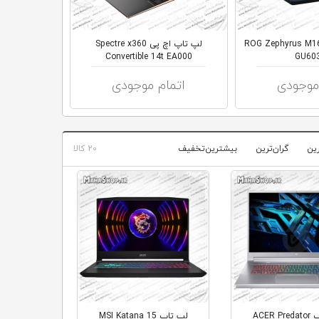
 تاپ ایسوس ROG Zephyrus M16
لپ تاپ اچ پی Spectre x360
لپ تاپ HP Victus 15 FA0032DX
Convertible 14t EA000
GU60
موجودی
اتمام موجودی
اتما
رین
گران‌ترین
بیشترین‌تخفیف
20 کالا
لپ تاپ ACER Predator
لپ تاپ MSI Katana 15