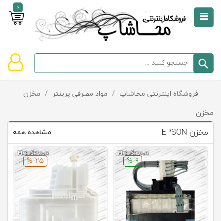
0
صفحه
نخست
سبد
فروشگاه اینترنتی محاشاپ
/
مواد مصرفی پرینتر
/
مخزن
دسته‌بندی
خرید
کالاها
خالی
مخزن
است
مخزن EPSON
مشاهده همه
تخفیف‌ها
و
25 %
9 %
پیشنهادها
تماس
با
ما