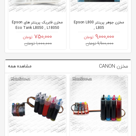
کلاب
محاشاپ
مخزن جوهر پرینتر Epson L800
مخزن فابریک پرینتر های Epson
Eco Tank L8050 , L18050
, L805
750,000
9,000,000
تومان
تومان
9,900,000 تومان
1,000,000 تومان
مخزن CANON
مشاهده همه