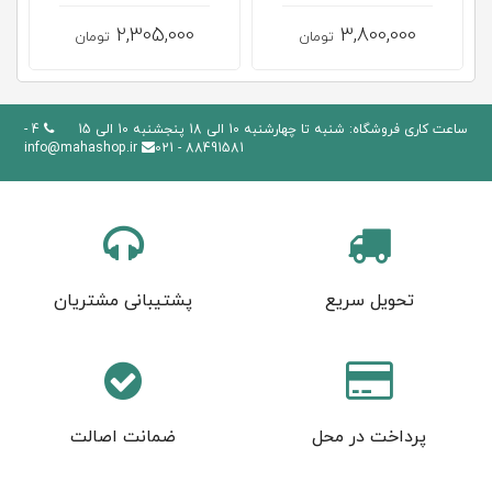
2,305,000
3,800,000
تومان
تومان
ساعت کاری فروشگاه: شنبه تا چهارشنبه 10 الی 18 پنجشنبه 10 الی 15
4 -
info@mahashop.ir
88491581 - 021
تحویل سریع
پشتیبانی مشتریان
پرداخت در محل
ضمانت اصالت