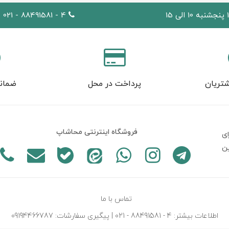
4 - 88491581 - 021
تریان
پرداخت در محل
ضمان
فروشگاه اینترنتی محاشاپ
ی
ين
تماس با ما
اطلاعات بیشتر: 4 - 88491581 - 021 | پیگیری سفارشات: 09194466787