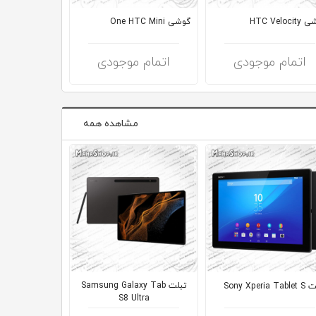
HTC Veloc
گوشی One HTC Mini
گوشی LG G7 ThinQ
اتمام موجودی
اتمام موجودی
اتمام 
مشاهده همه
تبلت Samsung Galaxy Tab
تبلت  TAB
Sony Xperia 
ite
S8 Ultra