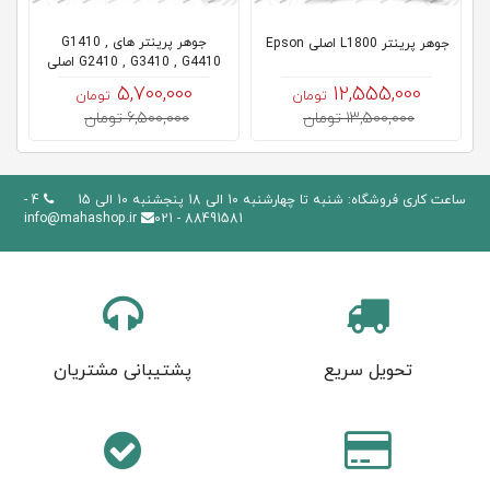
جوهر پرینتر های G1410 ,
جوهر پرینتر L1800 اصلی Epson
G2410 , G3410 , G4410 اصلی
Canon
5,700,000
12,555,000
تومان
تومان
13,500,000 تومان
6,500,000 تومان
ساعت کاری فروشگاه: شنبه تا چهارشنبه 10 الی 18 پنجشنبه 10 الی 15
4 -
info@mahashop.ir
88491581 - 021
تحویل سریع
پشتیبانی مشتریان