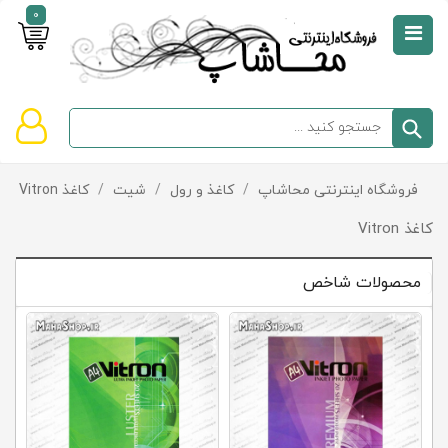
0
صفحه
نخست
سبد
فروشگاه اینترنتی محاشاپ
/
کاغذ و رول
/
شیت
/
کاغذ Vitron
دسته‌بندی
خرید
کالاها
خالی
کاغذ Vitron
است
محصولات شاخص
تخفیف‌ها
و
پیشنهادها
تماس
با
ما