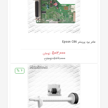
مادر برد پرینتر Epson C86
502,000
تومان
576,000 تومان
6 %