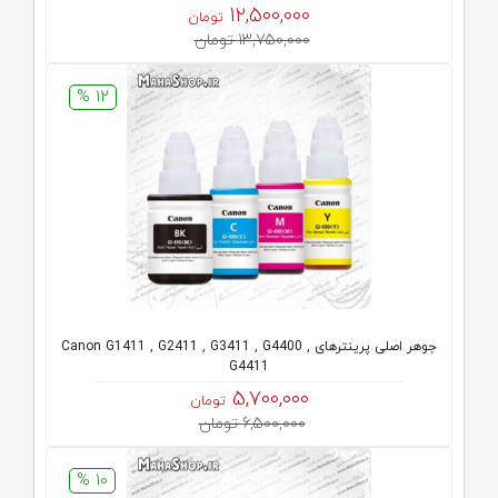
12,500,000
تومان
13,750,000 تومان
12 %
جوهر اصلی پرینترهای Canon G1411 , G2411 , G3411 , G4400 ,
G4411
5,700,000
تومان
6,500,000 تومان
10 %