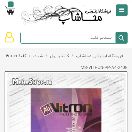
0
صفحه
نخست
سبد
فروشگاه اینترنتی محاشاپ
/
کاغذ و رول
/
شیت
/
کاغذ Vitron
دسته‌بندی
خرید
کالاها
خالی
MS-VITRON-PP-A4-240G
است
تخفیف‌ها
و
پیشنهادها
تماس
با
ما