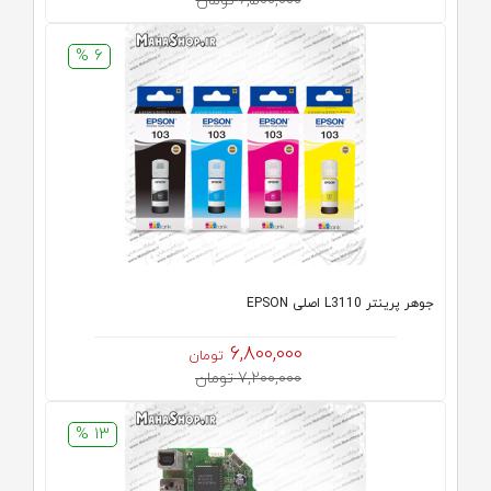
6,500,000 تومان
6 %
جوهر پرینتر L3110 اصلی EPSON
6,800,000
تومان
7,200,000 تومان
13 %