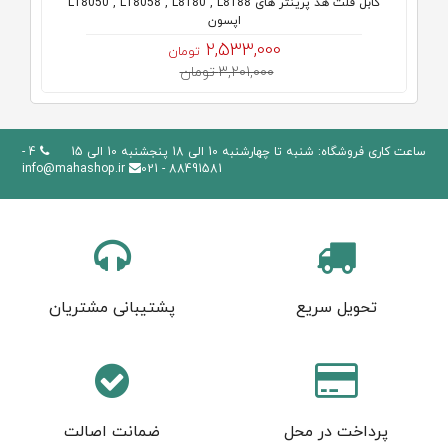
کابل فلت هد پرینتر های L18050 , L18058 , L8180 , L8188
اپسون
2,533,000
تومان
3,201,000 تومان
ساعت کاری فروشگاه: شنبه تا چهارشنبه 10 الی 18 پنجشنبه 10 الی 15
4 -
info@mahashop.ir
88491581 - 021
تحویل سریع
پشتیبانی مشتریان
پرداخت در محل
ضمانت اصالت