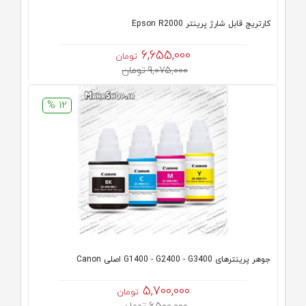
کارتریج قابل شارژ پرینتر Epson R2000
6,655,000
تومان
9,075,000 تومان
12 %
جوهر پرینترهای G1400 - G2400 - G3400 اصلی Canon
5,700,000
تومان