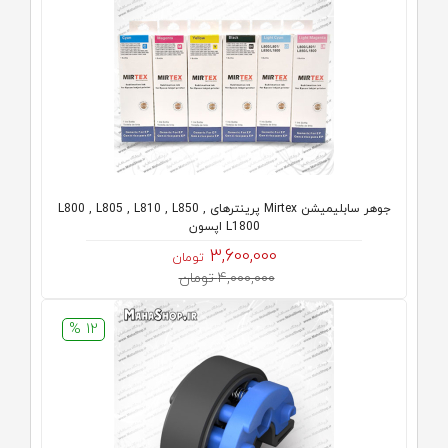
جوهر سابلیمیشن Mirtex پرینترهای L800 , L805 , L810 , L850 ,
L1800 اپسون
3,600,000
تومان
4,000,000 تومان
12 %