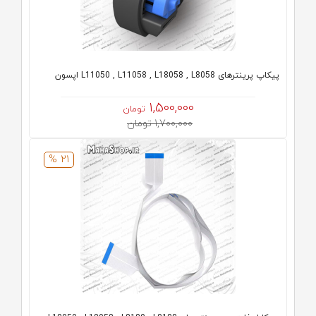
پیکاپ پرینترهای L11050 , L11058 , L18058 , L8058 اپسون
1,500,000
تومان
1,700,000 تومان
21 %