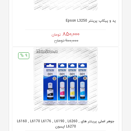
پد و پیکاپ پرینتر Epson L3250
850,000
تومان
900,000 تومان
9 %
جوهر اصلی پرینتر های L6160 , L6170 L6176 , L6190 , L6260 ,
L6270 اپسون