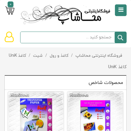
0
صفحه
نخست
سبد
فروشگاه اینترنتی محاشاپ
/
کاغذ و رول
/
شیت
/
کاغذ UniK
دسته‌بندی
خرید
کالاها
خالی
کاغذ UniK
است
محصولات شاخص
تخفیف‌ها
و
پیشنهادها
تماس
با
ما