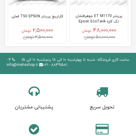
پرینتر ET M1170 جوهرافشان
کارتریج پرینتر T50 EPSON اصلی
پد
تک کاره Epson EcoTank
2,500,000
48,000,000
تومان
تومان
50,000,000 تومان
3,500,000 تومان
ساعت کاری فروشگاه: شنبه تا چهارشنبه 10 الی 18 پنجشنبه 10 الی 15
4 -
info@mahashop.ir
88491581 - 021
تحویل سریع
پشتیبانی مشتریان