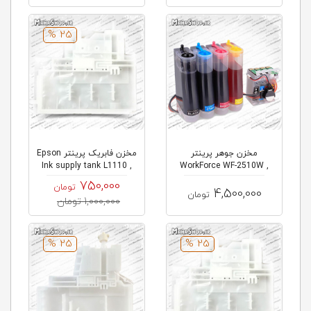
25 %
مخزن جوهر پرینتر
مخزن فابریک پرینتر Epson
Ink supply tank L1110 ,
WorkForce WF-2510W ,
WF-2520NF اپ...
L...
750,000
تومان
4,500,000
تومان
1,000,000 تومان
25 %
25 %