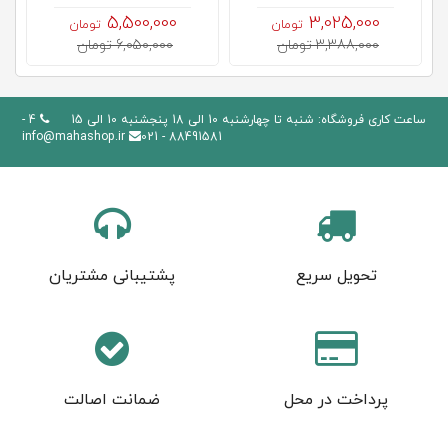
5,500,000
3,025,000
تومان
تومان
3,388,000 تومان
6,050,000 تومان
ساعت کاری فروشگاه: شنبه تا چهارشنبه 10 الی 18 پنجشنبه 10 الی 15
4 -
info@mahashop.ir
88491581 - 021
تحویل سریع
پشتیبانی مشتریان
پرداخت در محل
ضمانت اصالت