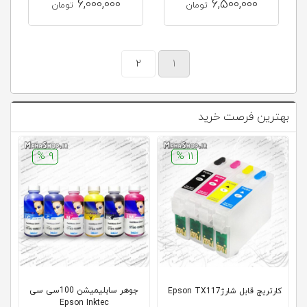
6,000,000
6,500,000
تومان
تومان
2
1
بهترین فرصت خرید
9 %
11 %
جوهر سابلیمیشن 100سی سی
کارتریج قابل شارژEpson TX117
.
Epson Inktec