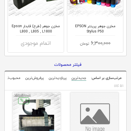
کلاب
محاشاپ
مخزن جوهر پرینتر EPSON
مخزن جوهر (طرح) قابدار Epson
L800 , L805 , L1800
Stylus P50
6,300,000
اتمام موجودی
تومان
فیلتر محصولات
مرتب‌سازی بر اساس:
جدیدترین
پربازدیدترین
پرفروش‌ترین
محبوب‌ترین
51 کالا
9 %