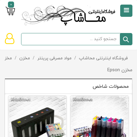
0
صفحه
نخست
سبد
فروشگاه اینترنتی محاشاپ
/
مواد مصرفی پرینتر
/
مخزن
/
مخزن Epson
دسته‌بندی
خرید
کالاها
خالی
مخزن Epson
است
محصولات شاخص
تخفیف‌ها
و
پیشنهادها
تماس
با
ما