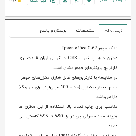
0 پرسش و پاسخ
کپی لینک
-
(0)
مشخصات
پرسش و پاسخ
توضیحات
تانک جوهر Epson office C-67
مخزن جوهر پرینتر یا CISS جایگزینی ارزان قیمت برای
کارتریج پرینترهای جوهرافشان است.
در مقایسه با کارتریج‌های قابل شارژ، مخزن‌های جوهر ,
حجم بسیار بیشتری (حدود 100 میلی‌لیتر برای هر رنگ)
دارا می‌باشد.
مناسب برای چاپ تعداد بالا استفاده از این مخزن ها
هزینه مواد مصرفی پرینتر را 90% تا 95% کاهش می
دهد؛
برای نصب مخزن از گزينه (Ciss مدل چاپگر يا كارتريج