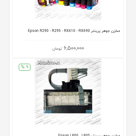
مخزن جوهر پرینتر Epson R290 - R295 - RX610 - RX690
6,500,000
تومان
9 %
مخزن جوهر پرینتر Epson L800 , L805