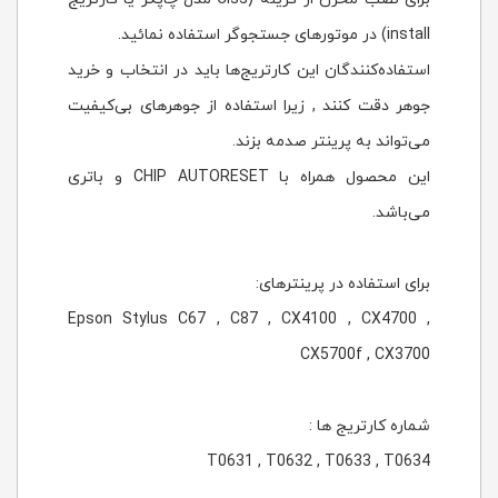
install) در موتورهای جستجوگر استفاده نمائيد.
استفاده‌کنندگان این کارتریج‌ها باید در انتخاب و خرید
جوهر دقت کنند , زیرا استفاده از جوهرهای بی‌کیفیت
می‌تواند به پرینتر صدمه بزند.
این محصول همراه با CHIP AUTORESET و باتری
می‌باشد.
برای استفاده در پرینترهای:
Epson Stylus C67 , C87 , CX4100 , CX4700 ,
CX5700f , CX3700
شماره كارتريج ها :
T0631 , T0632 , T0633 , T0634