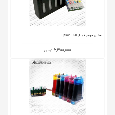
مخزن جوهر قابدار Epson P50
6,300,000
تومان