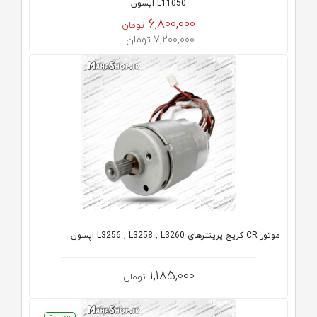
L11050 اپسون
6,800,000
تومان
7,200,000 تومان
موتور CR کریج پرینترهای L3256 , L3258 , L3260 اپسون
1,185,000
تومان