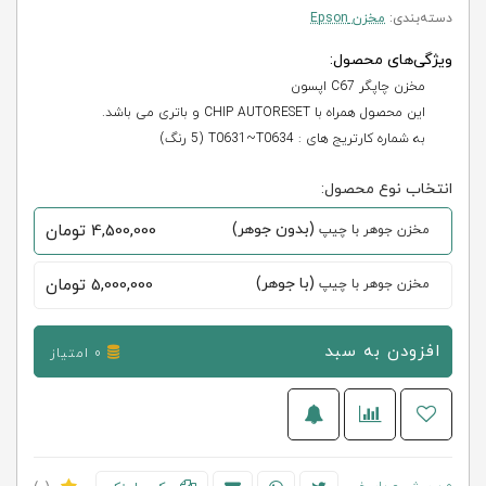
دسته‌بندی:
مخزن Epson
ویژگی‌های محصول:
مخزن چاپگر C67 اپسون
این محصول همراه با CHIP AUTORESET و باتری می‌ باشد.
به شماره كارتريج های : T0631~T0634 (5 رنگ)
انتخاب نوع محصول:
(بدون جوهر)
4,500,000
تومان
مخزن جوهر با چیپ
(با جوهر)
5,000,000
تومان
مخزن جوهر با چیپ
افزودن به سبد
0 امتیاز