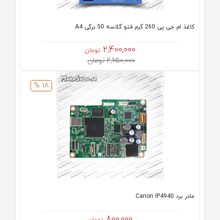
کاغذ ام جی پی 260 گرم فتو گلاسه 50 برگی A4
2,400,000
تومان
2,650,000 تومان
18 %
مادر برد Canon IP4940
800,000