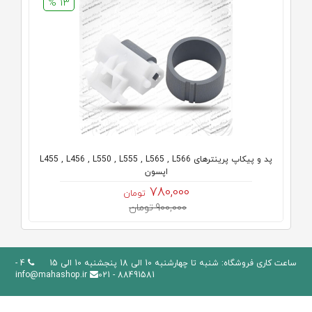
13 %
پد و پیکاپ پرینترهای L455 , L456 , L550 , L555 , L565 , L566
اپسون
780,000
تومان
900,000 تومان
ساعت کاری فروشگاه: شنبه تا چهارشنبه 10 الی 18 پنجشنبه 10 الی 15
4 -
info@mahashop.ir
88491581 - 021