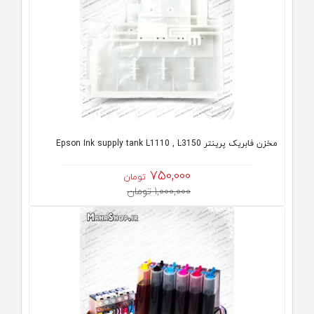
مخزن فابریک پرینتر Epson Ink supply tank L1110 , L3150
750,000
تومان
1,000,000 تومان