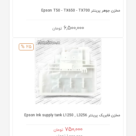
مخزن جوهر پرینتر Epson T50 - TX650 - TX700
6,500,000
تومان
25 %
مخزن فابریک پرینتر Epson Ink supply tank L1250 , L3256
750,000
تومان