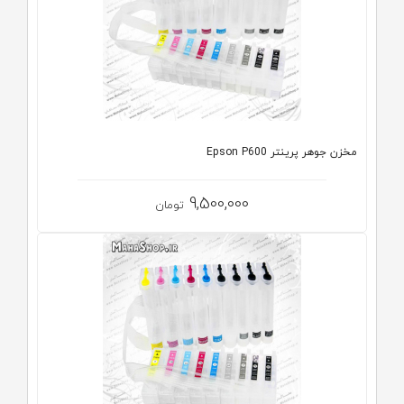
مخزن جوهر پرینتر Epson P600
9,500,000
تومان