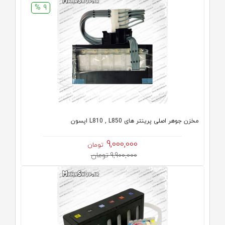
9 %
مخزن جوهر اصلی پرینتر های L810 , L850 اپسون
9,000,000
تومان
9,900,000 تومان