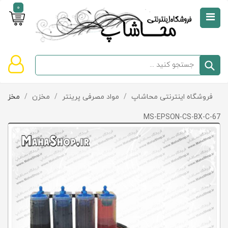
0
صفحه
نخست
سبد
فروشگاه اینترنتی محاشاپ
/
مواد مصرفی پرینتر
/
مخزن
/
مخزن Epson
دسته‌بندی
خرید
کالاها
خالی
MS-EPSON-CS-BX-C-67
است
تخفیف‌ها
و
پیشنهادها
تماس
با
ما