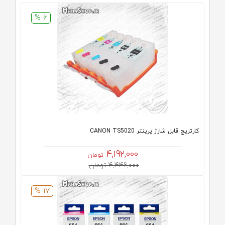
6 %
کارتریج قابل شارژ پرینتر CANON TS5020
4,192,000
تومان
4,446,000 تومان
17 %