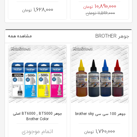
10,890,000
تومان
1,628,000
تومان
11,596,000 تومان
جوهر BROTHER
مشاهده همه
جوهر BT6000 , BT5000 اصلی
جوهر 100 سی سی brother sky
Brother Color
1,760,000
اتمام موجودی
تومان