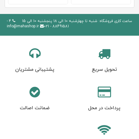
ساعت کاری فروشگاه: شنبه تا چهارشنبه 10 الی 18 پنجشنبه 10 الی 15
4 -
info@mahashop.ir
88491581 - 021
تحویل سریع
پشتیبانی مشتریان
پرداخت در محل
ضمانت اصالت