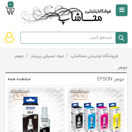
0
صفحه
نخست
سبد
فروشگاه اینترنتی محاشاپ
/
مواد مصرفی پرینتر
/
جوهر
دسته‌بندی
خرید
کالاها
خالی
جوهر
است
جوهر EPSON
مشاهده همه
تخفیف‌ها
و
21 %
15 %
پیشنهادها
تماس
با
ما