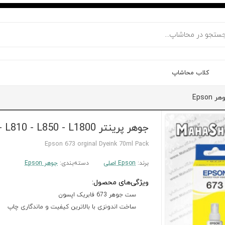
کلاب محاشاپ
ر Epson
جوهر پرینتر L805 - L810 - L850 - L1800 اصلی Epson
Epson 673 orginal Dyeink 70ml Pack
برند:
Epson اصلی
دسته‌بندی:
جوهر Epson
ویژگی‌های محصول:
ست جوهر 673 فابریک اپسون
ساخت اندونزی با بالاترین کیفیت و ماندگاری چاپ