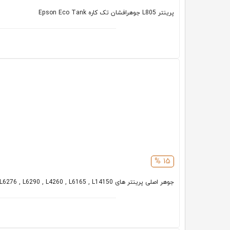
پرینتر L805 جوهرافشان تک کاره Epson Eco Tank
15 %
جوهر اصلی پرینتر های L6270 , L6276 , L6290 , L4260 , L6165 , L14150 اپسون