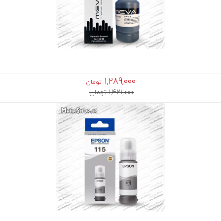
1,289,000
تومان
1,421,000 تومان