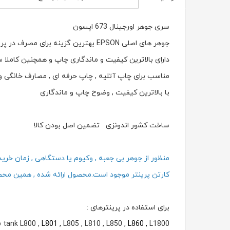
سری جوهر اورجینال 673 اپسون
جوهر های اصلی EPSON بهترین گزینه برای مصرف در پرینترهای اپسون می باشند.
دارای بالاترین کیفیت و ماندگاری چاپ و همچنین کاملا س
مناسب برای چاپ آتلیه , چاپ حرفه ای , مصارف خانگی و 
با بالاترین کیفیت , وضوح چاپ و ماندگاری
ساخت کشور اندونزی تضمین اصل بودن کالا
منظور از جوهر بی جعبه , وکیوم یا دستگاهی , زمان خرید پر
کارتن پرینتر موجود است.محصول ارائه شده , همین مح
برای استفاده در پرینترهای :
 tank L800 ,
L801 ,
L805 , L810 , L850 ,
L860 ,
L1800