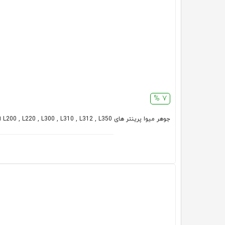
7 %
جوهر میوا پرینتر های L200 , L220 , L300 , L310 , L312 , L350 اپسون