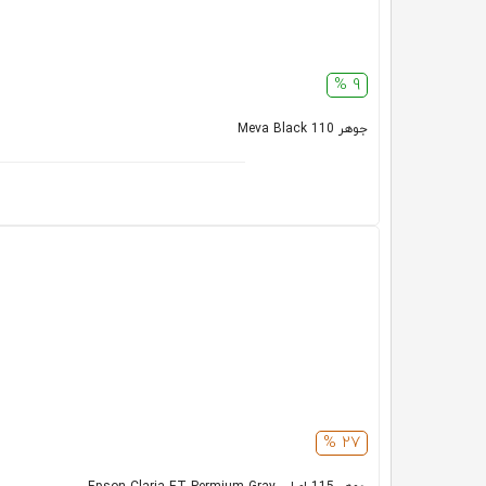
9 %
جوهر 110 Meva Black
27 %