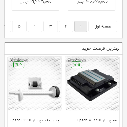
21,945,000
30,660,000
تومان
تومان
صفحه اول
1
2
3
4
5
6
بهترین فرصت خرید
6 %
11 %
هد پرینتر Epson WF7710
پد و پیکاپ پرینتر Epson L1110