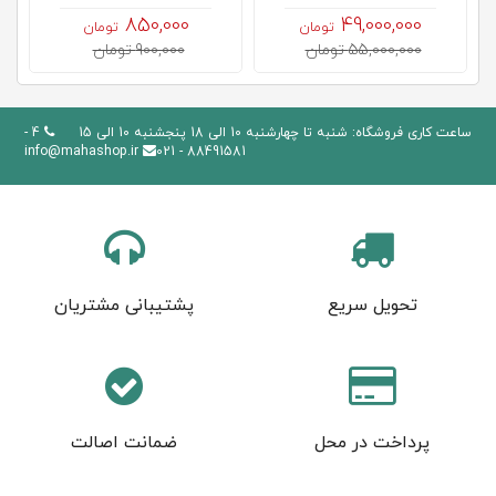
850,000
49,000,000
تومان
تومان
55,000,000 تومان
900,000 تومان
ساعت کاری فروشگاه: شنبه تا چهارشنبه 10 الی 18 پنجشنبه 10 الی 15
4 -
info@mahashop.ir
88491581 - 021
تحویل سریع
پشتیبانی مشتریان
پرداخت در محل
ضمانت اصالت