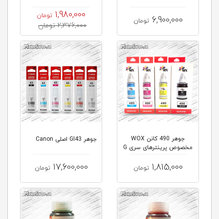
1,980,000
تومان
6,900,000
تومان
2,376,000 تومان
جوهر 490 کانن WOX
جوهر GI43 اصلی Canon
مخصوص پرینترهای سری G
17,600,000
1,815,000
تومان
تومان