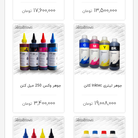
G640
G2420 ...
17,600,000
13,500,000
تومان
تومان
جوهر لیتری Inktec کانن
جوهر وکس 250 میل کنن
3,400,000
19,008,000
تومان
تومان