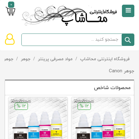
0
صفحه
نخست
سبد
فروشگاه اینترنتی محاشاپ
/
مواد مصرفی پرینتر
/
جوهر
/
جوهر Canon
دسته‌بندی
خرید
کالاها
خالی
جوهر Canon
است
محصولات شاخص
تخفیف‌ها
و
پیشنهادها
12 %
12 %
تماس
با
ما