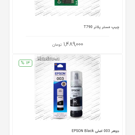
چیپ مستر پلاتر T790
1,489,000
تومان
14 %
جوهر 003 اصلی EPSON Black