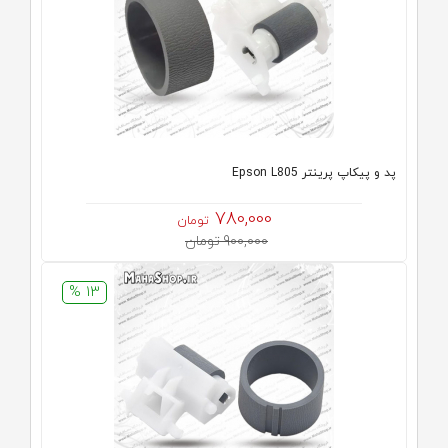
پد و پیکاپ پرینتر Epson L805
780,000
تومان
900,000 تومان
13 %