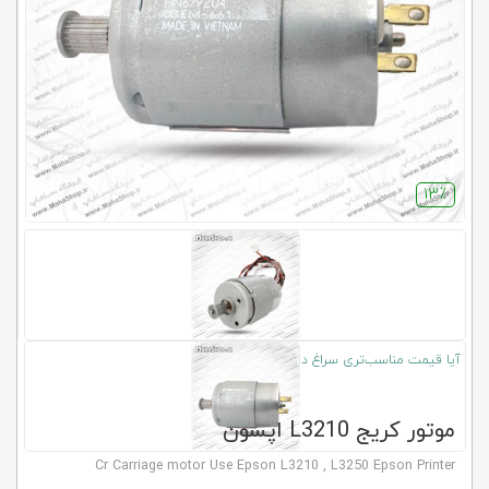
کلاب
محاشاپ
13٪
آیا قیمت مناسب‌تری سراغ دارید؟
موتور کریج L3210 اپسون
Cr Carriage motor Use Epson L3210 , L3250 Epson Printer