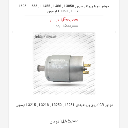
جوهر میوا پرینتر های L605 , L655 , L1455 , L486 , L3050 ,
L3060 , L3070 اپسون
1,400,000
تومان
1,500,000 تومان
موتور CR کریج پرینترهای L3215 , L3218 , L3250 , L3251 اپسون
1,185,000
تومان