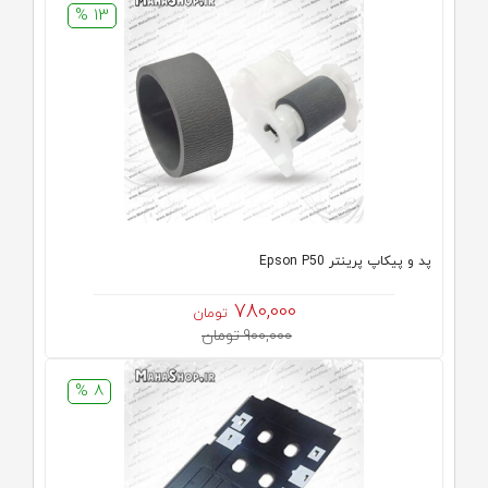
13 %
پد و پیکاپ پرینتر Epson P50
780,000
تومان
900,000 تومان
8 %