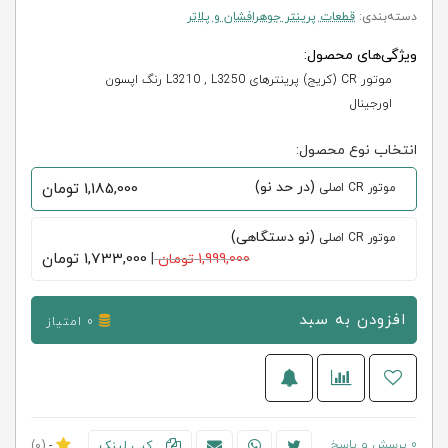
دسته‌بندی:
قطعات پرینتر جوهرافشان و پلاتر
ویژگی‌های محصول:
موتور CR (کریج) پرینترهای L3210 , L3250 رنگ اپسون
اورجینال
انتخاب نوع محصول:
(در حد نو)
1,185,000
تومان
موتور CR اصلی
(نو دستگاهی)
موتور CR اصلی
1,733,000
تومان
1,999,000 تومان
|
افزودن به سبد
0 امتیاز
0 پرسش و پاسخ
کپی لینک
-
(0)