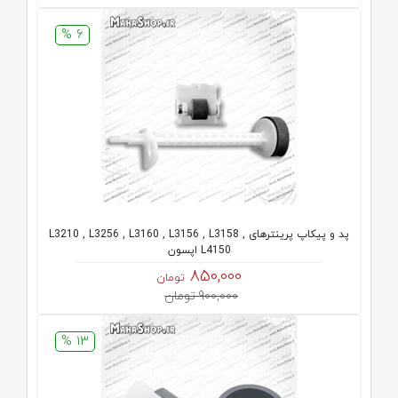
6 %
پد و پیکاپ پرینترهای L3210 , L3256 , L3160 , L3156 , L3158 ,
L4150 اپسون
850,000
تومان
900,000 تومان
13 %