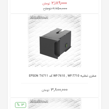
2,189,000
تومان
2,750,000 تومان
مخزن تخلیه WF-7610 , WF-7710 کد EPSON T6711
3,800,000
تومان
13 %