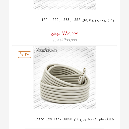
پد و پیکاپ پرینترهای L130 , L220 , L365 , L382
780,000
تومان
900,000 تومان
20 %
شلنگ فابریک مخزن پرینتر Epson Eco Tank L8050