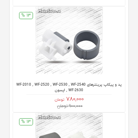
13 %
پد و پیکاپ پرینترهای WF-2010 , WF-2520 , WF-2530 , WF-2540
, WF-2630 اپسون
780,000
تومان
900,000 تومان
13 %