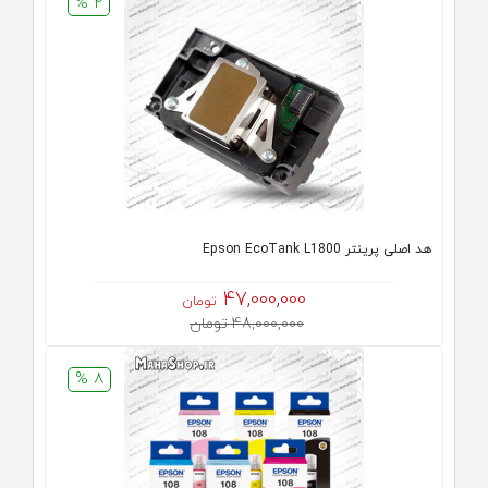
2 %
هد اصلی پرینتر Epson EcoTank L1800
47,000,000
تومان
48,000,000 تومان
8 %