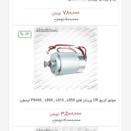
780,000
تومان
900,000 تومان
13 %
موتور کریج CR پرینتر های PX660 , L800 , L810 , L850 اپسون
3,500,000
تومان
4,000,000 تومان