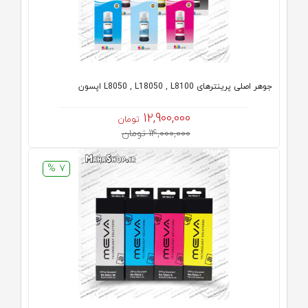
جوهر اصلی پرینترهای L8050 , L18050 , L8100 اپسون
12,900,000
تومان
14,000,000 تومان
7 %