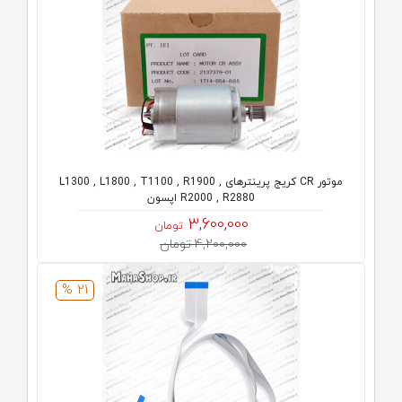
موتور CR کریج پرینترهای L1300 , L1800 , T1100 , R1900 ,
R2000 , R2880 اپسون
3,600,000
تومان
4,200,000 تومان
21 %