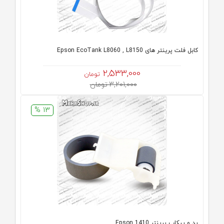
کابل فلت پرینتر های Epson EcoTank L8060 , L8150
2,533,000
تومان
3,201,000 تومان
13 %
پد و پیکاپ پرینتر 1410 Epson