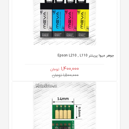
جوهر میوا پرینتر Epson L210 , L110
1,400,000
تومان
1,500,000 تومان