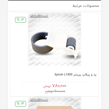
محصولات مرتبط
13 %
پد و پیکاپ پرینتر Epson L1800
780,000
تومان
900,000 تومان
14 %