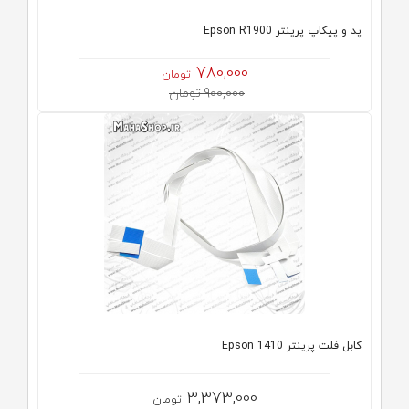
پد و پیکاپ پرینتر Epson R1900
780,000
تومان
900,000 تومان
کابل فلت پرینتر 1410 Epson
3,373,000
تومان