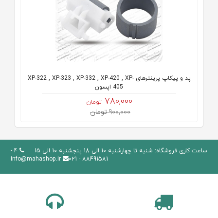
پد و پیکاپ پرینترهای XP-322 , XP-323 , XP-332 , XP-420 , XP-
405 اپسون
780,000
تومان
900,000 تومان
ساعت کاری فروشگاه: شنبه تا چهارشنبه 10 الی 18 پنجشنبه 10 الی 15
4 -
info@mahashop.ir
88491581 - 021