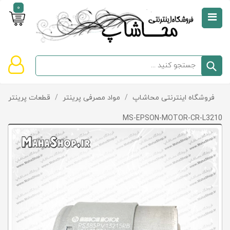
0
صفحه
نخست
سبد
فروشگاه اینترنتی محاشاپ
/
مواد مصرفی پرینتر
/
قطعات پرینتر و پ
دسته‌بندی
خرید
کالاها
خالی
MS-EPSON-MOTOR-CR-L3210
است
تخفیف‌ها
و
پیشنهادها
تماس
با
ما