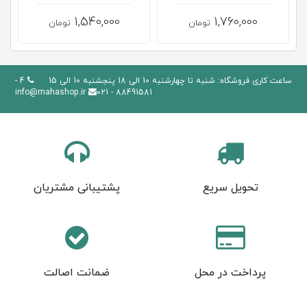
1,540,000
1,760,000
تومان
تومان
ساعت کاری فروشگاه: شنبه تا چهارشنبه 10 الی 18 پنجشنبه 10 الی 15
4 -
info@mahashop.ir
88491581 - 021
تحویل سریع
پشتیبانی مشتریان
پرداخت در محل
ضمانت اصالت