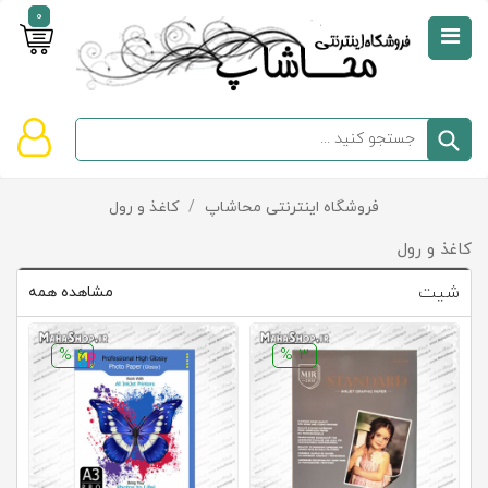
0
صفحه
نخست
سبد
فروشگاه اینترنتی محاشاپ
/
کاغذ و رول
دسته‌بندی
خرید
کالاها
خالی
کاغذ و رول
است
شیت
مشاهده همه
تخفیف‌ها
و
6 %
3 %
پیشنهادها
تماس
با
ما