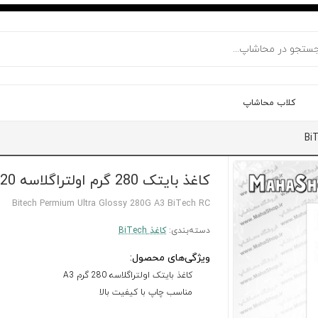
کلاب محاشاپ
کاغذ بایتک 280 گرم اولتراگلاسه 20 برگی A3
Bitech Permium Ultra Glossy 280G A3 BiTech RC
دسته‌بندی:
کاغذ BiTech
ویژگی‌های محصول:
کاغذ بایتک اولتراگلاسه 280 گرم A3
مناسب چاپ با کیفیت بالا