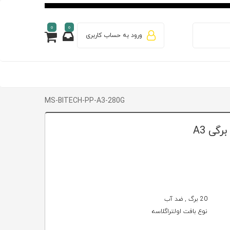
0
0
ورود به حساب کاربری
MS-BITECH-PP-A3-280G
20 برگ , ضد آب
نوع بافت اولتراگلاسه