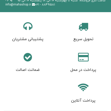
ساعت کاری فروشگاه: شنبه تا چهارشنبه 10 الی 18 پنجشنبه 10 الی 15
4 -
info@mahashop.ir
88491581 - 021
تحویل سریع
پشتیبانی مشتریان
پرداخت در محل
ضمانت اصالت
پرداخت آنلاین