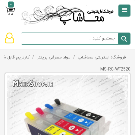
0
صفحه
نخست
سبد
فروشگاه اینترنتی محاشاپ
/
مواد مصرفی پرینتر
/
کارتریج قابل شار
دسته‌بندی
خرید
کالاها
خالی
MS-RC-WF2520
است
تخفیف‌ها
و
پیشنهادها
تماس
با
ما