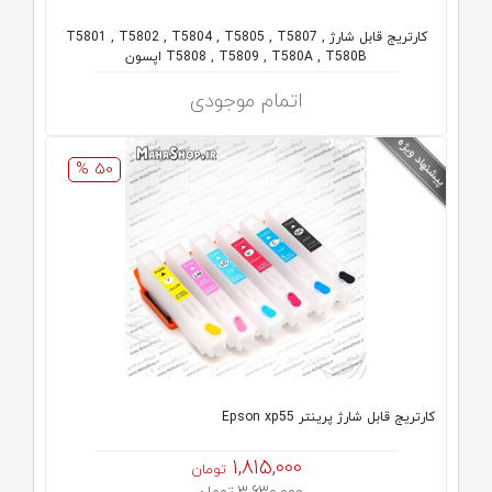
کارتریج قابل شارژ T5801 , T5802 , T5804 , T5805 , T5807 ,
T5808 , T5809 , T580A , T580B اپسون
اتمام موجودی
50 %
کارتریج قابل شارژ پرینتر Epson xp55
1,815,000
تومان