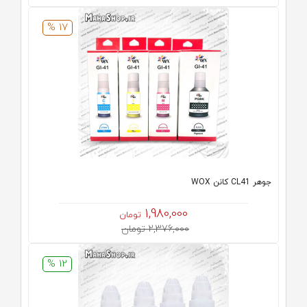
17 %
جوهر CL41 کانن WOX
1,980,000
تومان
2,376,000 تومان
12 %