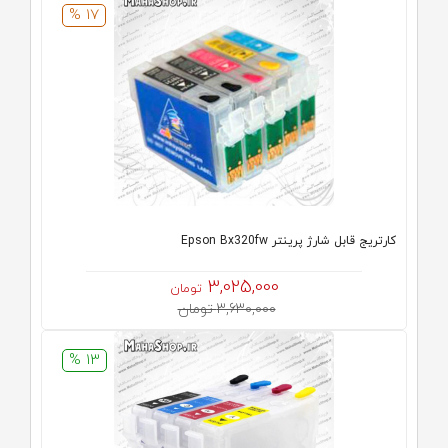
17 %
كارتريج قابل شارژ پرینتر Epson Bx320fw
3,025,000
تومان
3,630,000 تومان
13 %