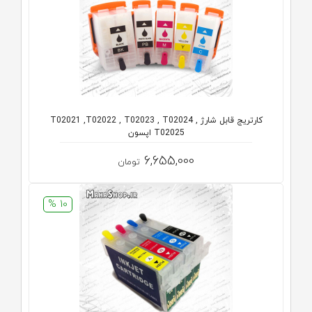
کارتریج قابل شارژ T02021 ,T02022 , T02023 , T02024 ,
T02025 اپسون
6,655,000
تومان
10 %