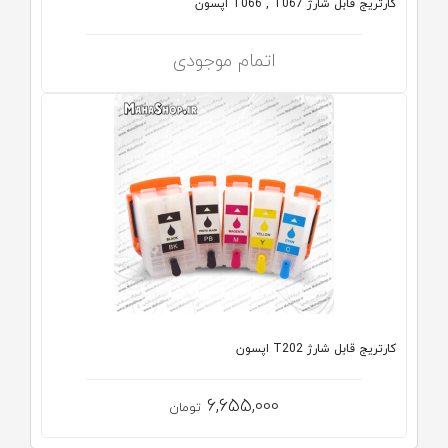
کارتریج قابل شارژ T066 , T067 اپسون
اتمام موجودی
کارتریج قابل شارژ T202 اپسون
6,655,000
تومان