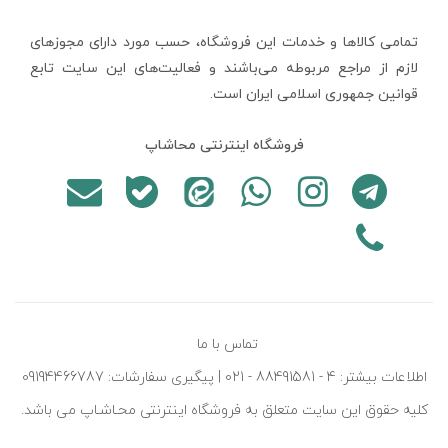
تمامی كالاها و خدمات اين فروشگاه، حسب مورد دارای مجوزهای
لازم از مراجع مربوطه می‌باشند و فعاليت‌های اين سايت تابع
قوانين جمهوری اسلامی ایران است.
فروشگاه اینترنتی محاشاپ
تماس با ما
اطلاعات بیشتر: 4 - 88491581 - 021 | پیگیری سفارشات: 09194466787
کليه حقوق اين سايت متعلق به فروشگاه اينترنتی محـاشـاپ می باشد.