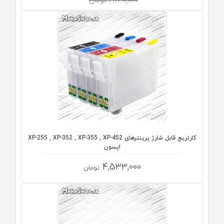
3,630,000 تومان
کارتریج قابل شارژ پرینترهای XP-255 , XP-352 , XP-355 , XP-452
اپسون
4,533,000
تومان