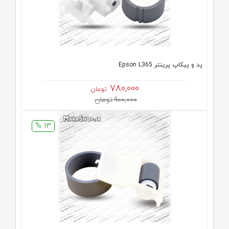
پد و پیکاپ پرینتر Epson L365
780,000
تومان
900,000 تومان
13 %