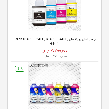
جوهر اصلی پرینترهای Canon G1411 , G2411 , G3411 , G4400 ,
G4411
5,700,000
تومان
6,500,000 تومان
9 %