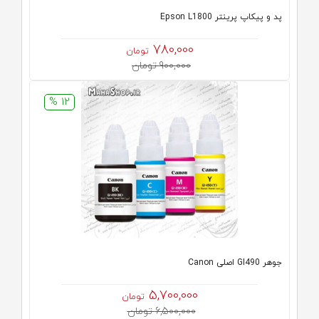
پد و پیکاپ پرینتر Epson L1800
780,000
تومان
900,000 تومان
12 %
جوهر GI490 اصلی Canon
5,700,000
تومان
6,500,000 تومان