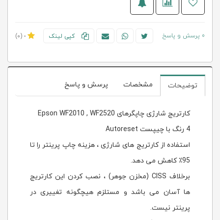
0 پرسش و پاسخ
کپی لینک
-
(0)
مشخصات
پرسش و پاسخ
توضیحات
کارتریج شارژی چاپگرهای Epson WF2010 , WF2520
4 رنگ با چیپست Autoreset
استفاده از کارتریج های شارژی ، هزینه چاپ پرینتر را تا
95٪ کاهش می دهد.
برخلاف CISS (مخزن جوهر) ، نصب کردن این کارتریج
ها آسان می باشد و مستلزم هیچگونه تغییری در
پرینتر نیست.