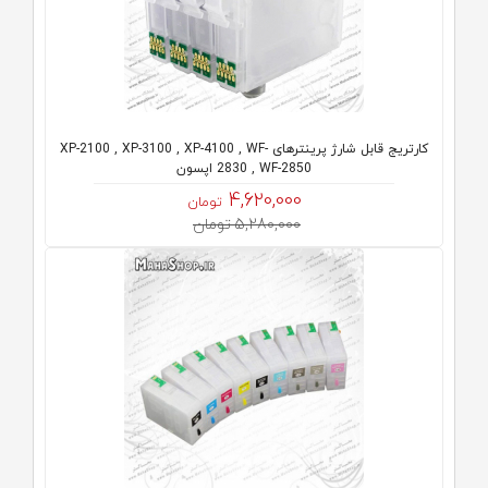
کارتریج قابل شارژ پرینترهای XP-2100 , XP-3100 , XP-4100 , WF-
2830 , WF-2850 اپسون
4,620,000
تومان
5,280,000 تومان