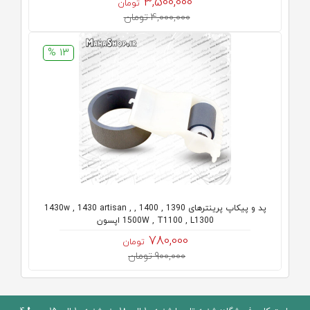
3,500,000
تومان
4,000,000 تومان
13 %
پد و پیکاپ پرینترهای 1390 , 1400 , 1430w , 1430 artisan ,
1500W , T1100 , L1300 اپسون
780,000
تومان
900,000 تومان