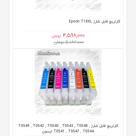
کارتریج قابل شارژ Epson T18XL
4,598,000
تومان
5,082,000 تومان
کارتریج قابل شارژ T0549 , T0542 , T0540 , T0543 , T0548 ,
T0541 , T0547 , T0544 اپسون