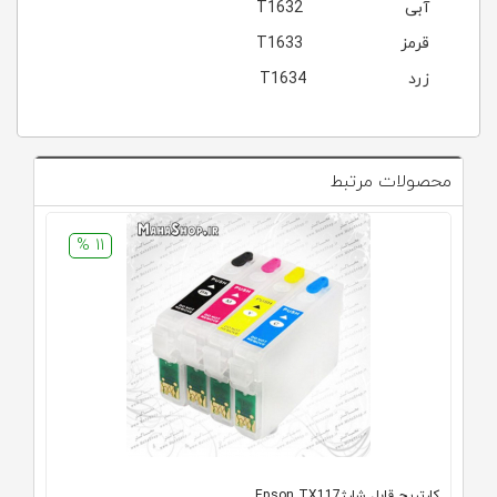
آبی T1632
قرمز T1633
زرد T1634
محصولات مرتبط
11 %
کارتریج قابل شارژEpson TX117