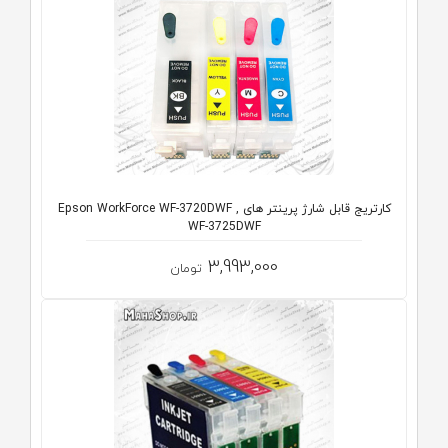
کارتریج قابل شارژ پرینتر های Epson WorkForce WF-3720DWF ,
WF-3725DWF
3,993,000
تومان