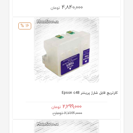
4,840,000
تومان
16 %
کارتریج قابل شارژ پرینتر Epson c48
2,299,000
تومان
2,724,000 تومان