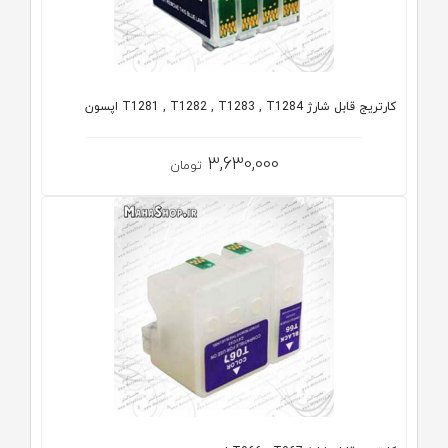
كارتريج قابل شارژ T1281 , T1282 , T1283 , T1284 اپسون
3,630,000
تومان