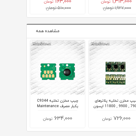
163,000
1,313,000
تومان
تومان
489,000
1,927,000 تومان
510,000 تومان
مشاهده همه
یپ مخزن تخلیه پلاترهای
چیپ مخزن تخلیه C9344
چیپ مخزن تخل
99 , 11800 اپسون
یکبار مصرف Maintenance
00
Tank
34,000
634,000
726,000
تومان
تومان