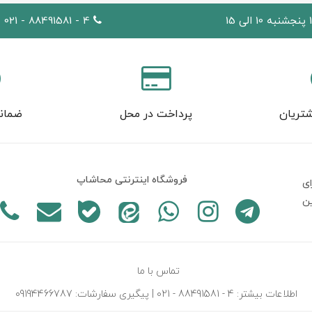
4 - 88491581 - 021
تریان
پرداخت در محل
ضمان
فروشگاه اینترنتی محاشاپ
ی
ين
تماس با ما
اطلاعات بیشتر: 4 - 88491581 - 021 | پیگیری سفارشات: 09194466787