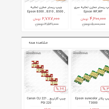
 ریستر مخزن تخلیه سری
چیپ ریستر مخزن تخلیه
چیپ ریستر 
0 , Wf7710
Epson B300 , B310 , B500 ,
Epson WF,WP
B510
200,000
2,787,000
4,200,000
تومان
تومان
5,000,000 تومان
3,531,000 تومان
5,000,000 توم
مشاهده همه
68 %
32
چیپ پلاتر Epson surecolor
چیپ کارتریج Canon CLI 221 ,
چیپ مستر پلاتر 10
PGI 220
T3000