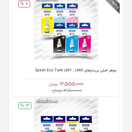
7 %
جوهر اصلی پرینترهای Epson Eco Tank L801 , L860
12,555,000
تومان
13,500,000 تومان
13 %