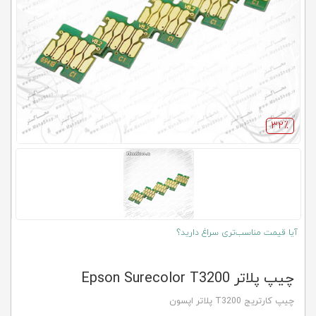
کلاب
محاشاپ
32٪
آیا قیمت مناسب‌تری سراغ دارید؟
چیپ پلاتر Epson Surecolor T3200
چیپ کارتریج T3200 پلاتر اپسون