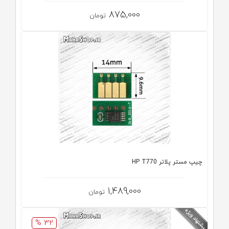
875,000
تومان
چیپ مستر پلاتر HP T770
1,489,000
تومان
32 %