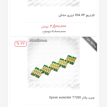
كارتريج 05A HP لیزری مشکی
2,500,000
تومان
2,800,000 تومان
32 %
چیپ پلاتر Epson surecolor T7200