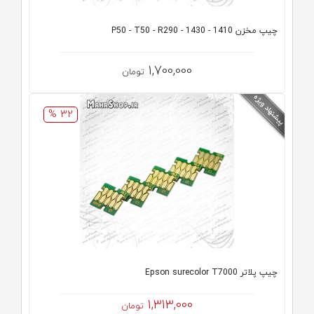
چیپ مخزن 1410 - 1430 - P50 - T50 - R290
1,700,000
تومان
32 %
چیپ پلاتر Epson surecolor T7000
1,313,000
تومان