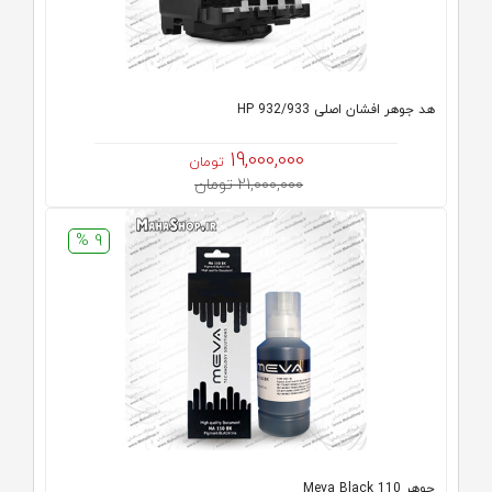
هد جوهر افشان اصلی HP 932/933
19,000,000
تومان
21,000,000 تومان
9 %
جوهر 110 Meva Black