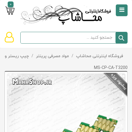
0
صفحه
نخست
سبد
فروشگاه اینترنتی محاشاپ
/
مواد مصرفی پرینتر
/
چیپ ریستر و چی
دسته‌بندی
خرید
کالاها
خالی
MS-CP-CA-T3200
است
تخفیف‌ها
و
پیشنهادها
تماس
با
ما