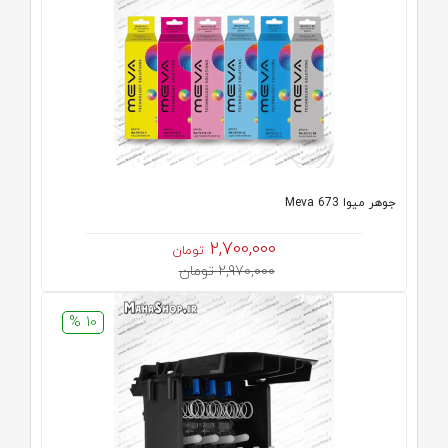
جوهر میوا Meva 673
2,700,000
تومان
2,970,000 تومان
10 %