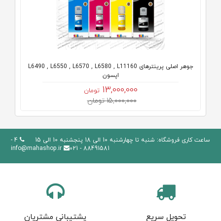
جوهر اصلی پرینترهای L6490 , L6550 , L6570 , L6580 , L11160
اپسون
13,000,000
تومان
15,000,000 تومان
ساعت کاری فروشگاه: شنبه تا چهارشنبه 10 الی 18 پنجشنبه 10 الی 15
4 -
info@mahashop.ir
88491581 - 021
تحویل سریع
پشتیبانی مشتریان