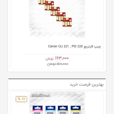
چیپ کارتریج Canon CLI 221 , PGI 220
163,000
تومان
510,000 تومان
بهترین فرصت خرید
17 %