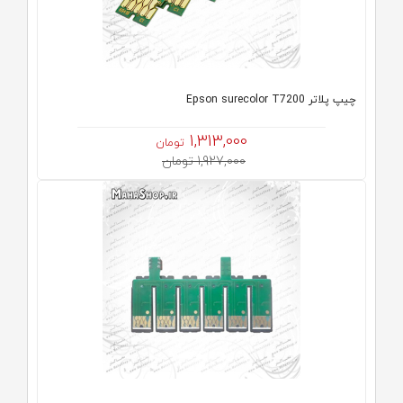
چیپ پلاتر Epson surecolor T7200
1,313,000
تومان
1,927,000 تومان