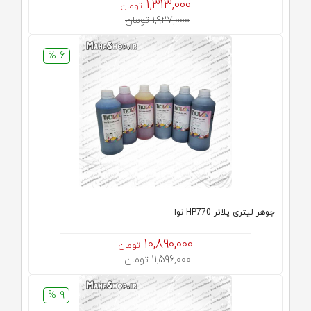
1,313,000
تومان
1,927,000 تومان
6 %
جوهر لیتری پلاتر HP770 نوا
10,890,000
تومان
11,596,000 تومان
9 %