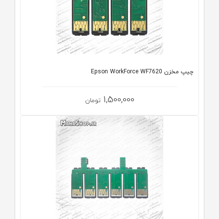
چیپ مخزن Epson WorkForce WF7620
1,500,000
تومان