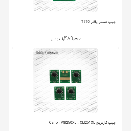
چیپ مستر پلاتر T790
1,489,000
تومان
چیپ کارتریج Canon PGI250XL ، CLI251XL