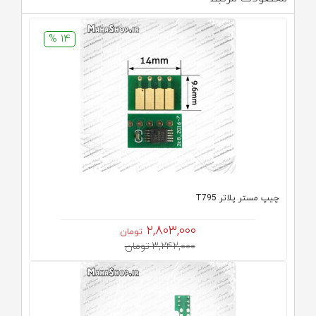
14 %
چیپ مستر پلاتر T795
2,803,000
تومان
3,242,000 تومان