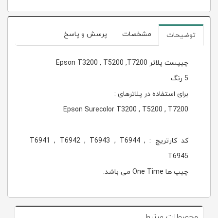
مشخصات
پرسش و پاسخ
توضیحات
چیپست پلاتر Epson T3200 , T5200 ,T7200
5 رنگ
برای استفاده در پلاترهای :
Epson Surecolor T3200 , T5200 , T7200
کد کارتریج : T6941 , T6942 , T6943 , T6944 ,
T6945
چیپ ها One Time می باشد.
محصولات مرتبط