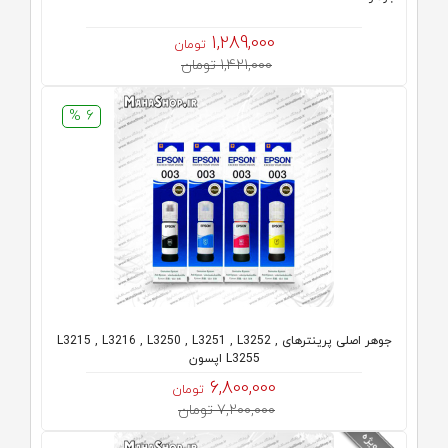
1,289,000
تومان
1,421,000 تومان
6 %
جوهر اصلی پرینترهای L3215 , L3216 , L3250 , L3251 , L3252 ,
L3255 اپسون
6,800,000
تومان
7,200,000 تومان