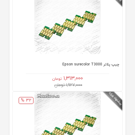
چیپ پلاتر Epson surecolor T3000
1,313,000
تومان
1,927,000 تومان
32 %