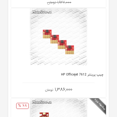
1,927,000 تومان
چیپ پرینتر HP Officejet 7612
1,386,000
تومان
68 %