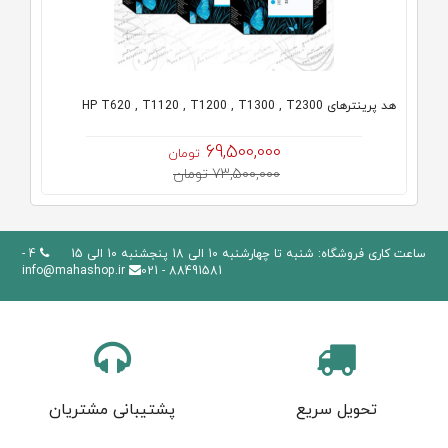
هد پرینترهای HP T620 , T1120 , T1200 , T1300 , T2300
69,500,000
تومان
73,500,000 تومان
ساعت کاری فروشگاه: شنبه تا چهارشنبه 10 الی 18 پنجشنبه 10 الی 15
4 -
info@mahashop.ir
88491581 - 021
تحویل سریع
پشتیبانی مشتریان