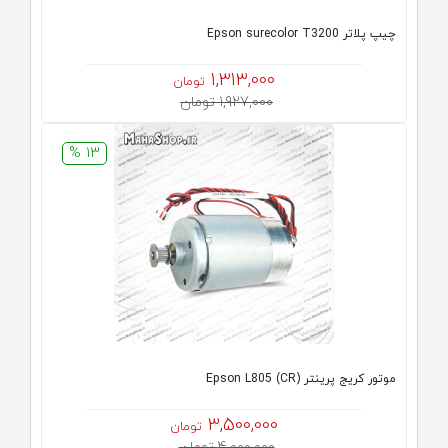
چیپ پلاتر Epson surecolor T3200
1,313,000
تومان
1,927,000 تومان
13 %
موتور کریج پرینتر (CR) Epson L805
3,500,000
تومان
4,000,000 تومان