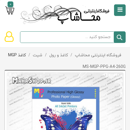
0
صفحه
نخست
سبد
فروشگاه اینترنتی محاشاپ
/
کاغذ و رول
/
شیت
/
کاغذ MGP
دسته‌بندی
خرید
کالاها
خالی
MS-MGP-PPG-A4-260G
است
تخفیف‌ها
و
پیشنهادها
تماس
با
ما