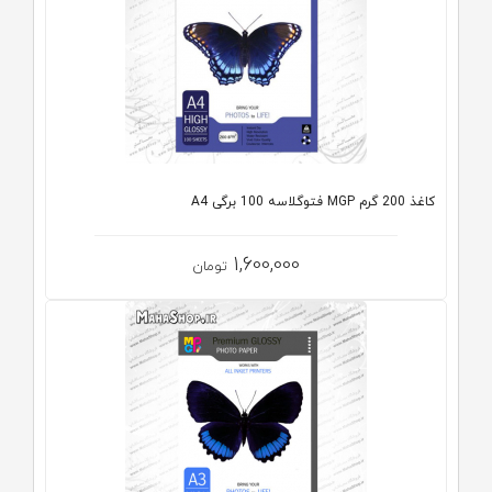
کاغذ 200 گرم MGP فتوگلاسه 100 برگی A4
1,600,000
تومان