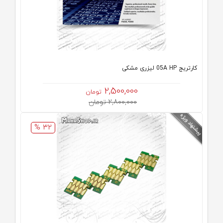
كارتريج 05A HP لیزری مشکی
2,500,000
تومان
2,800,000 تومان
32 %