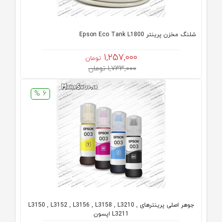
شلنگ مخزن پرینتر Epson Eco Tank L1800
1,257,000
تومان
1,733,000 تومان
6 %
جوهر اصلی پرینترهای L3150 , L3152 , L3156 , L3158 , L3210 ,
L3211 اپسون