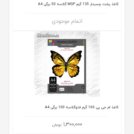
کاغذ پشت چسبدار 135 گرم MGP گلاسه 50 برگی A4
اتمام موجودی
کاغذ ام جی پی 160 گرم فتوگلاسه 100 برگی A4
1,300,000
تومان