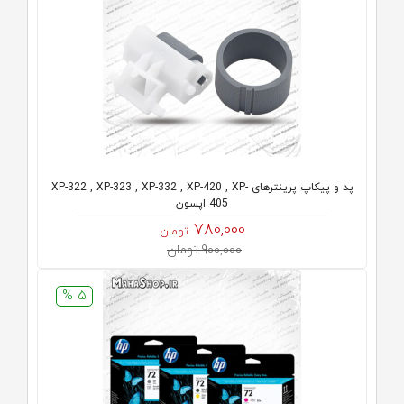
پد و پیکاپ پرینترهای XP-322 , XP-323 , XP-332 , XP-420 , XP-
405 اپسون
780,000
تومان
900,000 تومان
5 %