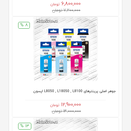
6,800,000
تومان
7,200,000 تومان
8 %
جوهر اصلی پرینترهای L8050 , L18050 , L8100 اپسون
12,900,000
تومان
14,000,000 تومان
13 %