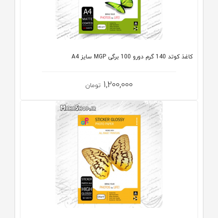
کاغذ کوتد 140 گرم دورو 100 برگی MGP سایز A4
1,200,000
تومان