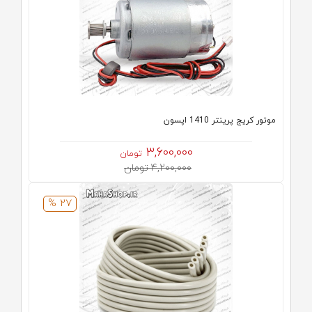
موتور کریج پرینتر 1410 اپسون
3,600,000
تومان
4,200,000 تومان
27 %