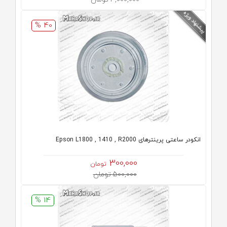
40 %
انکودر ساعتی پرینترهای Epson L1800 , 1410 , R2000
300,000
تومان
500,000 تومان
14 %