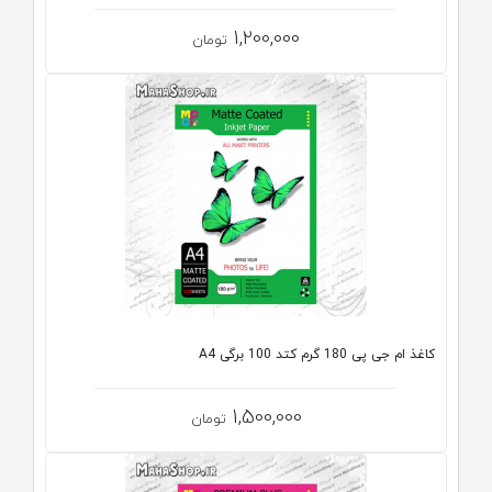
1,200,000
تومان
کاغذ ام جی پی 180 گرم کتد 100 برگی A4
1,500,000
تومان