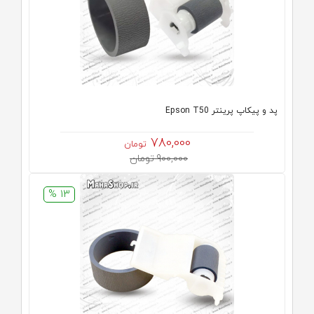
پد و پیکاپ پرینتر Epson T50
780,000
تومان
900,000 تومان
13 %