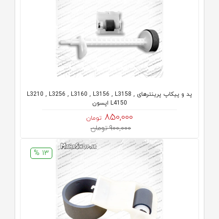
پد و پیکاپ پرینترهای L3210 , L3256 , L3160 , L3156 , L3158 ,
L4150 اپسون
850,000
تومان
900,000 تومان
13 %