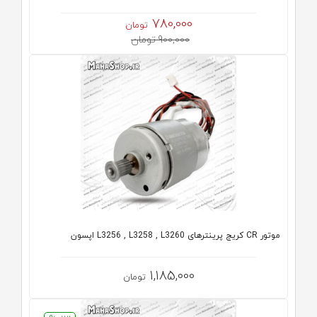
780,000
تومان
900,000 تومان
موتور CR کریج پرینترهای L3256 , L3258 , L3260 اپسون
1,185,000
تومان