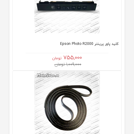
کلید پاور پرینتر Epson Photo R2000
755,000
تومان
1,009,000 تومان