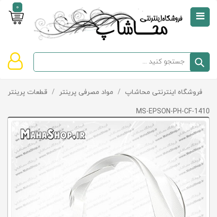
0
صفحه
نخست
سبد
فروشگاه اینترنتی محاشاپ
/
مواد مصرفی پرینتر
/
قطعات پرینتر و پ
دسته‌بندی
خرید
کالاها
خالی
MS-EPSON-PH-CF-1410
است
تخفیف‌ها
و
پیشنهادها
تماس
با
ما