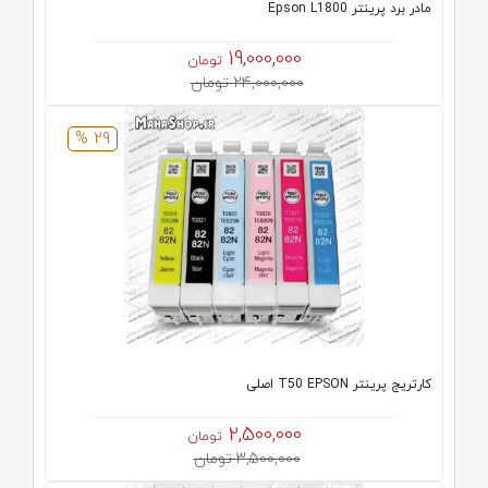
مادر برد پرینتر Epson L1800
19,000,000
تومان
24,000,000 تومان
29 %
کارتریج پرینتر T50 EPSON اصلی
2,500,000
تومان
3,500,000 تومان