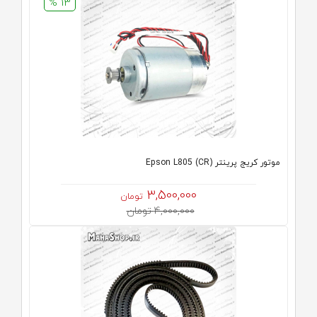
13 %
موتور کریج پرینتر (CR) Epson L805
3,500,000
تومان
4,000,000 تومان