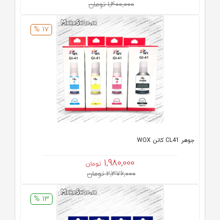
1,400,000 تومان
17 %
جوهر CL41 کانن WOX
1,980,000
تومان
2,376,000 تومان
13 %