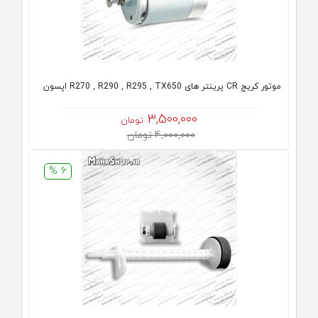
موتور کریج CR پرینتر های R270 , R290 , R295 , TX650 اپسون
3,500,000
تومان
4,000,000 تومان
6 %