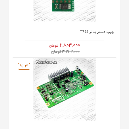
چیپ مستر پلاتر T795
2,803,000
تومان
3,242,000 تومان
21 %