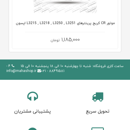
موتور CR کریج پرینترهای L3215 , L3218 , L3250 , L3251 اپسون
1,185,000
تومان
ساعت کاری فروشگاه: شنبه تا چهارشنبه 10 الی 18 پنجشنبه 10 الی 15
4 -
info@mahashop.ir
88491581 - 021
تحویل سریع
پشتیبانی مشتریان