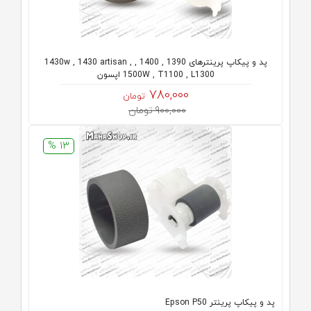
پد و پیکاپ پرینترهای 1390 , 1400 , 1430w , 1430 artisan ,
1500W , T1100 , L1300 اپسون
780,000
تومان
900,000 تومان
13 %
پد و پیکاپ پرینتر Epson P50