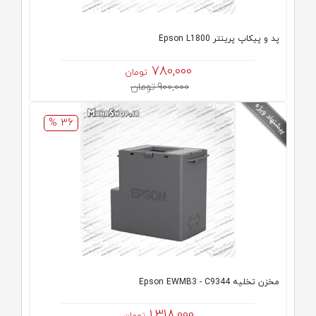
پد و پیکاپ پرینتر Epson L1800
780,000
تومان
900,000 تومان
36 %
مخزن تخلیه Epson EWMB3 - C9344
1,318,000