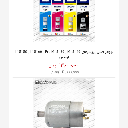
جوهر اصلی پرینترهای L15150 , L15160 , Pro M15180 , M15140
اپسون
13,000,000
تومان
15,000,000 تومان