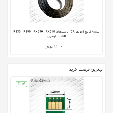
تسمه کریج (موتور CR) پرینترهای R330 , R390 , RX590 , RX610
, R250 اپسون
1,210,000
تومان
بهترین فرصت خرید
14 %