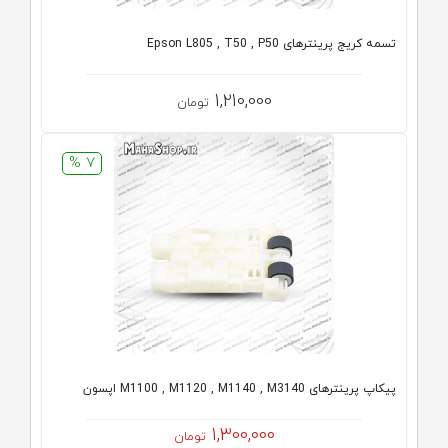
تسمه کریج پرینترهای Epson L805 , T50 , P50
1,210,000
تومان
7 %
پیکاپ پرینترهای M1100 , M1120 , M1140 , M3140 اپسون
1,300,000
تومان