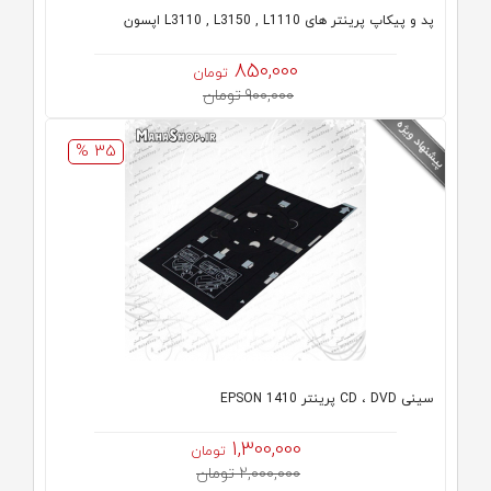
پد و پیکاپ پرینتر های L3110 , L3150 , L1110 اپسون
850,000
تومان
900,000 تومان
35 %
سینی CD ، DVD پرینتر EPSON 1410
1,300,000
تومان
2,000,000 تومان