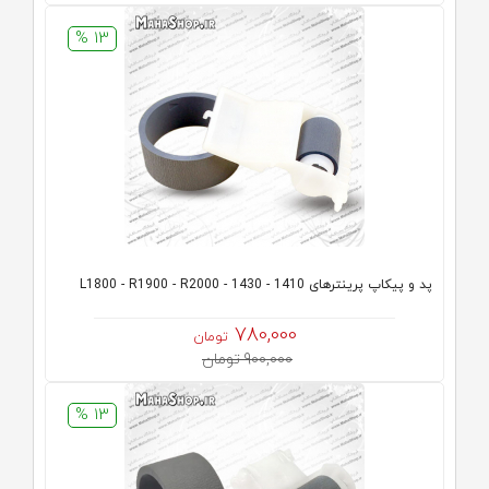
13 %
پد و پیکاپ پرینترهای 1410 - 1430 - L1800 - R1900 - R2000
780,000
تومان
900,000 تومان
13 %