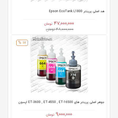
هد اصلی پرینتر Epson EcoTank L1800
47,000,000
تومان
48,000,000 تومان
17 %
جوهر اصلی پرینتر های ET-3600 , ET-4550 , ET-16500 اپسون
9,000,000
تومان