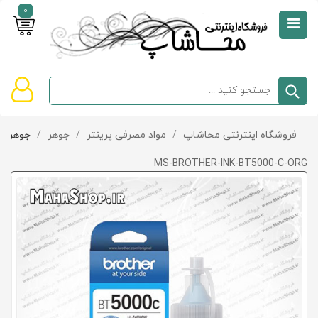
0
صفحه
نخست
سبد
فروشگاه اینترنتی محاشاپ
/
مواد مصرفی پرینتر
/
جوهر
/
جوهر Brother
دسته‌بندی
خرید
کالاها
خالی
MS-BROTHER-INK-BT5000-C-ORG
است
تخفیف‌ها
و
پیشنهادها
تماس
با
ما