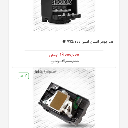
هد جوهر افشان اصلی HP 932/933
19,000,000
تومان
21,000,000 تومان
2 %