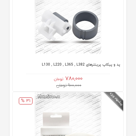
پد و پیکاپ پرینترهای L130 , L220 , L365 , L382
780,000
تومان
900,000 تومان
31 %