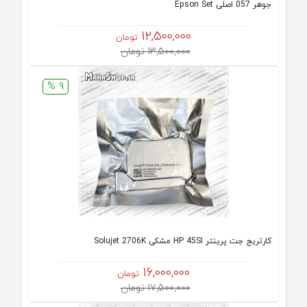
جوهر 057 اصلی Epson Set
12,500,000
تومان
13,500,000 تومان
9 %
کارتریج جت پرینتر HP 45SI مشکی Solujet 2706K
16,000,000
تومان
17,500,000 تومان