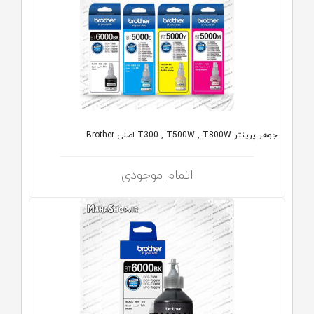
جوهر پرینتر T300 , T500W , T800W اصلی Brother
اتمام موجودی