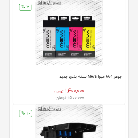
7 %
جوهر 664 میوا Meva بسته بندی جدید
1,400,000
تومان
1,500,000 تومان
10 %