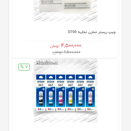
چیپ ریستر مخزن تخلیه D700
4,500,000
تومان
6,500,000 تومان
7 %