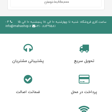
10,890,000 تومان
ساعت کاری فروشگاه: شنبه تا چهارشنبه 10 الی 18 پنجشنبه 10 الی 15
4 -
info@mahashop.ir
88491581 - 021
تحویل سریع
پشتیبانی مشتریان
پرداخت در محل
ضمانت اصالت