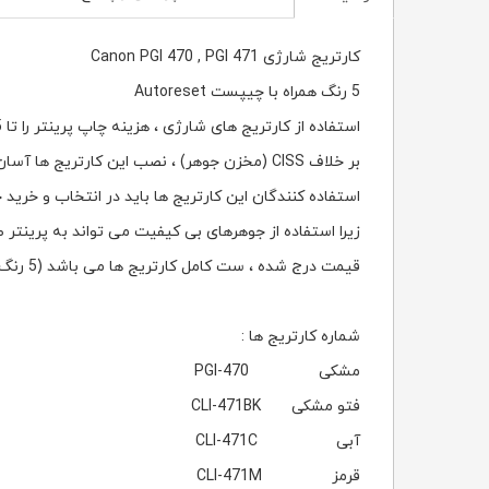
کارتریج شارژی Canon PGI 470 , PGI 471
5 رنگ همراه با چیپست Autoreset
استفاده از کارتریج های شارژی ، هزینه چاپ پرینتر را تا 95٪ کاهش می دهد.
بر خلاف CISS (مخزن جوهر) ، نصب این کارتریج ها آسان می باشد و مستلزم هیچگونه تغییری در پرینتر نیست.
استفاده کنندگان این کارتریج ها باید در انتخاب و خرید
زیرا استفاده از جوهرهای بی کیفیت می تواند به پرینتر ص
قیمت درج شده ، ست کامل کارتریج ها می باشد (5 رنگ) و این محصول همراه با Chip Autoreset و بدون جوهر می باشد.
شماره کارتریج ها :
مشکی PGI-470
فتو مشکی CLI-471BK
آبی CLI-471C
قرمز CLI-471M