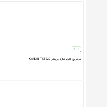
6 %
کارتریج قابل شارژ پرینتر CANON TS5020