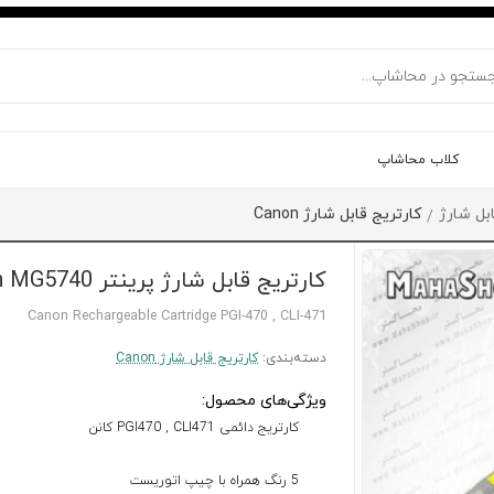
کلاب محاشاپ
بل شارژ
کارتریج قابل شارژ Canon
/
کارتریج قابل شارژ پرینتر Canon MG5740
Canon Rechargeable Cartridge PGI-470 , CLI-471
دسته‌بندی:
کارتریج قابل شارژ Canon
ویژگی‌های محصول:
کارتریج دائمی PGI470 , CLI471 کانن
5 رنگ همراه با چیپ اتوریست