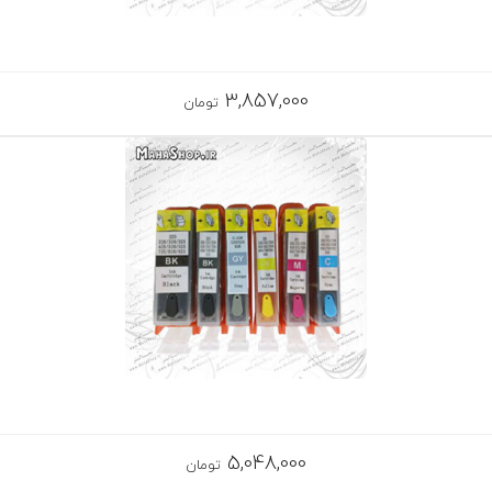
3,857,000
تومان
5,048,000
تومان