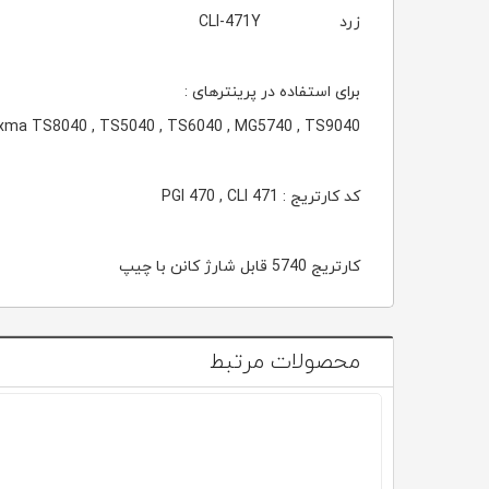
زرد CLI-471Y
برای استفاده در پرینترهای :
xma TS8040 , TS5040 , TS6040 , MG5740 , TS9040
کد کارتریج : PGI 470 , CLI 471
کارتریج 5740 قابل شارژ کانن با چیپ
محصولات مرتبط