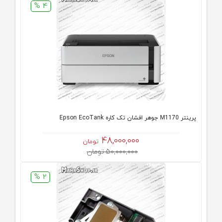
4 %
پرینتر M1170 جوهر افشان تک کاره Epson EcoTank
48,000,000
تومان
50,000,000 تومان
2 %