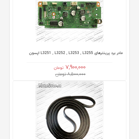
مادر برد پرینترهای L3251 , L3252 , L3253 , L3255 اپسون
7,900,000
تومان
8,500,000 تومان