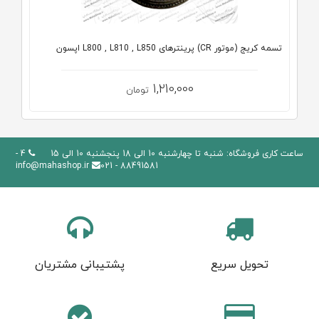
تسمه کریج (موتور CR) پرینترهای L800 , L810 , L850 اپسون
1,210,000
تومان
ساعت کاری فروشگاه: شنبه تا چهارشنبه 10 الی 18 پنجشنبه 10 الی 15
4 -
info@mahashop.ir
88491581 - 021
تحویل سریع
پشتیبانی مشتریان