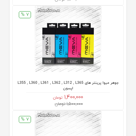
7 %
جوهر میوا پرینتر های L355 , L360 , L361 , L362 , L312 , L365
اپسون
1,400,000
تومان
1,500,000 تومان
7 %