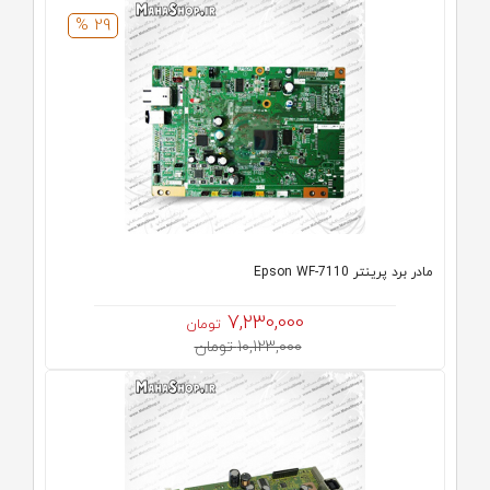
29 %
مادر برد پرینتر Epson WF-7110
7,230,000
تومان
10,123,000 تومان