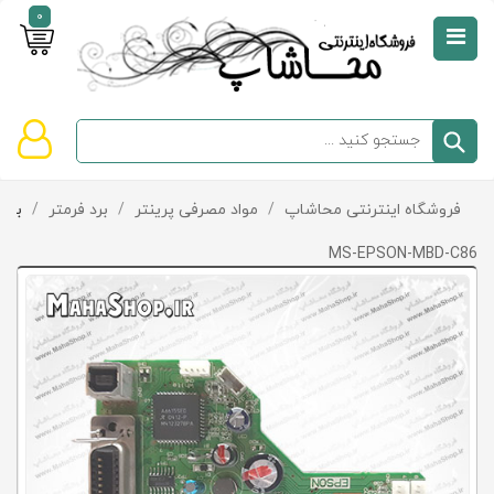
0
صفحه
نخست
سبد
فروشگاه اینترنتی محاشاپ
/
مواد مصرفی پرینتر
/
برد فرمتر
/
برد فر
دسته‌بندی
خرید
کالاها
خالی
MS-EPSON-MBD-C86
است
تخفیف‌ها
و
پیشنهادها
تماس
با
ما