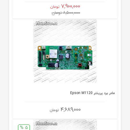
7,900,000
تومان
8,500,000 تومان
مادر برد پرینتر Epson M1120
4,689,000
تومان
5 %