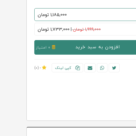
1,185,000
تومان
1,733,000
تومان
1,999,000 تومان
|
افزودن به سبد خرید
0 امتیاز
کپی لینک
-
(0)