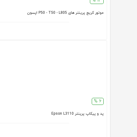
13 %
موتور کریج پرینتر های P50 - T50 - L805 اپسون
6 %
پد و پیکاپ پرینتر Epson L3110