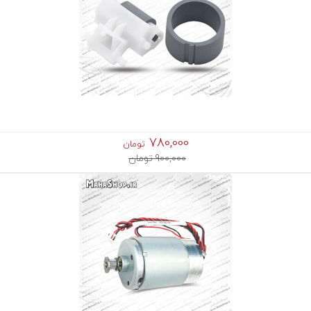
780,000
تومان
900,000 تومان