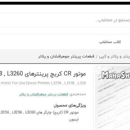
کلاب محاشاپ
تر و پلاتر و کپی
قطعات پرینتر جوهرافشان و پلاتر
/
موتور CR کریج پرینترهای L3256 , L3258 , L3260 اپسون
e motor For Use Epson Printers L3256 , L3258 , L326
دسته‌بندی:
قطعات پرینتر جوهرافشان و پلاتر
ویژگی‌های محصول:
موتور CR (کریج) چاپگر های 3256 , L3258 , L3260
اپسون