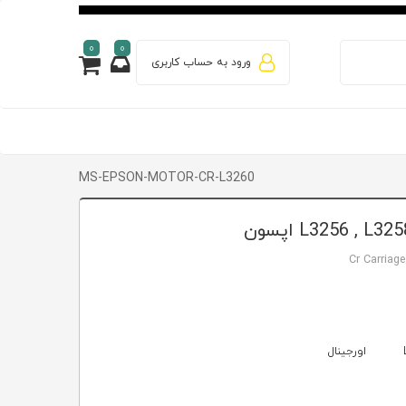
0
0
ورود به حساب کاربری
MS-EPSON-MOTOR-CR-L3260
Cr Carriag
L
اورجینال