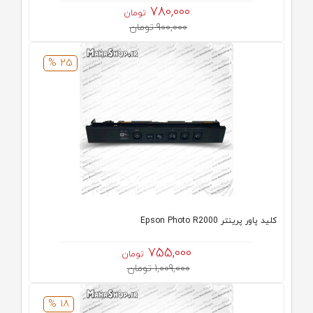
780,000
تومان
900,000 تومان
25 %
کلید پاور پرینتر Epson Photo R2000
755,000
تومان
1,009,000 تومان
18 %