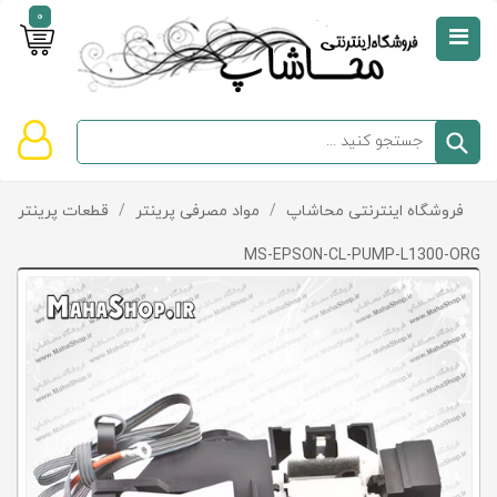
0
صفحه
نخست
سبد
فروشگاه اینترنتی محاشاپ
/
مواد مصرفی پرینتر
/
قطعات پرینتر و پ
دسته‌بندی
خرید
کالاها
خالی
MS-EPSON-CL-PUMP-L1300-ORG
است
تخفیف‌ها
و
پیشنهادها
تماس
با
ما