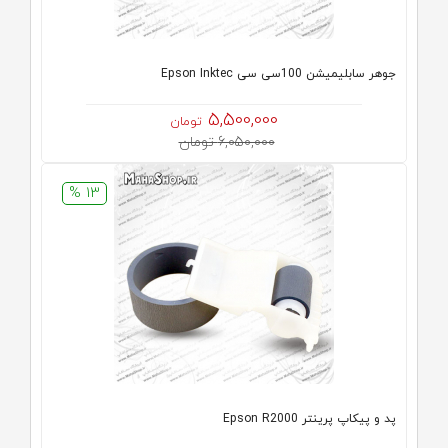
جوهر سابلیمیشن 100سی سی Epson Inktec
5,500,000
تومان
6,050,000 تومان
13 %
پد و پیکاپ پرینتر Epson R2000