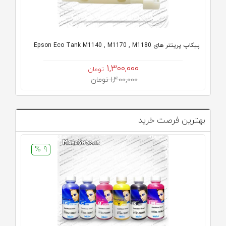
پیکاپ پرینتر های Epson Eco Tank M1140 , M1170 , M1180
1,300,000
تومان
1,400,000 تومان
بهترین فرصت خرید
9 %