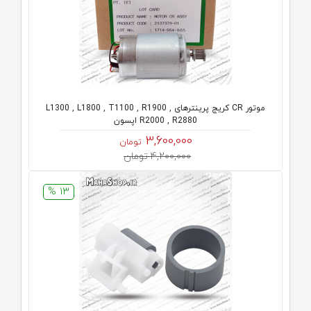
موتور CR کریج پرینترهای L1300 , L1800 , T1100 , R1900 ,
R2000 , R2880 اپسون
3,600,000
تومان
4,200,000 تومان
13 %