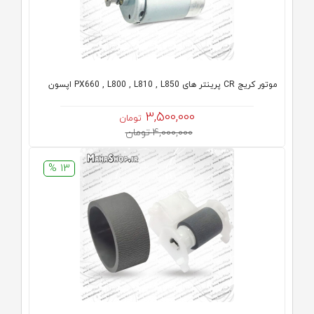
موتور کریج CR پرینتر های PX660 , L800 , L810 , L850 اپسون
3,500,000
تومان
4,000,000 تومان
13 %