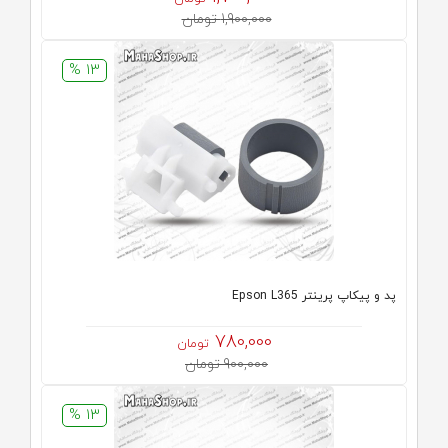
1,900,000 تومان
13 %
پد و پیکاپ پرینتر Epson L365
780,000
تومان
900,000 تومان
13 %