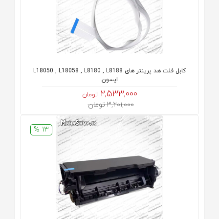
کابل فلت هد پرینتر های L18050 , L18058 , L8180 , L8188
اپسون
2,533,000
تومان
3,201,000 تومان
13 %