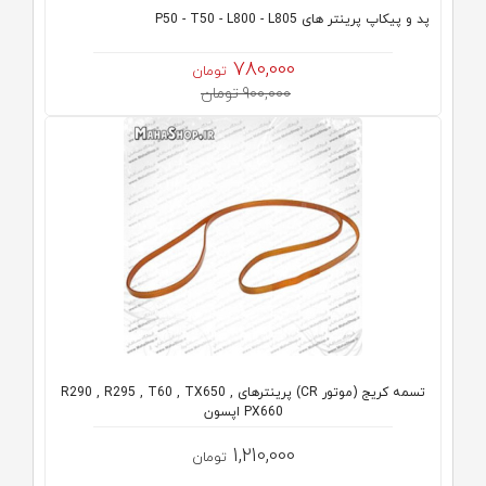
پد و پیکاپ پرینتر های P50 - T50 - L800 - L805
780,000
تومان
900,000 تومان
تسمه کریج (موتور CR) پرینترهای R290 , R295 , T60 , TX650 ,
PX660 اپسون
1,210,000
تومان