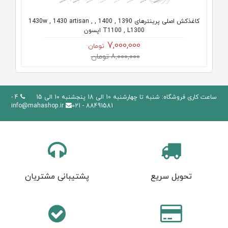
کاغذکش اصلی پرینترهای 1390 , 1400 , 1430w , 1430 artisan ,
T1100 , L1300 اپسون
7,000,000
تومان
8,000,000 تومان
ساعت کاری فروشگاه: شنبه تا چهارشنبه 10 الی 18 پنجشنبه 10 الی 15
4 -
info@mahashop.ir
88491581 - 021
تحویل سریع
پشتیبانی مشتریان