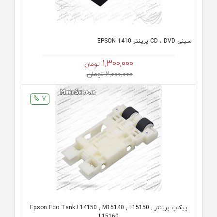
سینی CD ، DVD پرینتر EPSON 1410
1,300,000
تومان
2,000,000 تومان
7 %
پیکاپ پرینتر Epson Eco Tank L14150 , M15140 , L15150 ,
L15160