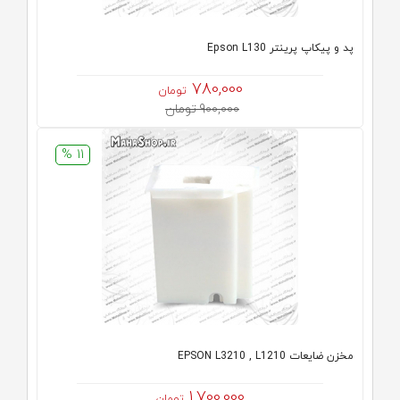
پد و پیکاپ پرینتر Epson L130
780,000
تومان
900,000 تومان
11 %
مخزن ضایعات EPSON L3210 , L1210
1,700,000
تومان