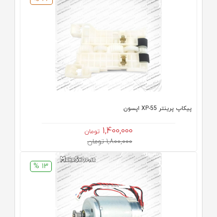
پیکاپ پرینتر XP-55 اپسون
1,400,000
تومان
1,800,000 تومان
13 %