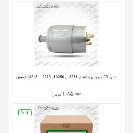
موتور CR کریج پرینترهای L3215 , L3218 , L3250 , L3251 اپسون
1,185,000
تومان
14 %