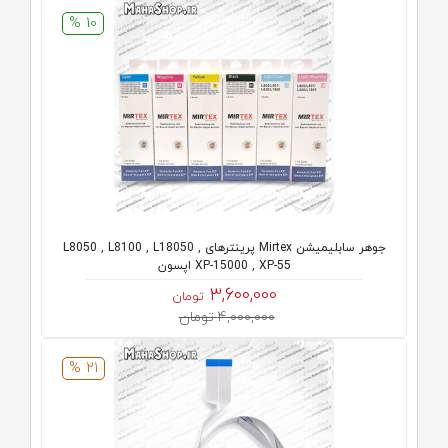
10 %
جوهر سابلیمیشن Mirtex پرینترهای L8050 , L8100 , L18050 ,
XP-15000 , XP-55 اپسون
3,600,000
تومان
4,000,000 تومان
21 %