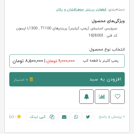
دسته‌بندی:
قطعات پرینتر جوهرافشان و پلاتر
ویژگی‌های محصول:
سرویس استیشن (پمپ کیلینر) پرینترهای L1300 , T1100 اپسون
کد فنی : 1628003
انتخاب نوع محصول:
8,500,000
تومان
پمپ کلینر با قطعه کپ
9,000,000 تومان
|
افزودن به سبد
0 امتیاز
0 پرسش و پاسخ
کپی لینک
-
(0)