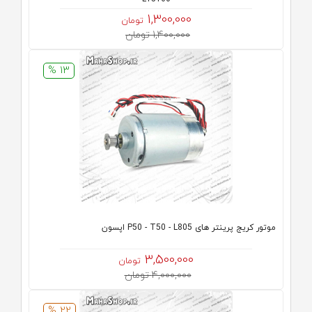
1,300,000
تومان
1,400,000 تومان
13 %
موتور کریج پرینتر های P50 - T50 - L805 اپسون
3,500,000
تومان
4,000,000 تومان
22 %