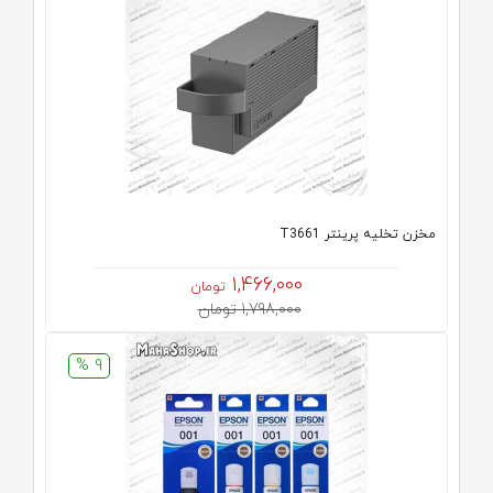
مخزن تخلیه پرینتر T3661
1,466,000
تومان
1,798,000 تومان
9 %