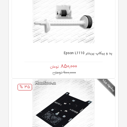
پد و پیکاپ پرینتر Epson L1110
850,000
تومان
900,000 تومان
35 %