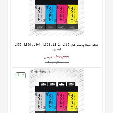
جوهر میوا پرینتر های L355 , L360 , L361 , L362 , L312 , L365
اپسون
1,400,000
تومان
1,500,000 تومان
7 %