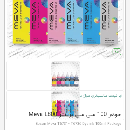
کلاب
محاشاپ
9٪
آیا قیمت مناسب‌تری سراغ دارید؟
جوهر 100 سی سی پرینتر Meva L800
Epson Meva T6731~T6736 Dye ink 100mil Package