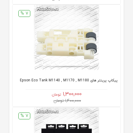
7 %
پیکاپ پرینتر های Epson Eco Tank M1140 , M1170 , M1180
1,300,000
تومان
1,400,000 تومان
7 %