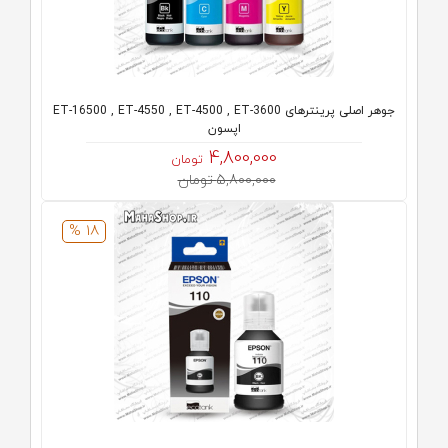
جوهر اصلی پرینترهای ET-16500 , ET-4550 , ET-4500 , ET-3600
اپسون
4,800,000
تومان
5,800,000 تومان
18 %