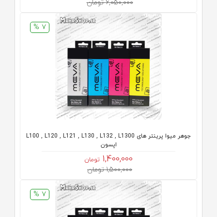
6,050,000 تومان
7 %
جوهر میوا پرینتر های L100 , L120 , L121 , L130 , L132 , L1300
اپسون
1,400,000
تومان
1,500,000 تومان
7 %