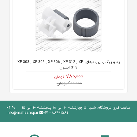
پد و پیکاپ پرینترهای XP-303 , XP-305 , XP-306 , XP-312 , XP-
313 اپسون
780,000
تومان
900,000 تومان
ساعت کاری فروشگاه: شنبه تا چهارشنبه 10 الی 18 پنجشنبه 10 الی 15
4 -
info@mahashop.ir
88491581 - 021