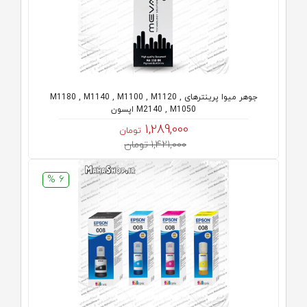
جوهر میوا پرینترهای M1180 , M1140 , M1100 , M1120 ,
M2140 , M1050 اپسون
1,289,000
تومان
1,421,000 تومان
6 %