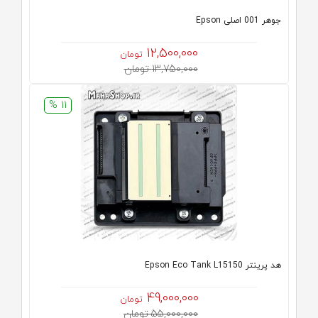
جوهر 001 اصلی Epson
12,500,000
تومان
13,750,000 تومان
11 %
هد پرینتر Epson Eco Tank L15150
49,000,000
تومان
55,000,000 تومان