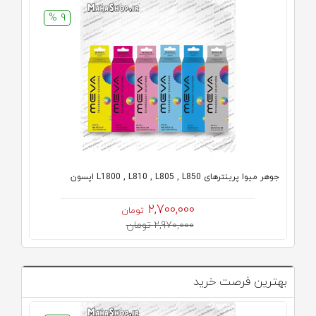
9 %
جوهر میوا پرینترهای L1800 , L810 , L805 , L850 اپسون
2,700,000
تومان
2,970,000 تومان
بهترین فرصت خرید