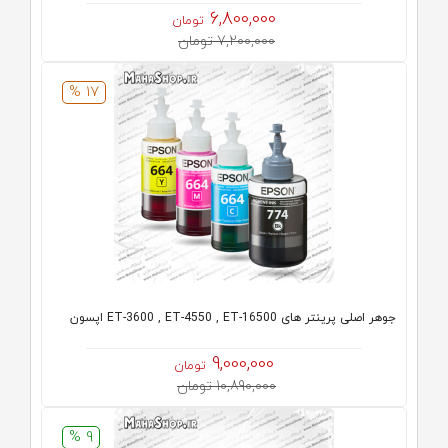
6,800,000
تومان
7,200,000 تومان
17 %
جوهر اصلی پرینتر های ET-3600 , ET-4550 , ET-16500 اپسون
9,000,000
تومان
10,890,000 تومان
9 %