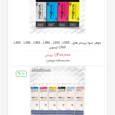
جوهر میوا پرینتر های L382 , L386 , L455 , L486 , L550 , L555 ,
L565 اپسون
1,400,000
تومان
1,500,000 تومان
10 %