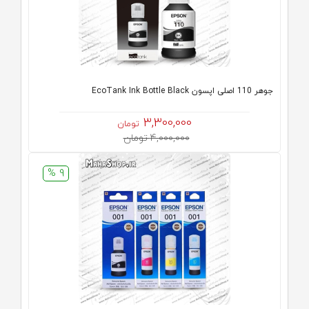
جوهر 110 اصلی اپسون EcoTank Ink Bottle Black
3,300,000
تومان
4,000,000 تومان
9 %