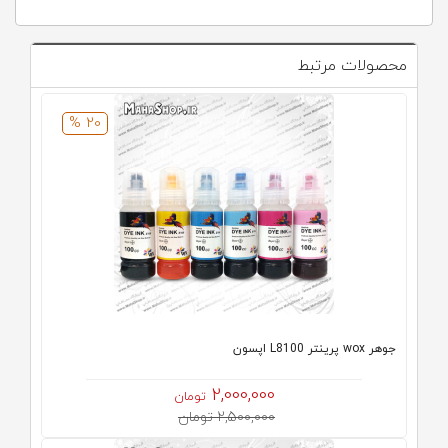
محصولات مرتبط
20 %
جوهر wox پرینتر L8100 اپسون
2,000,000
تومان
2,500,000 تومان