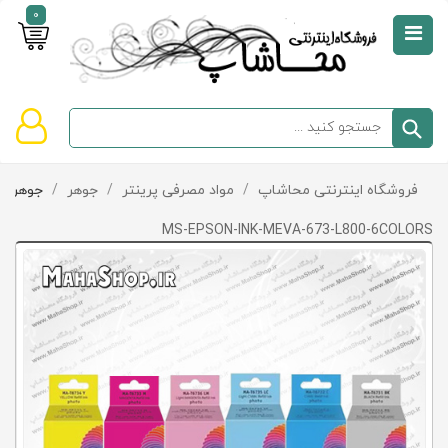
0
صفحه
نخست
سبد
فروشگاه اینترنتی محاشاپ
/
مواد مصرفی پرینتر
/
جوهر
/
جوهر Epson
دسته‌بندی
خرید
کالاها
خالی
MS-EPSON-INK-MEVA-673-L800-6COLORS
است
تخفیف‌ها
و
پیشنهادها
تماس
با
ما