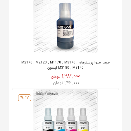
جوهر میوا پرینترهای M2170 , M2120 , M1170 , M3170 ,
M3180 , M3140 اپسون
1,289,000
تومان
1,421,000 تومان
17 %