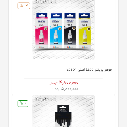
17 %
جوهر پرینتر L200 اصلی Epson
4,800,000
تومان
5,800,000 تومان
9 %