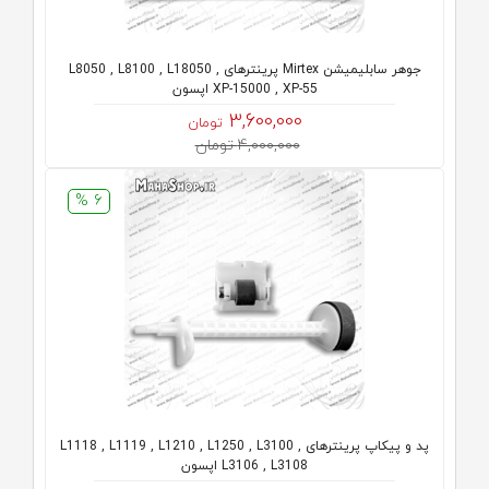
جوهر سابلیمیشن Mirtex پرینترهای L8050 , L8100 , L18050 ,
XP-15000 , XP-55 اپسون
3,600,000
تومان
4,000,000 تومان
6 %
پد و پیکاپ پرینترهای L1118 , L1119 , L1210 , L1250 , L3100 ,
L3106 , L3108 اپسون