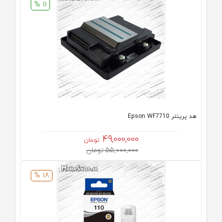
11 %
هد پرینتر Epson WF7710
49,000,000
تومان
55,000,000 تومان
18 %