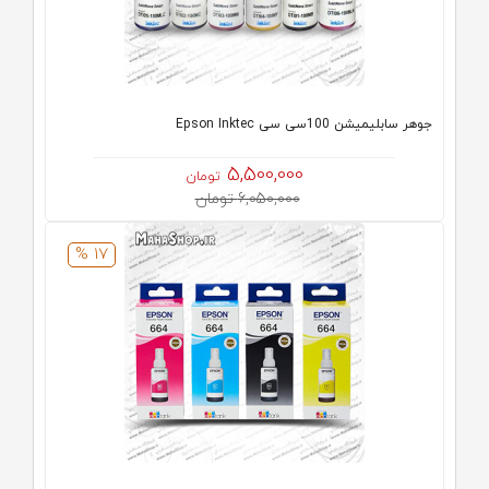
جوهر سابلیمیشن 100سی سی Epson Inktec
5,500,000
تومان
6,050,000 تومان
17 %