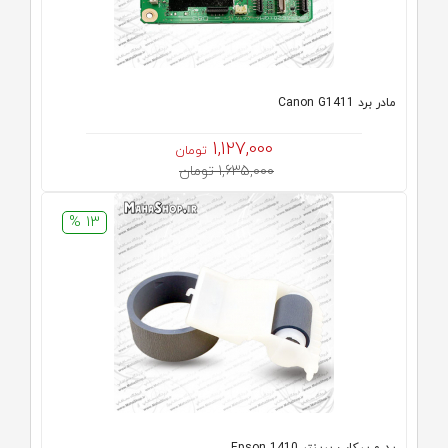
مادر برد Canon G1411
1,127,000
تومان
1,635,000 تومان
13 %