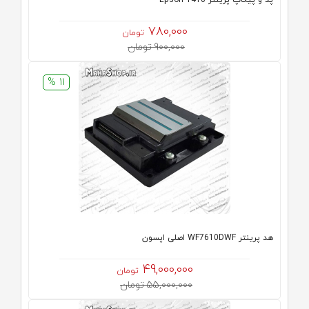
پد و پیکاپ پرینتر 1410 Epson
780,000
تومان
900,000 تومان
11 %
هد پرینتر WF7610DWF اصلی اپسون
49,000,000
تومان
55,000,000 تومان