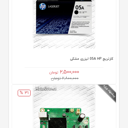
كارتريج 05A HP لیزری مشکی
2,500,000
تومان
2,800,000 تومان
31 %