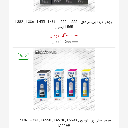
جوهر میوا پرینتر های L382 , L386 , L455 , L486 , L550 , L555 ,
L565 اپسون
1,400,000
تومان
1,500,000 تومان
6 %
جوهر اصلی پرینترهای EPSON L6490 , L6550 , L6570 , L6580 ,
L11160