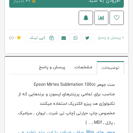
افزودن به سبد
30 امتیاز
0 پرسش و پاسخ
کپی لینک
-
(0)
مشخصات
پرسش و پاسخ
توضیحات
ست جوهر Epson Mirtex Sublimation 100cc
مناسب برای تمامی پرینترهای اپسون و برندهایی که از
تکنولوژی هد پیزو الکتریک استفاده میکنند
مخصوص چاپ حرارتی (چاپ تی شرت , لیوان , سرامیک
, پازل , MDf , ... )
جوهر های Wox سابلی میشن با این برند تولید می