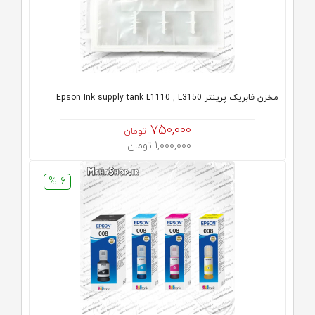
مخزن فابریک پرینتر Epson Ink supply tank L1110 , L3150
750,000
تومان
1,000,000 تومان
6 %