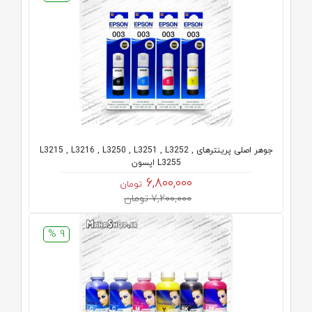
جوهر اصلی پرینترهای L3215 , L3216 , L3250 , L3251 , L3252 ,
L3255 اپسون
6,800,000
تومان
7,200,000 تومان
9 %