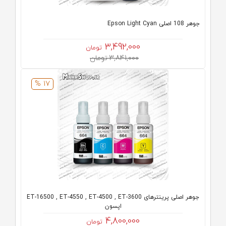
جوهر 108 اصلی Epson Light Cyan
3,492,000
تومان
3,841,000 تومان
17 %
جوهر اصلی پرینترهای ET-16500 , ET-4550 , ET-4500 , ET-3600
اپسون
4,800,000
تومان