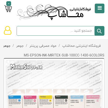
0
صفحه
نخست
سبد
فروشگاه اینترنتی محاشاپ
/
مواد مصرفی پرینتر
/
جوهر
/
جوهر Epson
دسته‌بندی
خرید
کالاها
خالی
MS-EPSON-INK-MIRTEX-SUB-100CC-1430-6COLORS
است
تخفیف‌ها
و
پیشنهادها
تماس
با
ما