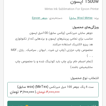
1500w اپسون
Mirtex Ink Sublimation For Epson Printer
برند:
Mirtex (Wox سابق)
دسته‌بندی:
جوهر Epson
ویژگی‌های محصول:
جوهر سابلی میرتکس (وکس سابق) 100میل اپسون
مناسب برای تمامی پرینترهای اپسون و برندهایی که از تکنولوژی
هد پیزو الکتریک استفاده میکنند
مخصوص چاپ حرارتی (چاپ تی شرت , لیوان , سرامیک , پازل , MDf
, ... )
(تمام اجسام خام برای چاپ باید کوتینگ شده و یا مخصوص چاپ
سابلیمیشن باشند)
انتخاب نوع محصول:
(MirTex) (wox سابق)
ست 6 رنگ جوهر 100 میل میرتکس
3,600,000
تومان
4,000,000 تومان
|