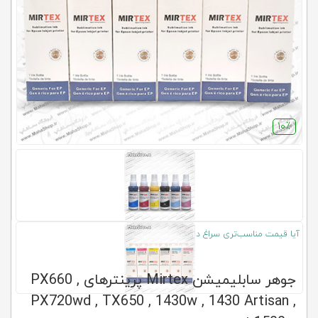
کلاب
محاشاپ
10٪
آیا قیمت مناسب‌تری سراغ دارید؟
جوهر سابلیمیشن Mirtex پرینترهای PX660 ,
PX720wd , TX650 , 1430w , 1430 Artisan ,