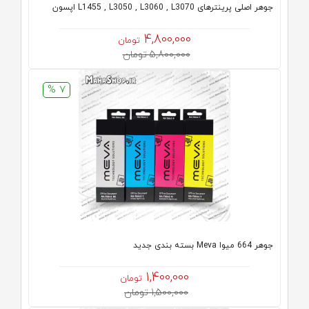
جوهر اصلی پرینترهای L1455 , L3050 , L3060 , L3070 اپسون
4,800,000
تومان
5,800,000 تومان
7 %
جوهر 664 میوا Meva بسته بندی جدید
1,400,000
تومان
1,500,000 تومان