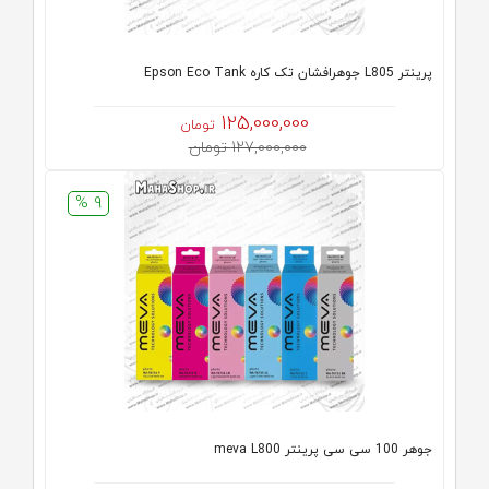
پرینتر L805 جوهرافشان تک کاره Epson Eco Tank
125,000,000
تومان
127,000,000 تومان
9 %
جوهر 100 سی سی پرینتر meva L800