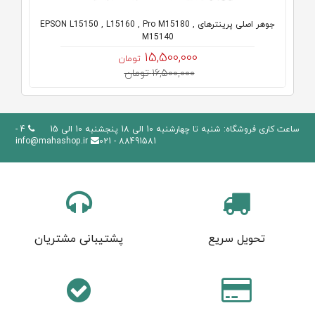
جوهر اصلی پرینترهای EPSON L15150 , L15160 , Pro M15180 ,
M15140
15,500,000
تومان
16,500,000 تومان
ساعت کاری فروشگاه: شنبه تا چهارشنبه 10 الی 18 پنجشنبه 10 الی 15
4 -
info@mahashop.ir
88491581 - 021
تحویل سریع
پشتیبانی مشتریان