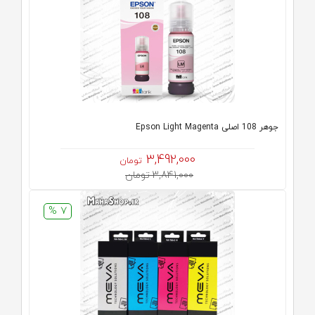
جوهر 108 اصلی Epson Light Magenta
3,492,000
تومان
3,841,000 تومان
7 %