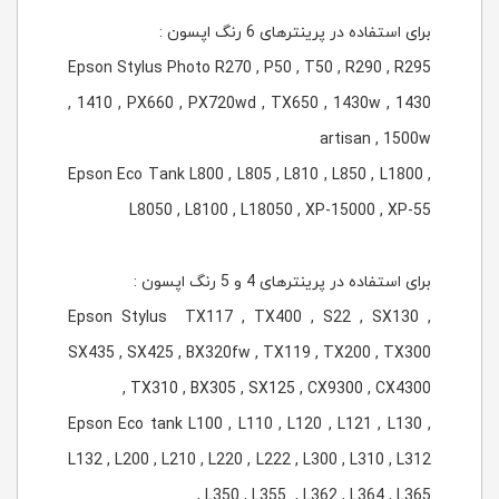
برای استفاده در پرینترهای 6 رنگ اپسون :
Epson Stylus Photo R270 , P50 , T50 , R290 , R295
, 1410 , PX660 , PX720wd , TX650 , 1430w , 1430
artisan , 1500w
Epson Eco Tank L800 , L805 , L810 , L850 , L1800 ,
L8050 , L8100 , L18050 , XP-15000 , XP-55
برای استفاده در پرینترهای 4 و 5 رنگ اپسون :
Epson Stylus TX117 , TX400 , S22 , SX130 ,
SX435 , SX425 , BX320fw , TX119 , TX200 , TX300
, TX310 , BX305 , SX125 , CX9300 , CX4300
Epson Eco tank L100 , L110 , L120 , L121 , L130 ,
L132 , L200 , L210 , L220 , L222 , L300 , L310 , L312
, L350 , L355 , L362 , L364 , L365