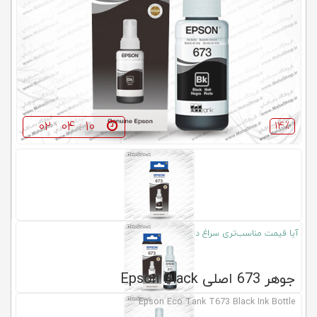
کلاب
محاشاپ
02 : 04 : 08
14٪
آیا قیمت مناسب‌تری سراغ دارید؟
جوهر 673 اصلی Epson Black
Epson Eco Tank T673 Black Ink Bottle