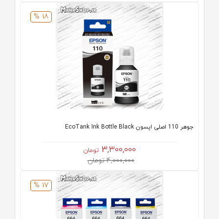
18 %
جوهر 110 اصلی اپسون EcoTank Ink Bottle Black
3,300,000
تومان
4,000,000 تومان
17 %