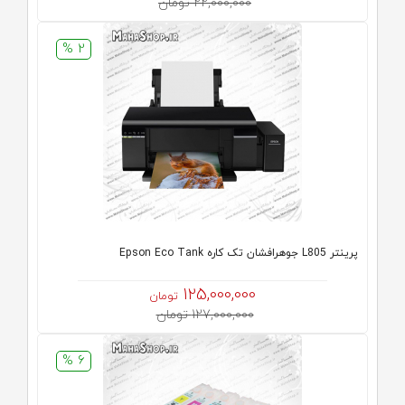
22,000,000 تومان
2 %
پرینتر L805 جوهرافشان تک کاره Epson Eco Tank
125,000,000
تومان
127,000,000 تومان
6 %