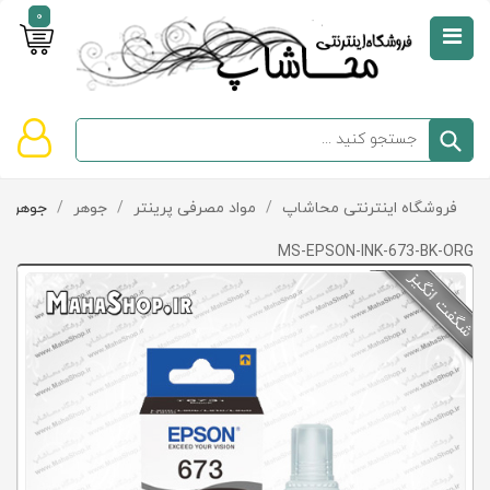
0
صفحه
نخست
سبد
فروشگاه اینترنتی محاشاپ
/
مواد مصرفی پرینتر
/
جوهر
/
جوهر Epson
دسته‌بندی
خرید
کالاها
خالی
MS-EPSON-INK-673-BK-ORG
است
تخفیف‌ها
و
پیشنهادها
تماس
با
ما