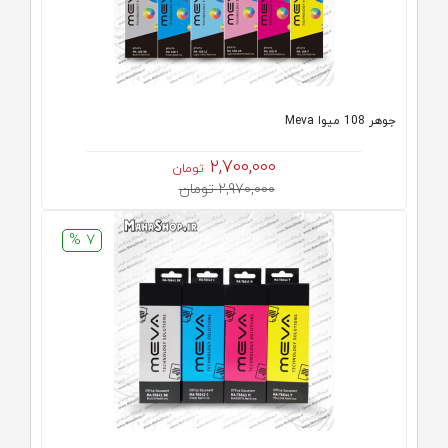
جوهر 108 میوا Meva
2,700,000
تومان
2,970,000 تومان
7 %