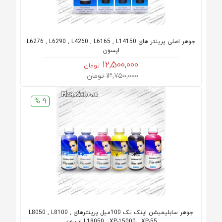
جوهر اصلی پرینتر های L6276 , L6290 , L4260 , L6165 , L14150
اپسون
12,500,000
تومان
13,750,000 تومان
9 %
جوهر سابلیمیشن اینک تک 100میل پرینترهای L8050 , L8100 ,
L18050 , XP-15000 , XP-55 اپسون