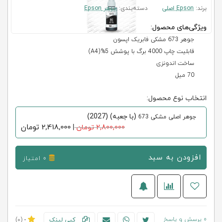
برند:
Epson اصلی
دسته‌بندی:
جوهر Epson
ویژگی‌های محصول:
جوهر 673 مشکی فابریک اپسون
قابلیت چاپ 4000 برگ با پوشش 5%(A4)
ساخت اندونزی
70 میل
انتخاب نوع محصول:
(با جعبه) (2027)
جوهر اصلی مشکی 673
2,418,000
تومان
2,800,000 تومان
|
افزودن به سبد
0 امتیاز
0 پرسش و پاسخ
کپی لینک
-
(0)