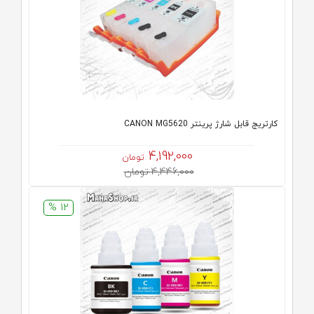
کارتریج قابل شارژ پرینتر CANON MG5620
4,192,000
تومان
4,446,000 تومان
12 %