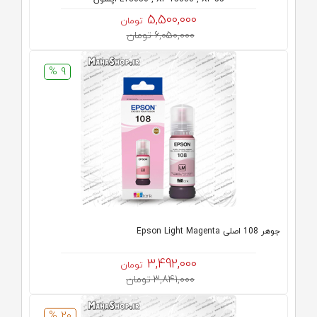
5,500,000
تومان
6,050,000 تومان
9 %
جوهر 108 اصلی Epson Light Magenta
3,492,000
تومان
3,841,000 تومان
20 %