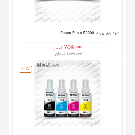
کلید پاور پرینتر Epson Photo R2000
755,000
تومان
1,009,000 تومان
17 %