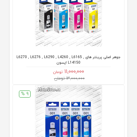
جوهر اصلی پرینتر های L6270 , L6276 , L6290 , L4260 , L6165 ,
L14150 اپسون
11,000,000
تومان
13,000,000 تومان
9 %