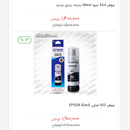
جوهر 664 میوا Meva بسته بندی جدید
1,400,000
تومان
1,500,000 تومان
14 %
جوهر 003 اصلی EPSON Black
1,900,000
تومان
2,200,000 تومان