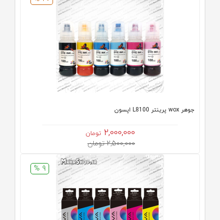
جوهر wox پرینتر L8100 اپسون
2,000,000
تومان
2,500,000 تومان
9 %