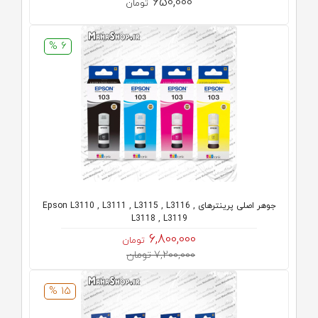
650,000
تومان
6 %
جوهر اصلی پرینترهای Epson L3110 , L3111 , L3115 , L3116 ,
L3118 , L3119
6,800,000
تومان
7,200,000 تومان
15 %