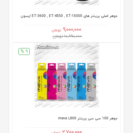
جوهر اصلی پرینتر های ET-3600 , ET-4550 , ET-16500 اپسون
9,000,000
تومان
10,890,000 تومان
9 %
جوهر 100 سی سی پرینتر meva L800
2,700,000
تومان