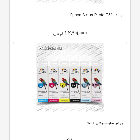
پرینتر Epson Stylus Photo T50
112,901,000
تومان
جوهر سابلیمیشن wox