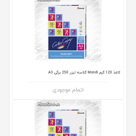
کاغذ 120 گرم Mondi گلاسه لیزر 250 برگی A3
اتمام موجودی