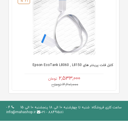
21 %
کابل فلت پرینتر های Epson EcoTank L8060 , L8150
2,533,000
تومان
3,201,000 تومان
ساعت کاری فروشگاه: شنبه تا چهارشنبه 10 الی 18 پنجشنبه 10 الی 15
4 -
info@mahashop.ir
88491581 - 021