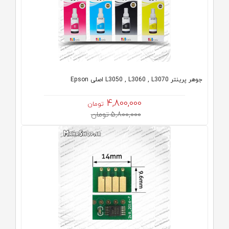
جوهر پرینتر L3050 , L3060 , L3070 اصلی Epson
4,800,000
تومان
5,800,000 تومان