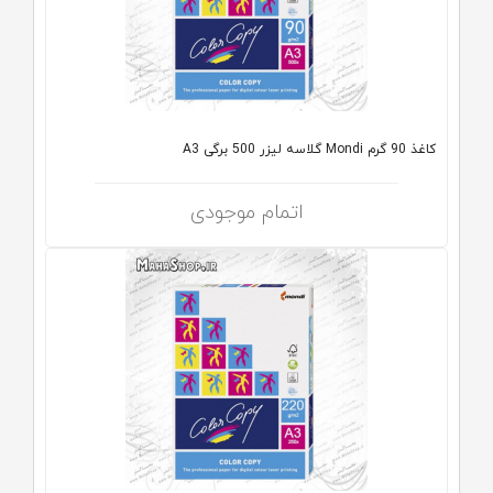
کاغذ 90 گرم Mondi گلاسه لیزر 500 برگی A3
اتمام موجودی