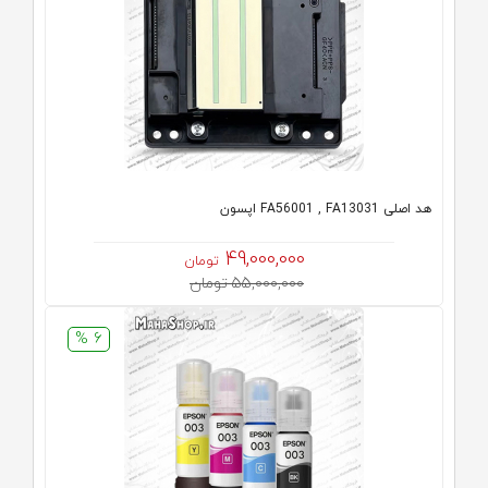
هد اصلی FA56001 , FA13031 اپسون
49,000,000
تومان
55,000,000 تومان
6 %