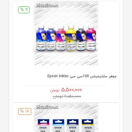
9 %
جوهر سابلیمیشن 100سی سی Epson Inktec
5,500,000
تومان
6,050,000 تومان
17 %