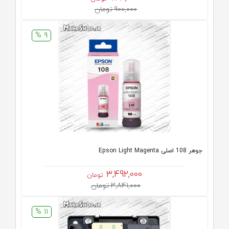
900,000 تومان
9 %
جوهر 108 اصلی Epson Light Magenta
3,492,000
تومان
3,841,000 تومان
11 %