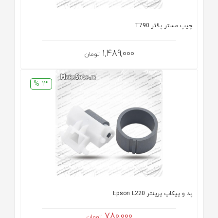
چیپ مستر پلاتر T790
1,489,000
تومان
13 %
پد و پیکاپ پرینتر Epson L220
780,000
تومان