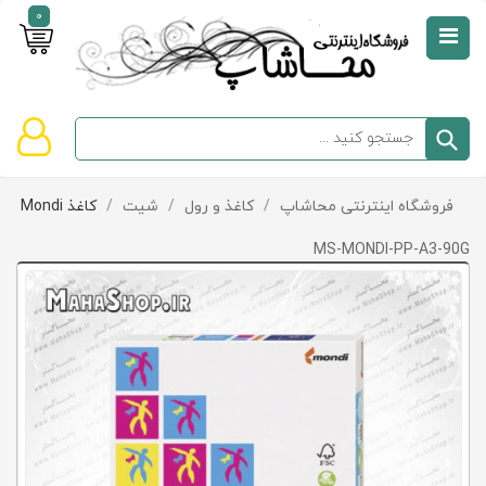
0
صفحه
نخست
سبد
فروشگاه اینترنتی محاشاپ
/
کاغذ و رول
/
شیت
/
کاغذ Mondi
دسته‌بندی
خرید
کالاها
خالی
MS-MONDI-PP-A3-90G
است
تخفیف‌ها
و
پیشنهادها
تماس
با
ما