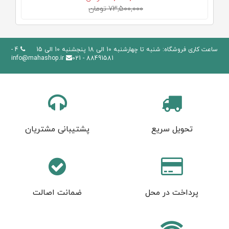
73,500,000 تومان
ساعت کاری فروشگاه: شنبه تا چهارشنبه 10 الی 18 پنجشنبه 10 الی 15
4 -
info@mahashop.ir
88491581 - 021
تحویل سریع
پشتیبانی مشتریان
پرداخت در محل
ضمانت اصالت