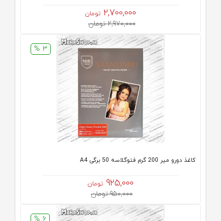
2,700,000
تومان
2,970,000 تومان
3 %
کاغذ دورو میر 200 گرم فتوگلاسه 50 برگی A4
925,000
تومان
950,000 تومان
6 %