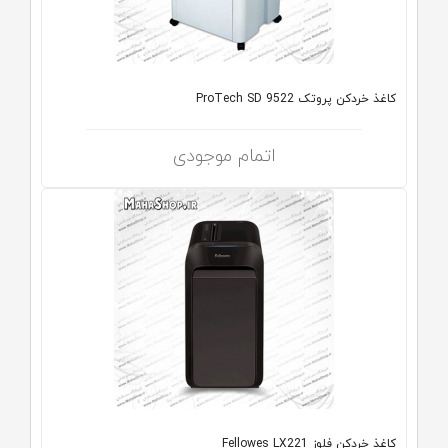
کاغذ خردکن پروتک ProTech SD 9522
اتمام موجودی
کاغذ خردکن فلوز Fellowes LX221