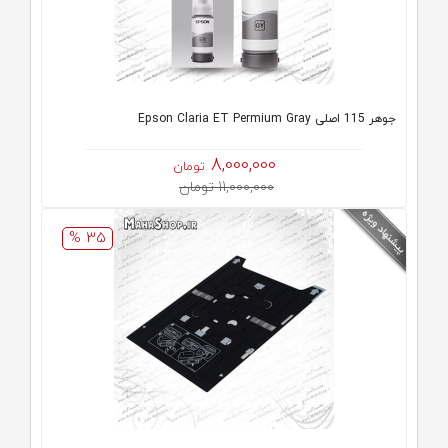
جوهر 115 اصلی Epson Claria ET Permium Gray
8,000,000
تومان
11,000,000 تومان
35 %