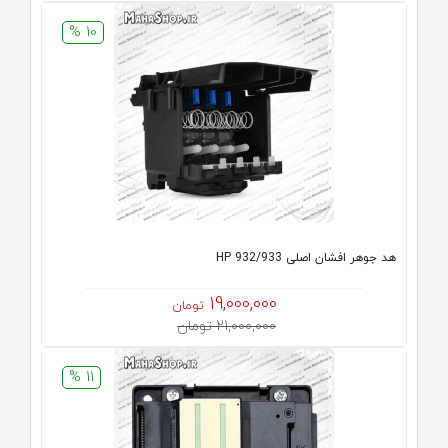
10 %
هد جوهر افشان اصلی HP 932/933
19,000,000
تومان
21,000,000 تومان
11 %