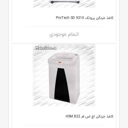
کاغذ خردکن پروتک ProTech SD 9310
اتمام موجودی
کاغذ خردکن اچ اس ام HSM B22