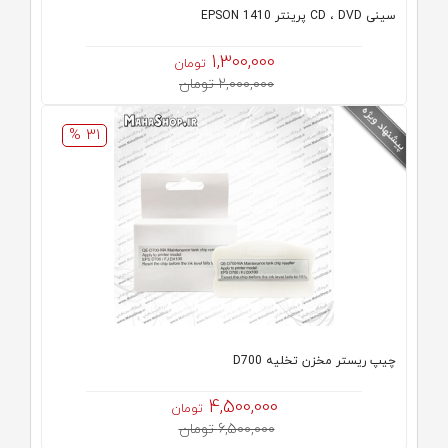
سینی CD ، DVD پرینتر EPSON 1410
1,300,000
تومان
2,000,000 تومان
31 %
چیپ ریستر مخزن تخلیه D700
4,500,000
تومان
6,500,000 تومان