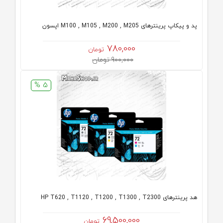
پد و پیکاپ پرینترهای M100 , M105 , M200 , M205 اپسون
780,000
تومان
900,000 تومان
5 %
هد پرینترهای HP T620 , T1120 , T1200 , T1300 , T2300
69,500,000
تومان