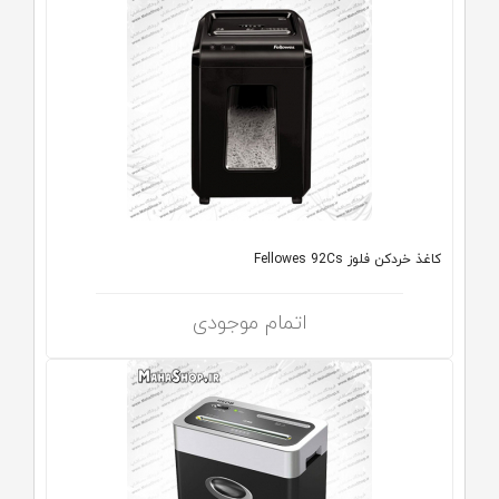
کاغذ خردکن فلوز Fellowes 92Cs
اتمام موجودی