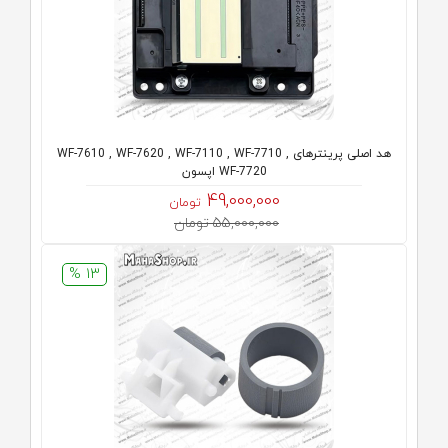
هد اصلی پرینترهای WF-7610 , WF-7620 , WF-7110 , WF-7710 ,
WF-7720 اپسون
49,000,000
تومان
55,000,000 تومان
13 %