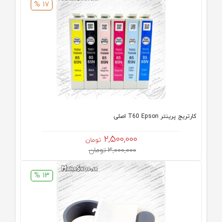
17 %
کارتریج پرینتر T60 Epson اصلی
2,500,000
تومان
3,000,000 تومان
13 %