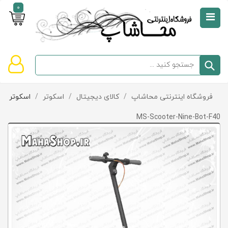
0
صفحه
نخست
سبد
فروشگاه اینترنتی محاشاپ
/
کالای دیجیتال
/
اسکوتر
/
اسکوتر
دسته‌بندی
خرید
کالاها
خالی
MS-Scooter-Nine-Bot-F40
است
تخفیف‌ها
و
پیشنهادها
تماس
با
ما