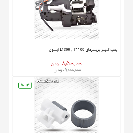
پمپ کلینر پرینترهای L1300 , T1100 اپسون
8,500,000
تومان
9,000,000 تومان
13 %