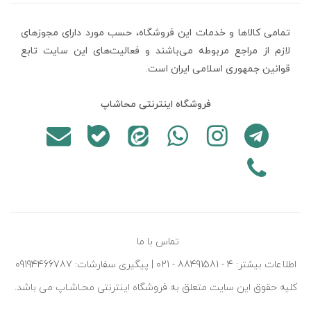
تمامی كالاها و خدمات اين فروشگاه، حسب مورد دارای مجوزهای
لازم از مراجع مربوطه می‌باشند و فعاليت‌های اين سايت تابع
قوانين جمهوری اسلامی ایران است.
فروشگاه اینترنتی محاشاپ
تماس با ما
اطلاعات بیشتر: 4 - 88491581 - 021 | پیگیری سفارشات: 09194466787
کليه حقوق اين سايت متعلق به فروشگاه اينترنتی محـاشـاپ می باشد.