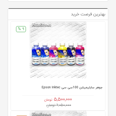
بهترین فرصت خرید
9 %
جوهر سابلیمیشن 100سی سی Epson Inktec
5,500,000
تومان
6,050,000 تومان