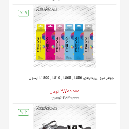
9 %
جوهر میوا پرینترهای L1800 , L810 , L805 , L850 اپسون
2,700,000
تومان
2,970,000 تومان
6 %