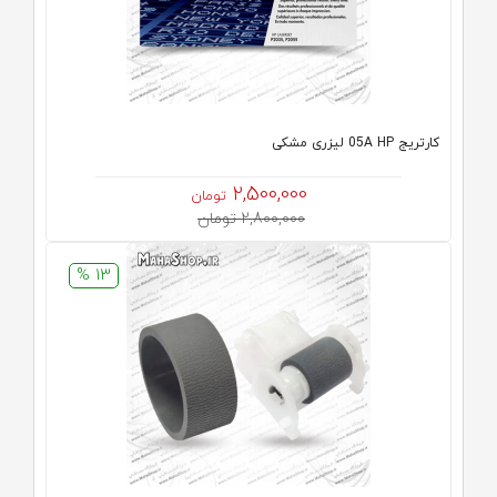
كارتريج 05A HP لیزری مشکی
2,500,000
تومان
2,800,000 تومان
13 %