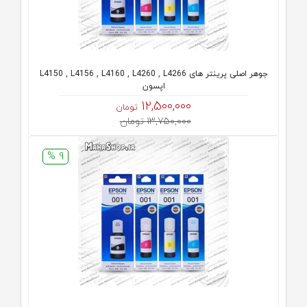
جوهر اصلی پرینتر های L4150 , L4156 , L4160 , L4260 , L4266
اپسون
12,500,000
تومان
13,750,000 تومان
9 %