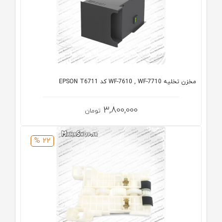
مخزن تخلیه WF-7610 , WF-7710 کد EPSON T6711
3,800,000
تومان
22 %