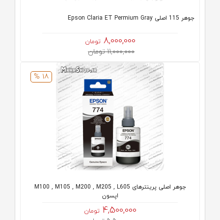
جوهر 115 اصلی Epson Claria ET Permium Gray
8,000,000
تومان
11,000,000 تومان
18 %
جوهر اصلی پرینترهای M100 , M105 , M200 , M205 , L605
اپسون
4,500,000
تومان