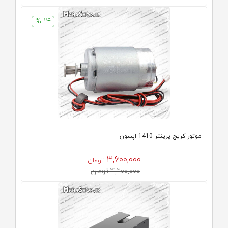
14 %
موتور کریج پرینتر 1410 اپسون
3,600,000
تومان
4,200,000 تومان