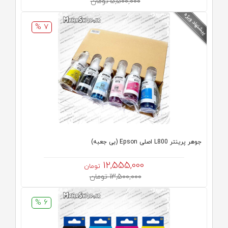
5,500,000 تومان
7 %
جوهر پرینتر L800 اصلی Epson (بی جعبه)
12,555,000
تومان
13,500,000 تومان
6 %