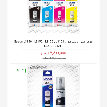
جوهر اصلی پرینترهای Epson L3150 , L3152 , L3156 , L3158 ,
L3210 , L3211
6,800,000
تومان
7,200,000 تومان
14 %