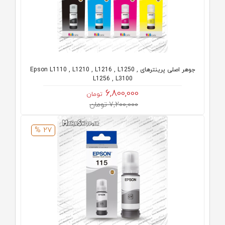
جوهر اصلی پرینترهای Epson L1110 , L1210 , L1216 , L1250 ,
L1256 , L3100
6,800,000
تومان
7,200,000 تومان
27 %