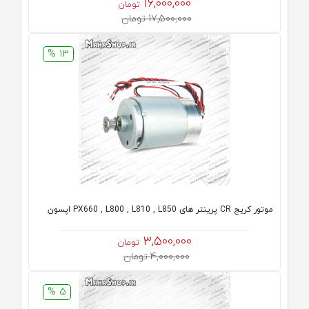
16,000,000
تومان
17,500,000 تومان
13 %
موتور کریج CR پرینتر های PX660 , L800 , L810 , L850 اپسون
3,500,000
تومان
4,000,000 تومان
5 %