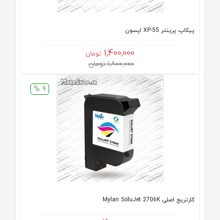
پیکاپ پرینتر XP-55 اپسون
1,400,000
تومان
1,800,000 تومان
9 %
کارتریج اصلی Mylan SoluJet 2706K