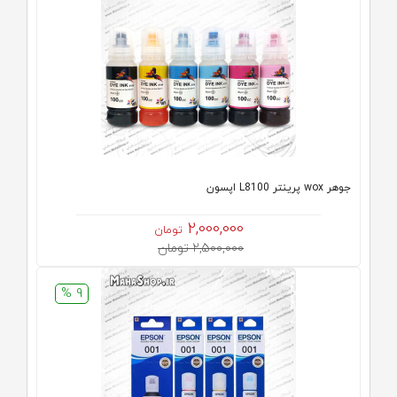
جوهر wox پرینتر L8100 اپسون
2,000,000
تومان
2,500,000 تومان
9 %