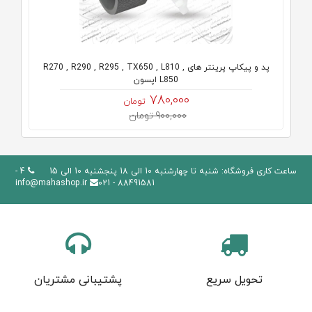
پد و پیکاپ پرینتر های R270 , R290 , R295 , TX650 , L810 ,
L850 اپسون
780,000
تومان
900,000 تومان
ساعت کاری فروشگاه: شنبه تا چهارشنبه 10 الی 18 پنجشنبه 10 الی 15
4 -
info@mahashop.ir
88491581 - 021
تحویل سریع
پشتیبانی مشتریان