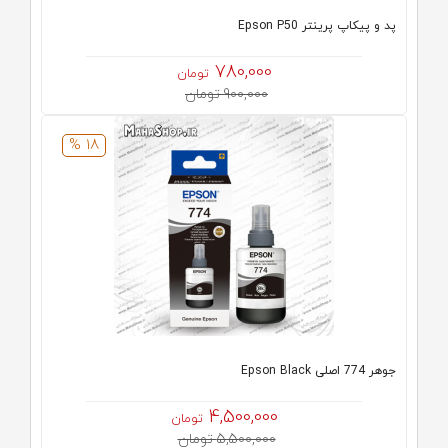
پد و پیکاپ پرینتر Epson P50
780,000
تومان
900,000 تومان
18 %
جوهر 774 اصلی Epson Black
4,500,000
تومان
5,500,000 تومان