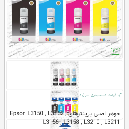
کلاب
محاشاپ
4٪
آیا قیمت مناسب‌تری سراغ دارید؟
جوهر اصلی پرینترهای Epson L3150 , L3152 ,
L3156 , L3158 , L3210 , L3211