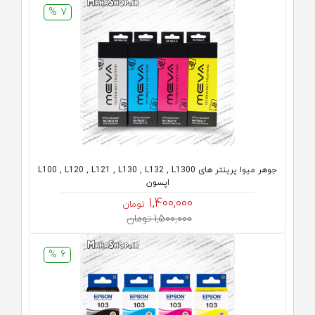
7 %
جوهر میوا پرینتر های L100 , L120 , L121 , L130 , L132 , L1300
اپسون
1,400,000
تومان
1,500,000 تومان
6 %