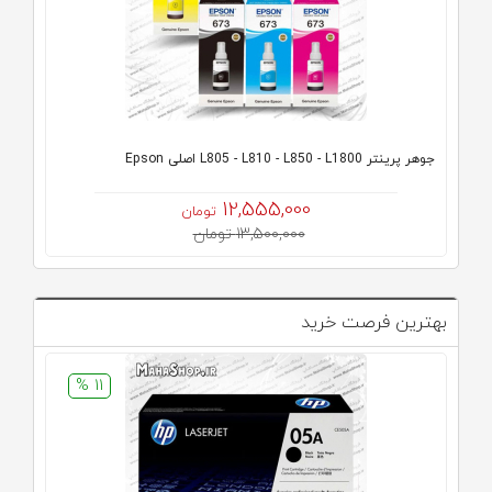
جوهر پرینتر L805 - L810 - L850 - L1800 اصلی Epson
12,555,000
تومان
13,500,000 تومان
بهترین فرصت خرید
11 %