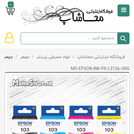
0
صفحه
نخست
سبد
فروشگاه اینترنتی محاشاپ
/
مواد مصرفی پرینتر
/
جوهر
/
جوهر Epson
دسته‌بندی
خرید
کالاها
خالی
MS-EPSON-INK-PR-L3156-ORG
است
تخفیف‌ها
و
پیشنهادها
تماس
با
ما