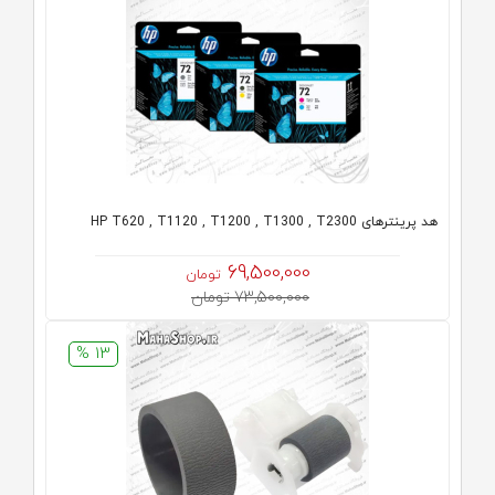
هد پرینترهای HP T620 , T1120 , T1200 , T1300 , T2300
69,500,000
تومان
73,500,000 تومان
13 %