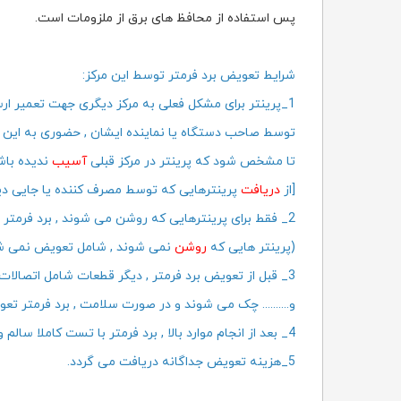
پس استفاده از محافظ های برق از ملزومات است.
شرایط تعویض برد فرمتر توسط این مرکز:
1_پرینتر برای مشکل فعلی به مرکز دیگری جهت تعمیر ارسال
توسط صاحب دستگاه یا نماینده ایشان , حضوری به این مر
تا مشخص شود که پرینتر در مرکز قبلی
آسیب
ندیده باش
[از
دریافت
پرینترهایی که توسط مصرف کننده یا جایی د
2
_ فقط برای پرینترهایی که روشن می شوند , برد فرمت
(پرینتر هایی که
روشن
نمی شوند , شامل تعویض نمی ش
3_ قبل از تعویض برد فرمتر , دیگر قطعات شامل اتصالات هد , فلت ها
و.......... چک می شوند و در صورت سلامت , برد فرمتر تع
4_ بعد از انجام موارد بالا , برد فرمتر با تست کاملا سالم و البته (
5_هزینه تعویض جداگانه دریافت می گردد.