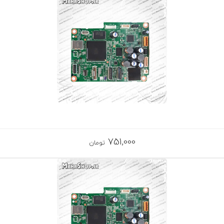
751,000
تومان