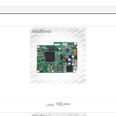
751,000
تومان