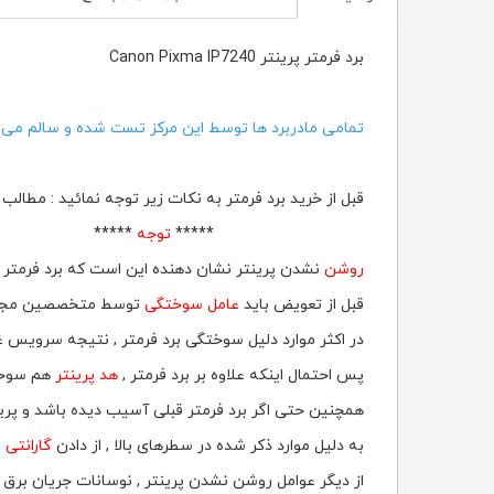
برد فرمتر پرینتر Canon Pixma IP7240
تمامی مادربرد ها توسط این مرکز تست شده و سالم می ب
قبل از خرید برد فرمتر به نکات زیر توجه نمائید : مطا
*****
توجه
*****
روشن
نشدن پرینتر نشان دهنده این است که برد فرمتر 
قبل از تعویض باید
عامل سوختگی
توسط متخصصین مجرب م
در اکثر موارد دلیل سوختگی برد فرمتر , نتیجه سرویس 
پس احتمال اینکه علاوه بر برد فرمتر ,
هد پرینتر
هم سوخت
همچنین حتی اگر برد فرمتر قبلی آسیب دیده باشد و پری
به دلیل موارد ذکر شده در سطرهای بالا , از دادن
گارانتی
و
از دیگر عوامل روشن نشدن پرینتر , نوسانات جریان برق ا