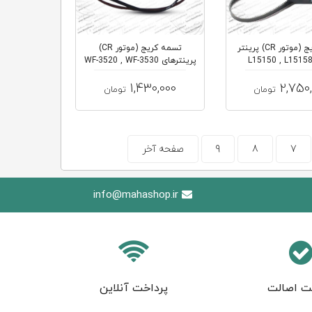
تسمه کریج (موتور CR) پرینتر
تسمه کریج (موتور CR)
ی L15150 , L15158 ,
پرینترهای WF-3520 , WF-3530
, WF-3...
L1516...
1,430,000
2,750
تومان
تومان
7
8
9
صفحه آخر
info@mahashop.ir
ت اصالت
پرداخت آنلاین