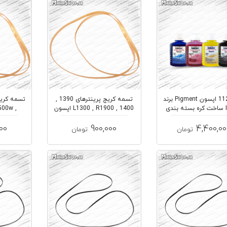
جوهر 112 اپسون Pigment برند
تسمه کریج پرینترهای 1390 ,
Inktec ساخت کره بسته بندی
1400 , L1300 , R1900 اپسون
500w ,
د...
00
900,000
4,400,00
تومان
تومان