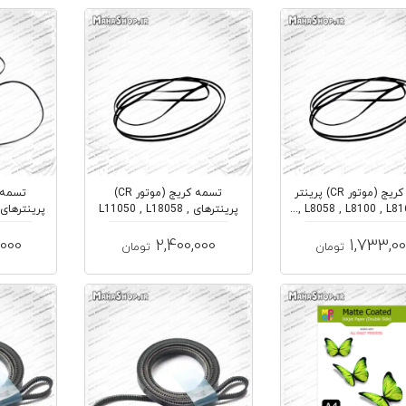
تسمه کریج (موتور CR) پرینتر
تسمه کریج (موتور CR)
پرینترهای L11050 , L18058 ,
L8180 ...
,000
2,400,000
1,733,0
تومان
تومان