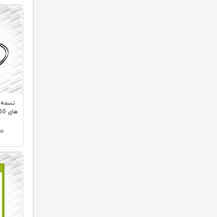
های L8058 , L8100 , L8160 ,...
00