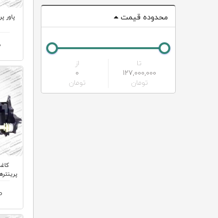
محدوده قیمت
0
تا
از
0
127,000,000
تومان
تومان
کاغذ
0