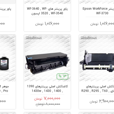
پاور پرینتر Epson WorkForce
پاور پرینتر های WF-3640 , WF-
WF-3730
3520 , WF-3540 اپسون
000
1,016,000
1,016,00
تومان
تومان
13 %
کش اصلی پرینترهای
کاغذکش اصلی پرینترهای 1390
پرینترهای R290 , R295 , T60 ,
, 1400 , 1430w , 1430
 , Pro
..
artisa...
TX6...
7,000,000
تومان
000
2,900,00
تومان
8,000,000 تومان