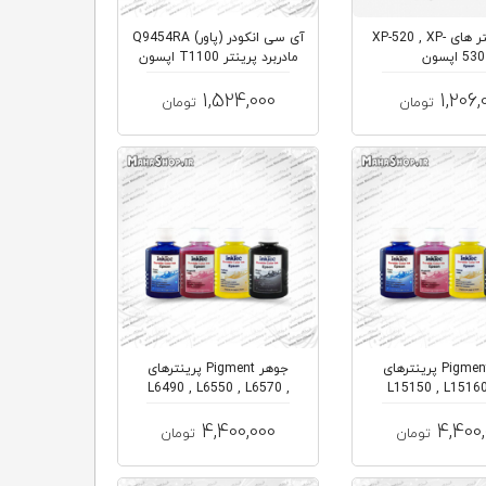
پاور پرینتر های XP-520 , XP-
آی سی انکودر (پاور) Q9454RA
530 اپسون
مادربرد پرینتر T1100 اپسون
1,524,000
1,206,
تومان
تومان
جوهر Pigment پرینترهای
جوهر Pigment پرینترهای
L6490 , L6550 , L6570 ,
L15150 , L15160
L6580 , ...
M15180 , M.
4,400,000
4,400,
تومان
تومان