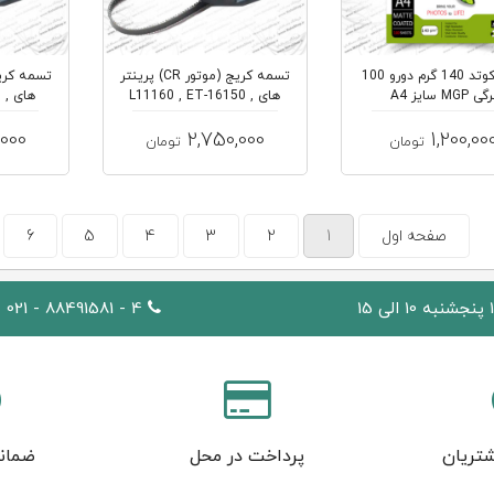
کاغذ کوتد 140 گرم دورو 100
تسمه کریج (موتور CR) پرینتر
گی MGP سایز A4
های L11160 , ET-16150 ,
ها
ET-...
,000
2,750,000
1,200,00
تومان
تومان
صفحه اول
1
2
3
4
5
6
4 - 88491581 - 021
تریان
پرداخت در محل
ضمان