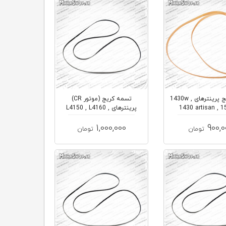
تسمه کریج پرینترهای 1430w ,
تسمه کریج (موتور CR)
1430 artisan , 1
پرینترهای L4150 , L4160 ,
L5190 , ...
T110...
1,000,000
900,0
تومان
تومان