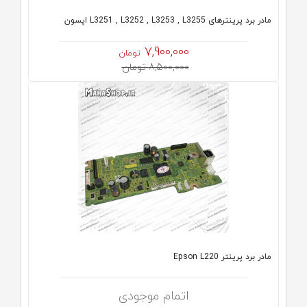
مادر برد پرینترهای L3251 , L3252 , L3253 , L3255 اپسون
7,900,000
تومان
8,500,000 تومان
مادر برد پرینتر Epson L220
اتمام موجودی