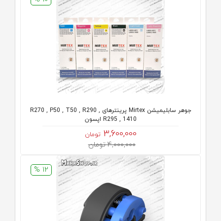
جوهر سابلیمیشن Mirtex پرینترهای R270 , P50 , T50 , R290 ,
R295 , 1410 اپسون
3,600,000
تومان
4,000,000 تومان
12 %