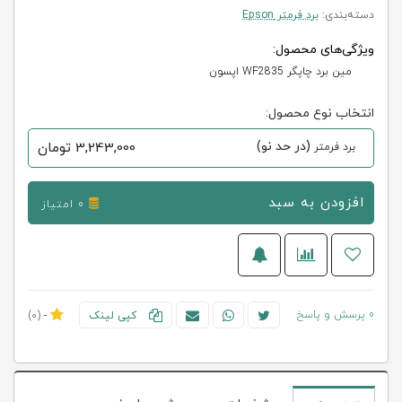
دسته‌بندی:
برد فرمتر Epson
ویژگی‌های محصول:
مین برد چاپگر WF2835 اپسون
انتخاب نوع محصول:
(در حد نو)
3,243,000
تومان
برد فرمتر
افزودن به سبد
0 امتیاز
0 پرسش و پاسخ
کپی لینک
-
(0)