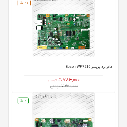
20 %
مادر برد پرینتر Epson WF-7210
5,784,000
تومان
7,230,000 تومان
6 %