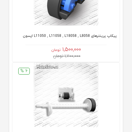
پیکاپ پرینترهای L11050 , L11058 , L18058 , L8058 اپسون
1,500,000
تومان
1,700,000 تومان
6 %