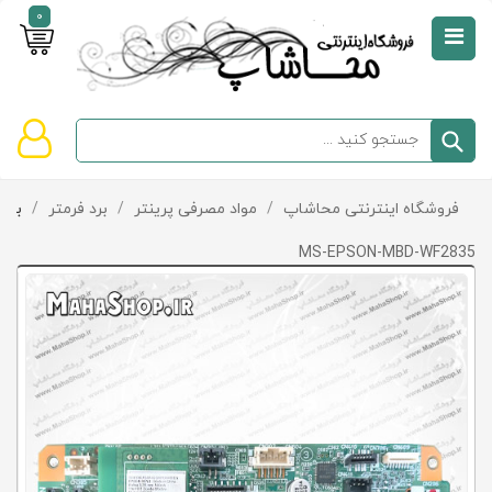
0
صفحه
نخست
سبد
فروشگاه اینترنتی محاشاپ
/
مواد مصرفی پرینتر
/
برد فرمتر
/
برد فر
دسته‌بندی
خرید
کالاها
خالی
MS-EPSON-MBD-WF2835
است
تخفیف‌ها
و
پیشنهادها
تماس
با
ما