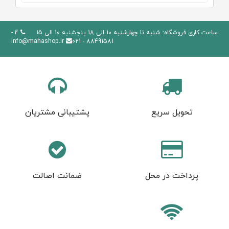
ساعت کاری فروشگاه: شنبه تا چهارشنبه 10 الی 18 پنجشنبه 10 الی 15
4 -
info@mahashop.ir
88491581 - 021
تحویل سریع
پشتیبانی مشتریان
پرداخت در محل
ضمانت اصالت