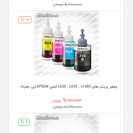
5,800,000 تومان
17 %
جوهر پرینتر های L655 , L605 , L1455 اصلی EPSON (بی جعبه)
9,000,000
تومان
10,890,000 تومان
9 %