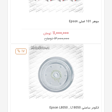
جوهر 101 اصلی Epson
11,000,000
تومان
13,000,000 تومان
17 %
انکودر ساعتی Epson L8050 , L18050