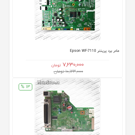
مادر برد پرینتر Epson WF-7110
7,230,000
تومان
10,123,000 تومان
13 %