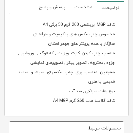
مشخصات
پرسش و پاسخ
توضیحات
کاغذ MGP ابریشمی 260 گرم 50 برگی A4
مخصوص چاپ عكس های با كيفيت و حرفه ای
سازگار با همه پرینتر های جوهر افشان
مناسب چاپ كردن كارت ويزيت , كاتالوگ , بوروشور ,
جزوه , دفترچه , تصوير پيكر , تصويرهای نمايشی
همچنین مناسب برای چاپ عكسهای سياه و سفيد
قديمی يا هنری
نوع بافت سیلکی , ضد آب
کاغذ گلاسه مات 260 گرم A4 MGP
محصولات مرتبط