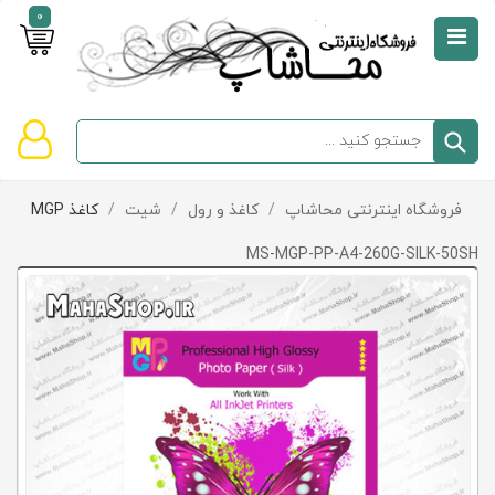
0
صفحه
نخست
سبد
فروشگاه اینترنتی محاشاپ
/
کاغذ و رول
/
شیت
/
کاغذ MGP
دسته‌بندی
خرید
کالاها
خالی
MS-MGP-PP-A4-260G-SILK-50SH
است
تخفیف‌ها
و
پیشنهادها
تماس
با
ما