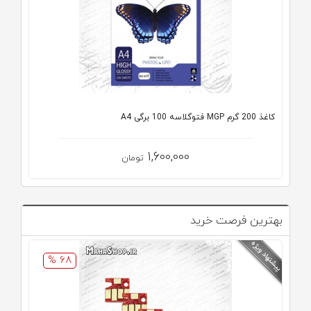
کاغذ 200 گرم MGP فتوگلاسه 100 برگی A4
1,600,000
تومان
بهترین فرصت خرید
68 %