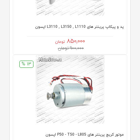
پد و پیکاپ پرینتر های L3110 , L3150 , L1110 اپسون
850,000
تومان
900,000 تومان
13 %
موتور کریج پرینتر های P50 - T50 - L805 اپسون