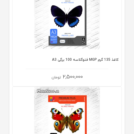
کاغذ 135 گرم MGP فتوگلاسه 100 برگی A3
2,500,000
تومان