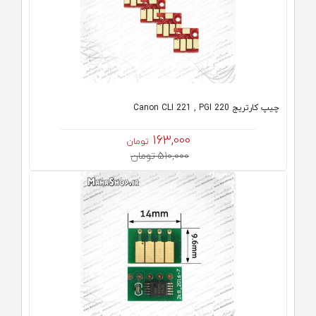
چیپ کارتریج Canon CLI 221 , PGI 220
163,000
تومان
510,000 تومان