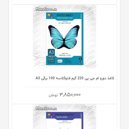
کاغذ دورو ام جی پی 220 گرم فتوگلاسه 100 برگی A3
3,850,000
تومان