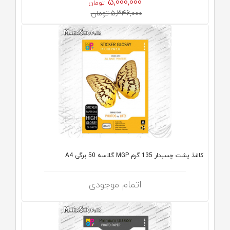
5,000,000
تومان
5,346,000 تومان
کاغذ پشت چسبدار 135 گرم MGP گلاسه 50 برگی A4
اتمام موجودی