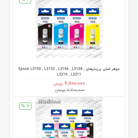
جوهر اصلی پرینترهای Epson L3150 , L3152 , L3156 , L3158 ,
L3210 , L3211
6,800,000
تومان
7,200,000 تومان
8 %