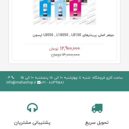
جوهر اصلی پرینترهای L8050 , L18050 , L8100 اپسون
12,900,000
تومان
14,000,000 تومان
ساعت کاری فروشگاه: شنبه تا چهارشنبه 10 الی 18 پنجشنبه 10 الی 15
4 -
info@mahashop.ir
88491581 - 021
تحویل سریع
پشتیبانی مشتریان