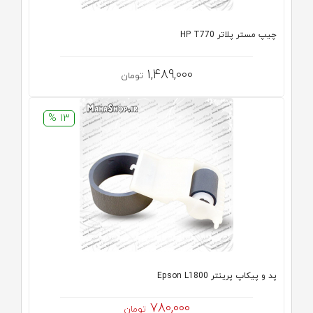
چیپ مستر پلاتر HP T770
1,489,000
تومان
13 %
پد و پیکاپ پرینتر Epson L1800
780,000
تومان